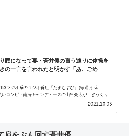
り腰になって妻・蒼井優の言う通りに体操を
きの一言を言われたと明かす「あ、ごめ
のTBSラジオ系のラジオ番組『たまむすび』(毎週月-金
にて、お笑いコンビ・南海キャンディーズの山里亮太が、ぎっくり
の言う通りに体操をしていたところ驚きの一言を言われた
2021.10.05
て肩をぶん回す蒼井優