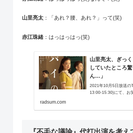
山里亮太
：「あれ？腰、あれ？」って(笑)
赤江珠緒
：はっはっはっ(笑)
山里亮太、ぎっく
していたところ驚
ん…」
2021年10月5日放送
13:00-15:30)
腰になって妻・蒼井優
radsum.com
と明...
『不毛な議論』代打出演を考え