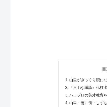
目
山里がぎっくり腰に
『不毛な議論』代打
ハロプロの英才教育
山里・蒼井優・しず