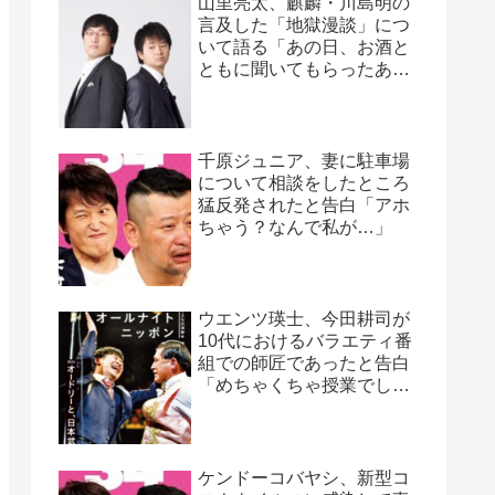
山里亮太、麒麟・川島明の
言及した「地獄漫談」につ
いて語る「あの日、お酒と
ともに聞いてもらったあの
話」
千原ジュニア、妻に駐車場
について相談をしたところ
猛反発されたと告白「アホ
ちゃう？なんで私が…」
ウエンツ瑛士、今田耕司が
10代におけるバラエティ番
組での師匠であったと告白
「めちゃくちゃ授業でし
た」
ケンドーコバヤシ、新型コ