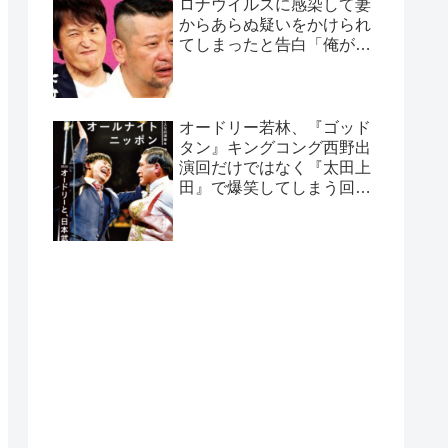
ロナウイルスに感染して妻
からあらぬ疑いをかけられ
てしまったと告白「俺がホ
テル取るわって言った
ら…」
オードリー若林、『ゴッド
タン』キングコング西野出
演回だけではなく『太田上
田』で爆笑してしまう回が
あると告白