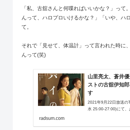
「私、古舘さんと何喋ればいいかな？」って
んって、ハロプロいけるかな？」「いや、ハ
て。
それで「見せて、体温計」って言われた時に、3
んって(笑)
山里亮太、蒼井優
ストの古舘伊知郎
す
2021年9月22日放
水 25:00-27:0
が『不毛な議論』に代
radsum.com
か...