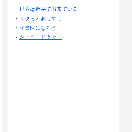
・
世界は数字で出来ている
・
サクっとあらすじ
・
産業医になろう
・
おこもりドクター