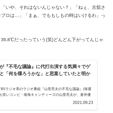
。「いや、それはないんじゃない？」「ねぇ、古舘さ
ロプロは…」「まぁ、でももしもの時はいけるわ」っ
5.8℃だったっていう(笑)どんどん下がってんじゃ
が『不毛な議論』に代打出演する気満々でゲ
と「何を喋ろうかな」と思案していたと明か
送のTBSラジオ系のラジオ番組『山里亮太の不毛な議論』(毎週
0)にて、お笑いコンビ・南海キャンディーズの山里亮太が、蒼井優
打出演する気満々でゲストの古舘伊知郎と「何を喋ろう
2021.09.23