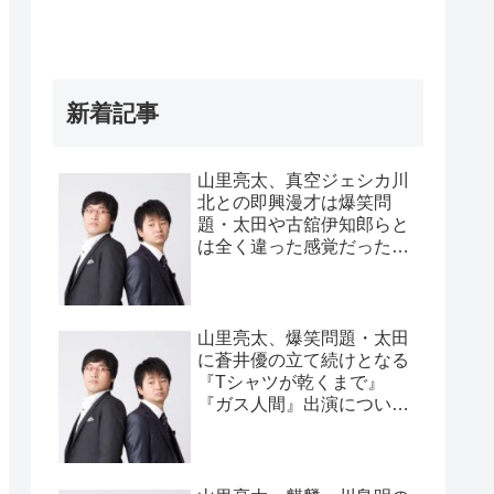
新着記事
山里亮太、真空ジェシカ川
北との即興漫才は爆笑問
題・太田や古舘伊知郎らと
は全く違った感覚だったと
告白「全く違うバケモノ
が…」
山里亮太、爆笑問題・太田
に蒼井優の立て続けとなる
『Tシャツが乾くまで』
『ガス人間』出演について
言われたこと「金困ってん
だな、お前ら」