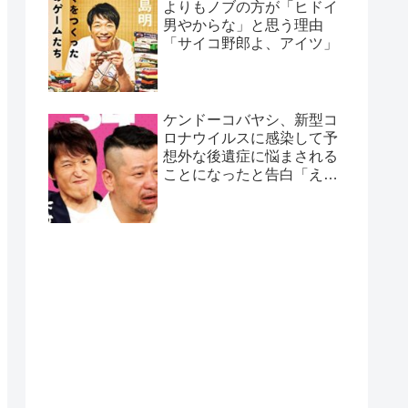
よりもノブの方が「ヒドイ
男やからな」と思う理由
「サイコ野郎よ、アイツ」
ケンドーコバヤシ、新型コ
ロナウイルスに感染して予
想外な後遺症に悩まされる
ことになったと告白「えげ
つない後遺症やねん、今
回」