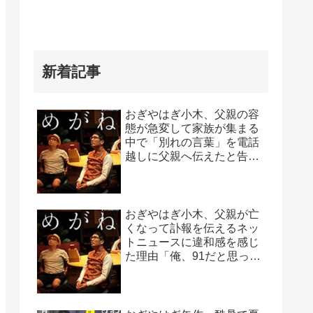
新着記事
おぎやはぎ小木、父親の容
態が急変して家族が集まる
中で「別れの言葉」を電話
越しに父親へ伝えたと告白
「頷いてくれたらしいん
だ…」
おぎやはぎ小木、父親が亡
くなって訃報を伝えるネッ
トニュースに違和感を感じ
た理由「俺、91だと思って
たから…」