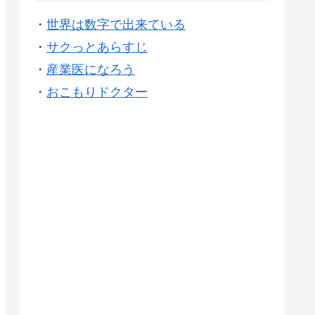
・
世界は数字で出来ている
・
サクっとあらすじ
・
産業医になろう
・
おこもりドクター