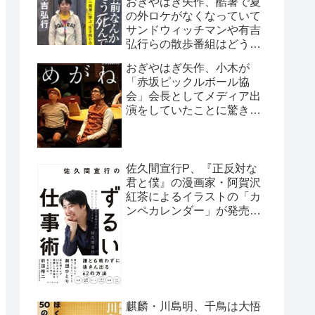
おぎやはぎ矢作、酷暑で夏
の外ロケがなくなっていて
サンドウィッチマンや有吉
弘行らの散歩番組はどうし
ているのか疑問に「ロケで
おぎやはぎ矢作、小木が
きない…」
「赤坂ピックルボール協
会」会長としてメディア出
演をしていたことに驚き
「本当になっちゃった
(笑)」
佐久間宣行P、『正反対な
君と僕』の漫画家・阿賀沢
紅茶によるイラストの「カ
ンペカレンダー」が発売予
定だと明かす「異常な熱意
の社員が…」
麒麟・川島明、千鳥は大悟