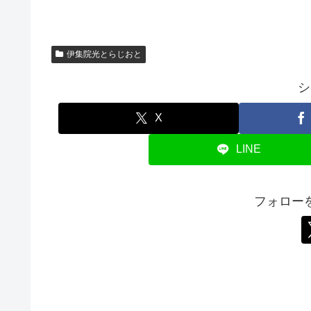
伊集院光とらじおと
シ
X
LINE
フォロー