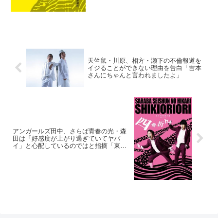
天竺鼠・川原、相方・瀬下の不倫報道を
イジることができない理由を告白「吉本
さんにちゃんと言われましたよ」
アンガールズ田中、さらば青春の光・森
田は「好感度が上がり過ぎていてヤバ
イ」と心配しているのではと指摘「東ブ
クロの一件もあって、もう自分はミスれ
ない」