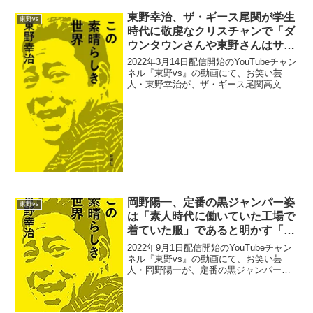
東野幸治、ザ・ギース尾関が学生
東野vs
時代に敬虔なクリスチャンで「ダ
ウンタウンさんや東野さんはサタ
ンだと思っていた」と告白したこ
2022年3月14日配信開始のYouTubeチャン
とに驚き
ネル『東野vs』の動画にて、お笑い芸
人・東野幸治が、ザ・ギース尾関高文が
学生時代に敬虔なクリスチャンで、「ダ
ウンタウンさんや東野さんはサタンだと
思っていた」と告白したことに驚いたと
語っていた...
岡野陽一、定番の黒ジャンパー姿
東野vs
は「素人時代に働いていた工場で
着ていた服」であると明かす「本
当に現場で着てた服」
2022年9月1日配信開始のYouTubeチャン
ネル『東野vs』の動画にて、お笑い芸
人・岡野陽一が、定番の黒ジャンパー姿
は「素人時代に働いていた工場で着てい
た服」であると明かしていた。東野幸
治：衣装もそれ、マストなの？岡野陽