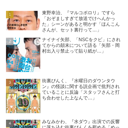
東野幸治、『マルコポロリ』ですら
「おぞましすぎて放送でけへんかっ
た」シーンがあると明かす「ほんこん
さんが、セット裏行って…」
ナイナイ矢部、「NSCをクビ」にされ
てからの顛末について語る「矢部・岡
村出入り禁止って貼り紙が…」
街裏ぴんく、『水曜日のダウンタウ
ン』の怪談に関する説企画で批判され
ていることに反論「スタッフさんと打
ち合わせした上なんで…」
みなみかわ、『水ダウ』出演での反響
に落ち込む街裏ぴんくを慰める「めっ