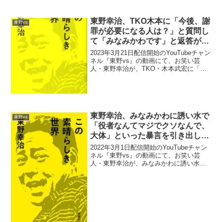
一：これは僕が固...
東野幸治、TKO木本に「今後、謝
東野vs
罪が必要になる人は？」と質問し
て「みなみかわです」と返答があ
ったことで内心「誰が言うとんね
2023年3月21日配信開始のYouTubeチャン
ん」とツッコんでいたと告白
ネル『東野vs』の動画にて、お笑い芸
人・東野幸治が、TKO・木本武宏に「今
後、謝罪が必要になる人は？」と質問し
て「みなみかわです」と返答があったこ
とで内心「誰が言うとんねん」とツッコ
んでいた...
東野幸治、みなみかわに誘い水で
東野vs
「役者なんてマジでクソなんで、
大体」といった暴言を引き出して
爆笑
2022年3月1日配信開始のYouTubeチャン
ネル『東野vs』の動画にて、お笑い芸
人・東野幸治が、みなみかわに誘い水で
「役者なんてマジでクソなんで、大体」
といった暴言を引き出して爆笑してい
た。東野幸治：殴られて、スーハースー
ハー言って、痛...