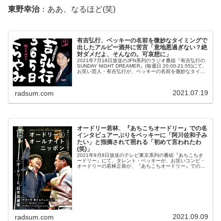
東野幸治
：ああ、なるほど(笑)
有吉弘行、ベッキーの名前を微妙なタイミングで
出したアルピー酒井に苦言「意地悪過ぎない？絶
対ダメだよ、そんなの。可哀想に」
2021年7月18日放送のJFN系列のラジオ番組『有吉弘行の
SUNDAY NIGHT DREAMER』(毎週日 20:00-21:55)にて、
お笑い芸人・有吉弘行が、ベッキーの名前を微妙なタイミ
ングで出したアルコ＆ピースの酒井健太に苦言を呈...
2021.07.19
radsum.com
オードリー若林、『あちこちオードリー』での名
インタビュアーぶりをベッキーに「阿川佐和子み
たい」と指摘されて照れる「初めて言われたわ
(笑)」
2021年9月8日放送のテレビ東京系列の番組『あちこちオ
ードリー』にて、タレント・ベッキーが、お笑いコンビ・
オードリーの若林正恭が、『あちこちオードリー』での名
インタビュアーぶりをベッキーに「阿川佐和子みたい」と
指摘されて照れていた。ベッキ...
2021.09.09
radsum.com