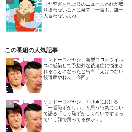
った弊害を地上波のニュース番組が取
り扱わないことに疑問「一言も、誰一
人言わないよね」
この番組の人気記事
ケンドーコバヤシ、新型コロナウイル
スに感染して予想外な後遺症に悩まさ
れることになったと告白「えげつない
後遺症やねん、今回」
ケンドーコバヤシ、TikTokにおける
「一番恥ずかしい」と思う行為につい
て語る「もう恥ずかしくないですよっ
ていう顔で踊ってる奴が…」