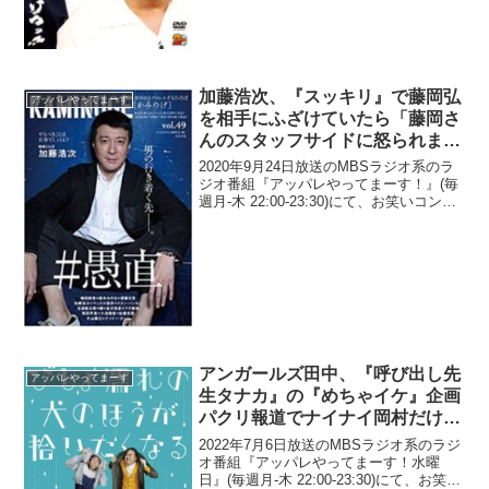
加藤浩次、『スッキリ』で藤岡弘
アッパレやってまーす
を相手にふざけていたら「藤岡さ
んのスタッフサイドに怒られまし
た」と告白「周りのスタッフはそ
2020年9月24日放送のMBSラジオ系のラ
の『もう一歩』は許さなかったね
ジオ番組『アッパレやってまーす！』(毎
週月-木 22:00-23:30)にて、お笑いコン
(笑)」
ビ・極楽とんぼの加藤浩次が、『スッキ
リ』で藤岡弘を相手にふざけていたら
「藤岡さんのスタッフサイドに怒られま
し...
アンガールズ田中、『呼び出し先
アッパレやってまーす
生タナカ』の『めちゃイケ』企画
パクリ報道でナイナイ岡村だけで
なく矢部にも謝罪の電話をしたと
2022年7月6日放送のMBSラジオ系のラジ
告白
オ番組『アッパレやってまーす！水曜
日』(毎週月-木 22:00-23:30)にて、お笑い