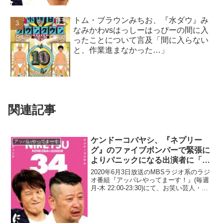
トム・ブラウンみちお、『水ダウ』み
なみかわvsはっしーはっぴーの間に入
ったことについて言及「間に入らない
と、作業進まなかった…」
関連記事
ケンドーコバヤシ、『ネプリー
アッパレやってまーす
グ』のファイブボンバーで緊張に
よりパニックになる出演者に「間
違いはいい、ただ、心を揺らがせ
2020年6月3日放送のMBSラジオ系のラジ
るな」と思うと語る
オ番組『アッパレやってまーす！』(毎週
月-木 22:00-23:30)にて、お笑い芸人・ケ
ンドーコバヤシが、『ネプリーグ』のフ
ァイブボンバーで緊張によりパニックに
なる出演者に「間違いはいい、ただ、...