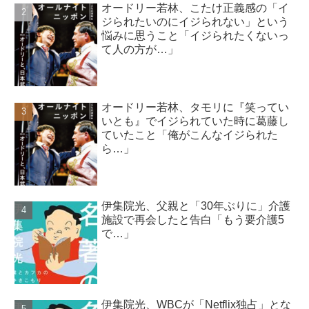
オードリー若林、こたけ正義感の「イ
ジられたいのにイジられない」という
悩みに思うこと「イジられたくないっ
て人の方が…」
オードリー若林、タモリに『笑ってい
いとも』でイジられていた時に葛藤し
ていたこと「俺がこんなイジられた
ら…」
伊集院光、父親と「30年ぶりに」介護
施設で再会したと告白「もう要介護5
で…」
伊集院光、WBCが「Netflix独占」とな