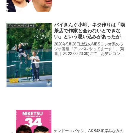
芸人・ケンドーコバヤシが、アンガール
ズ・田中卓志がオードリー・若林正恭に
対して「弱点の膝を狙わなくても勝て
る...
バイきんぐ小峠、ネタ作りは「喫
アッパレやってまーす
茶店で作家と会わないとできな
い」という思い込みがあったがリ
モート会議であっさりできてしま
2020年5月28日放送のMBSラジオ系のラ
ったことに拍子抜け
ジオ番組『アッパレやってまーす！』(毎
週月-木 22:00-23:30)にて、お笑いコン
ビ・バイきんぐの小峠英二が、ネタ作り
は「喫茶店で作家と会わないとできな
い」という思い込みがあったがリモート
会...
ケンドーコバヤシ、AKB48峯岸みなみの