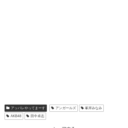
アッパレやってまーす
アンガールズ
峯岸みなみ
AKB48
田中卓志