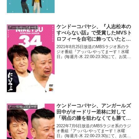
コンビ・アンガールズの田中卓志が、
『呼び出し先生タナカ』の『めちゃイ
ケ』企画パクリ報道で、ナインティナイ
ン・...
ケンドーコバヤシ、『人志松本の
アッパレやってまーす
すべらない話』で受賞したMVSト
ロフィーを自宅に飾っていたとこ
ろ思わぬ「弊害が出てきた」と告
2021年8月25日放送のMBSラジオ系のラ
白
ジオ番組『アッパレやってまーす！水曜
日』(毎週月-木 22:00-23:30)にて、お笑い
芸人・ケンドーコバヤシが、『人志松本
のすべらない話』で受賞したMVSトロフ
ィーを自宅に飾っていたところ思わ...
ケンドーコバヤシ、アンガールズ
アッパレやってまーす
田中がオードリー若林に対して
「弱点の膝を狙わなくても勝て
る」と豪語していることに苦言を
2022年7月6日放送のMBSラジオ系のラジ
呈する理由
オ番組『アッパレやってまーす！水曜
日』(毎週月-木 22:00-23:30)にて、お笑い