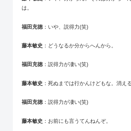
は。
福田充徳
：いや、説得力(笑)
藤本敏史
：どうなるか分からへんから。
福田充徳
：説得力が凄い(笑)
藤本敏史
：死ぬまでは行かんけどもな。消える
福田充徳
：説得力が凄い(笑)
藤本敏史
：お前にも言うてんねんぞ。