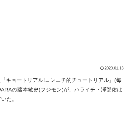
2020.01.13
番組『キョートリアル!コンニチ的チュートリアル』(毎
UJIWARAの藤本敏史(フジモン)が、ハライチ・澤部佑は
ていた。