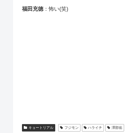
福田充徳
：怖い(笑)
キョートリアル
フジモン
ハライチ
澤部佑