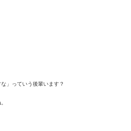
すな」っていう後輩います？
ね。