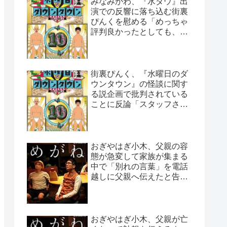
みなみかわ、『水ダウ』出
演での反響に落ち込む街裏
ぴんくを慰める「めっちゃ
評判良かったとしても、や
っぱ否はある」
街裏ぴんく、『水曜日のダ
ウンタウン』の怪談に関す
る説企画で批判されている
ことに反論「スタッフさん
と打ち合わせした上なん
で…」
おぎやはぎ小木、父親の容
態が急変して家族が集まる
中で「別れの言葉」を電話
越しに父親へ伝えたと告白
「頷いてくれたらしいん
だ…」
おぎやはぎ小木、父親が亡