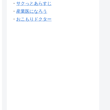
・
サクっとあらすじ
・
産業医になろう
・
おこもりドクター