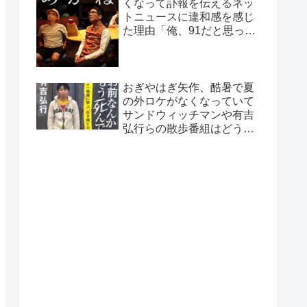
くなって訃報を伝えるネッ
トニュースに違和感を感じ
た理由「俺、91だと思って
たから…」
おぎやはぎ矢作、酷暑で夏
の外ロケがなくなっていて
サンドウィッチマンや有吉
弘行らの散歩番組はどうし
ているのか疑問に「ロケで
きない…」