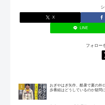
シ
X
LINE
フォロー
おぎやはぎ矢作、酷暑で夏の外
歩番組はどうしているのか疑問