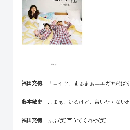
福田充徳
：「コイツ、まぁまぁエエガヤ飛ば
藤本敏史
：…まぁ、いるけど、言いたくない
福田充徳
：ふふ(笑)言うてくれや(笑)