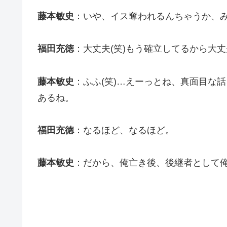
藤本敏史
：いや、イス奪われるんちゃうか、み
福田充徳
：大丈夫(笑)もう確立してるから大
藤本敏史
：ふふ(笑)…えーっとね、真面目な
あるね。
福田充徳
：なるほど、なるほど。
藤本敏史
：だから、俺亡き後、後継者として