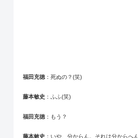
福田充徳
：死ぬの？(笑)
藤本敏史
：ふふ(笑)
福田充徳
：もう？
藤本敏史
：いや、分からん。それは分からへ