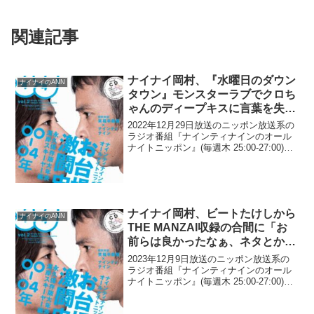
関連記事
ナイナイ岡村、『水曜日のダウン
ナイナイのANN
タウン』モンスターラブでクロち
ゃんのディープキスに言葉を失う
「すげぇなぁ…」
2022年12月29日放送のニッポン放送系の
ラジオ番組『ナインティナインのオール
ナイトニッポン』(毎週木 25:00-27:00)に
て、お笑いコンビ・ナインティナインの
岡村隆史が、『水曜日のダウンタウン』
モンスターラブでクロちゃんのディー
プ...
ナイナイ岡村、ビートたけしから
ナイナイのANN
THE MANZAI収録の合間に「お
前らは良かったなぁ、ネタとかや
らなくていいところまで来て」と
2023年12月9日放送のニッポン放送系の
言われたと明かす
ラジオ番組『ナインティナインのオール
ナイトニッポン』(毎週木 25:00-27:00)に
て、お笑いコンビ・ナインティナインの
岡村隆史が、ビートたけしからTHE