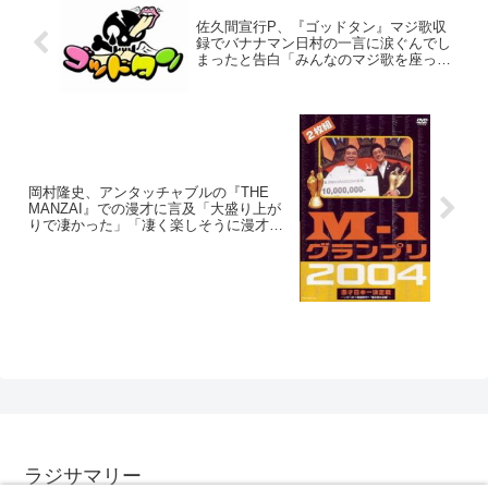
佐久間宣行P、『ゴッドタン』マジ歌収
録でバナナマン日村の一言に涙ぐんでし
まったと告白「みんなのマジ歌を座って
見てる時が、一年で一番幸せ」
岡村隆史、アンタッチャブルの『THE
MANZAI』での漫才に言及「大盛り上が
りで凄かった」「凄く楽しそうに漫才し
てるなぁ」
ラジサマリー