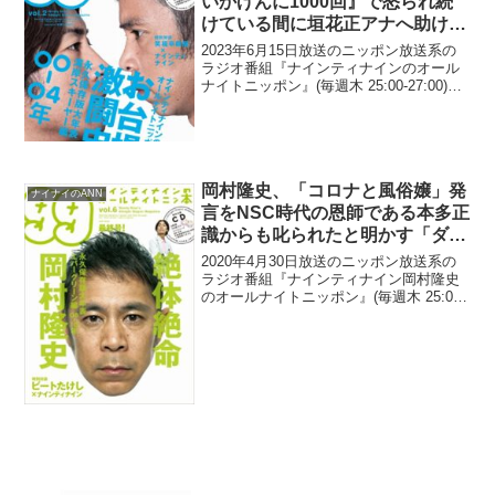
いかげんに1000回』で怒られ続
けている間に垣花正アナへ助けを
求めるも「全然味方してくれなか
2023年6月15日放送のニッポン放送系の
った」
ラジオ番組『ナインティナインのオール
ナイトニッポン』(毎週木 25:00-27:00)に
て、お笑いコンビ・ナインティナインの
岡村隆史が、和田アキ子に『いいかげん
に1000回』で怒られ続けている間に垣...
岡村隆史、「コロナと風俗嬢」発
ナイナイのANN
言をNSC時代の恩師である本多正
識からも叱られたと明かす「ダメ
なんだ、お前の言ったことは違う
2020年4月30日放送のニッポン放送系の
んだ」
ラジオ番組『ナインティナイン岡村隆史
のオールナイトニッポン』(毎週木 25:00-
27:00)にて、お笑いコンビ・ナインティ
ナインの岡村隆史が、「コロナと風俗
嬢」発言をNSC時代の恩師である本多正
識...