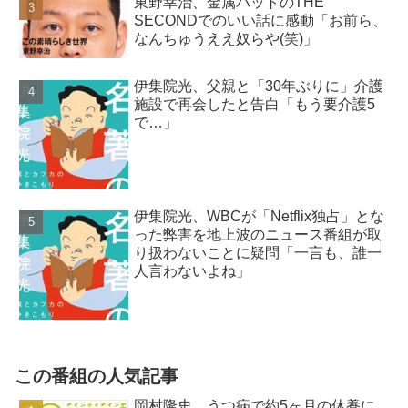
東野幸治、金属バットのTHE
SECONDでのいい話に感動「お前ら、
なんちゅうええ奴らや(笑)」
伊集院光、父親と「30年ぶりに」介護
施設で再会したと告白「もう要介護5
で…」
伊集院光、WBCが「Netflix独占」とな
った弊害を地上波のニュース番組が取
り扱わないことに疑問「一言も、誰一
人言わないよね」
この番組の人気記事
岡村隆史、うつ病で約5ヶ月の休養に