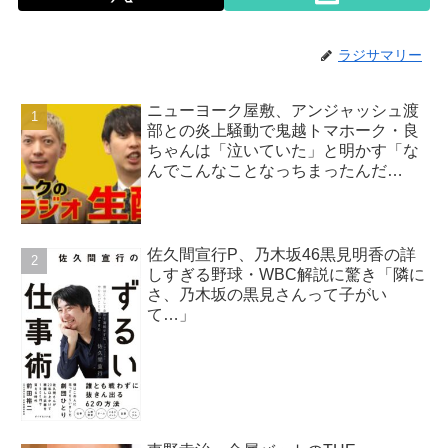
ラジサマリー
ニューヨーク屋敷、アンジャッシュ渡
部との炎上騒動で鬼越トマホーク・良
ちゃんは「泣いていた」と明かす「な
んでこんなことなっちまったんだ
よ…」
佐久間宣行P、乃木坂46黒見明香の詳
しすぎる野球・WBC解説に驚き「隣に
さ、乃木坂の黒見さんって子がい
て…」