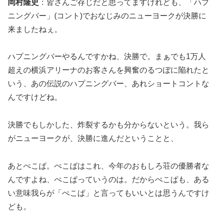
岡村隆史
：皆さんご存じだと思ってますけれども、「ハプ
ニングバー」(コント)でおなじみのニューヨークが決勝に
来ましたねぇ。
ハプニングバーやるんですかね、決勝で。まぁでも1万人
超えの横浜アリーナのお客さんを興奮のるつぼに陥れたと
いう、あの伝説のハプニングバー、あれショートコントな
んですけどね。
決勝でもしかした、炸裂するかも分からないという。我ら
がニューヨークが、決勝に進んだということと、
あとぺこぱ。ぺこばはこれ、今年のおもしろ荘の優勝者な
んですよね、ぺこぱっていうのは。だからぺこぱも、ある
い意味我らが「ぺこぱ」と言ってもいいとは思うんですけ
ども。