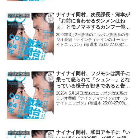
MANZAI収録の合間に「お前らは良か...
ナイナイ岡村、次長課長・河本が
ナイナイのANN
「お前に食わせるタンメンはね
ぇ」とモノマネするカンフー俳優
と意外な接点があったと告白
2023年3月2日放送のニッポン放送系のラ
ジオ番組『ナインティナインのオールナ
イトニッポン』(毎週木 25:00-27:00)に
て、お笑いコンビ・ナインティナインの
岡村隆史が、次長課長・河本準一が「お
前に食わせるタンメンはねぇ」とモノマ
ネす...
ナイナイ岡村、フジモンは調子に
ナイナイのANN
乗って怒られて「シュン…」とな
っている様子が好きであると告白
「あのフジモンがやっぱ好き」
2026年5月14日放送のニッポン放送系の
ラジオ番組『ナインティナインのオール
ナイトニッポン』(毎週木 25:00-27:00)に
て、お笑いコンビ・ナインティナインの
岡村隆史が、フジモンは調子に乗って怒
られて「シュン…」となっている様子が
好...
ナイナイ岡村、和田アキ子に『い
ナイナイのANN