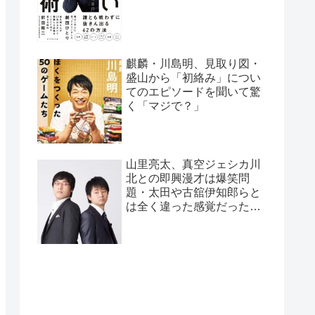
麒麟・川島明、見取り図・
盛山から「初絡み」につい
てのエピソードを聞いて驚
く「マジで？」
山里亮太、真空ジェシカ川
北との即興漫才は爆笑問
題・太田や古舘伊知郎らと
は全く違った感覚だったと
告白「全く違うバケモノ
が…」