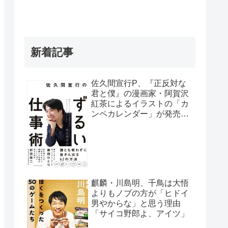
新着記事
佐久間宣行P、『正反対な
君と僕』の漫画家・阿賀沢
紅茶によるイラストの「カ
ンペカレンダー」が発売予
定だと明かす「異常な熱意
の社員が…」
麒麟・川島明、千鳥は大悟
よりもノブの方が「ヒドイ
男やからな」と思う理由
「サイコ野郎よ、アイツ」