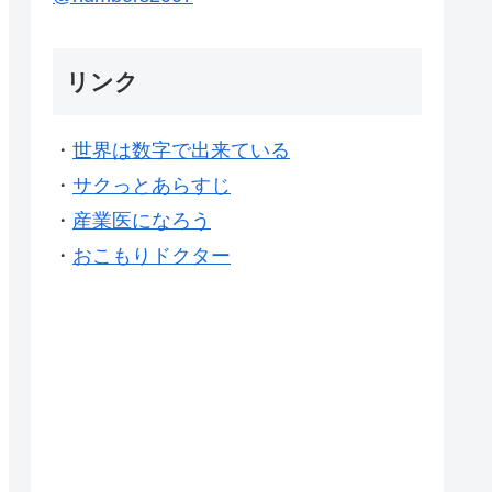
リンク
・
世界は数字で出来ている
・
サクっとあらすじ
・
産業医になろう
・
おこもりドクター