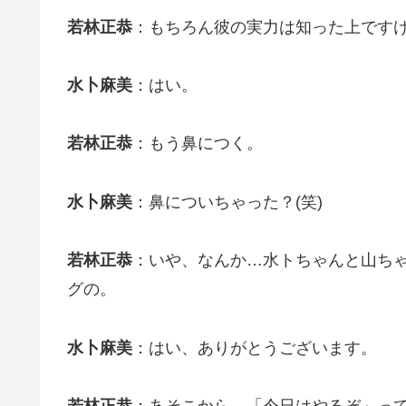
若林正恭
：もちろん彼の実力は知った上です
水卜麻美
：はい。
若林正恭
：もう鼻につく。
水卜麻美
：鼻についちゃった？(笑)
若林正恭
：いや、なんか…水トちゃんと山ち
グの。
水卜麻美
：はい、ありがとうございます。
若林正恭
：あそこから、「今日はやるぞ」っ