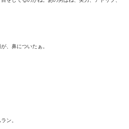
顔が、鼻についたぁ。
。
ムラン。