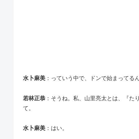
水卜麻美
：っていう中で、ドンで始まってる
若林正恭
：そうね。私、山里亮太とは、『た
て。
水卜麻美
：はい。