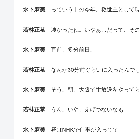
水卜麻美
：っていう中の今年、救世主として
若林正恭
：凄かったね。いやぁ…だって、そ
水卜麻美
：直前、多分前日。
若林正恭
：なんか30分前ぐらいに入ったんで
水卜麻美
：そう。朝、大阪で生放送をやって
若林正恭
：うん。いや、えげつないなぁ。
水卜麻美
：昼はNHKで仕事が入ってて。