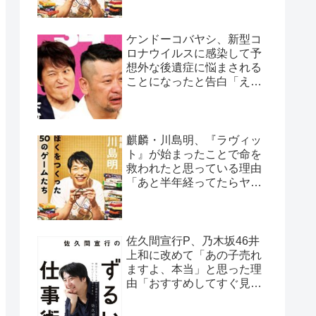
ケンドーコバヤシ、新型コ
ロナウイルスに感染して予
想外な後遺症に悩まされる
ことになったと告白「えげ
つない後遺症やねん、今
回」
麒麟・川島明、『ラヴィッ
ト』が始まったことで命を
救われたと思っている理由
「あと半年経ってたらヤバ
かった…」
佐久間宣行P、乃木坂46井
上和に改めて「あの子売れ
ますよ、本当」と思った理
由「おすすめしてすぐ見て
くれたの、井上さんだけで
すよ」