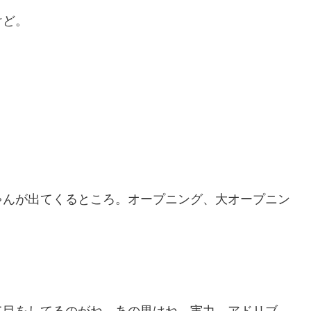
けど。
ゃんが出てくるところ。オープニング、大オープニン
て目をしてるのがね。あの男はね、実力、アドリブ、