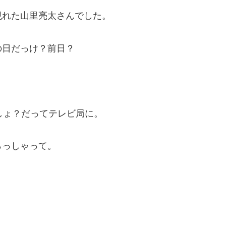
現れた山里亮太さんでした。
の日だっけ？前日？
しょ？だってテレビ局に。
らっしゃって。