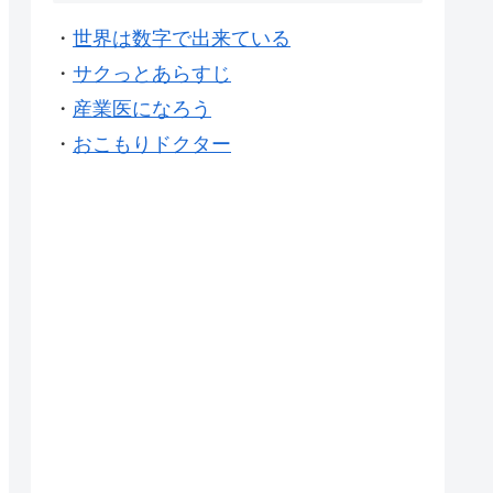
・
世界は数字で出来ている
・
サクっとあらすじ
・
産業医になろう
・
おこもりドクター