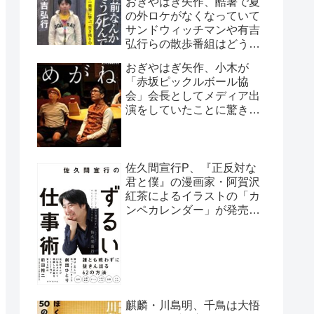
おぎやはぎ矢作、酷暑で夏
の外ロケがなくなっていて
サンドウィッチマンや有吉
弘行らの散歩番組はどうし
ているのか疑問に「ロケで
おぎやはぎ矢作、小木が
きない…」
「赤坂ピックルボール協
会」会長としてメディア出
演をしていたことに驚き
「本当になっちゃった
(笑)」
佐久間宣行P、『正反対な
君と僕』の漫画家・阿賀沢
紅茶によるイラストの「カ
ンペカレンダー」が発売予
定だと明かす「異常な熱意
の社員が…」
麒麟・川島明、千鳥は大悟