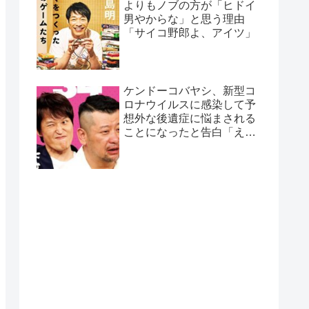
よりもノブの方が「ヒドイ
男やからな」と思う理由
「サイコ野郎よ、アイツ」
ケンドーコバヤシ、新型コ
ロナウイルスに感染して予
想外な後遺症に悩まされる
ことになったと告白「えげ
つない後遺症やねん、今
回」