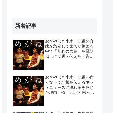
新着記事
おぎやはぎ小木、父親の容
態が急変して家族が集まる
中で「別れの言葉」を電話
越しに父親へ伝えたと告白
「頷いてくれたらしいん
だ…」
おぎやはぎ小木、父親が亡
くなって訃報を伝えるネッ
トニュースに違和感を感じ
た理由「俺、91だと思って
たから…」