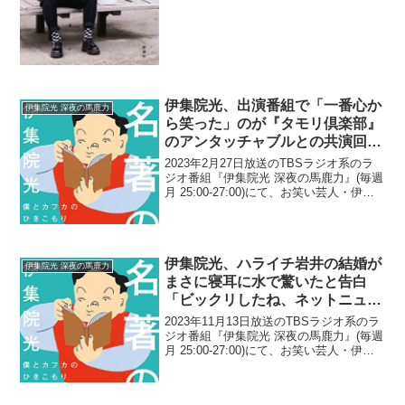
伊集院光、出演番組で「一番心か
伊集院光 深夜の馬鹿力
ら笑った」のが『タモリ倶楽部』
のアンタッチャブルとの共演回だ
ったと告白「ザキヤマが完全覚醒
2023年2月27日放送のTBSラジオ系のラ
した時」
ジオ番組『伊集院光 深夜の馬鹿力』(毎週
月 25:00-27:00)にて、お笑い芸人・伊集
院光が、出演番組で「一番心から笑っ
た」のが『タモリ倶楽部』のアンタッチ
ャブルとの共演回だったと告白してい
た...
伊集院光、ハライチ岩井の結婚が
伊集院光 深夜の馬鹿力
まさに寝耳に水で驚いたと告白
「ビックリしたね、ネットニュー
ス」
2023年11月13日放送のTBSラジオ系のラ
ジオ番組『伊集院光 深夜の馬鹿力』(毎週
月 25:00-27:00)にて、お笑い芸人・伊集
院光が、ハライチ・岩井勇気の結婚がま
さに寝耳に水で驚いたと告白していた。
伊集院光：ビックリしたね、ネット...