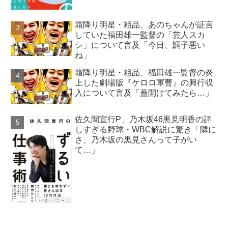
霜降り明星・粗品、あのちゃんが証言
していた福田雄一監督の「芸人スカ
シ」について言及「今日、調子悪い
ね」
霜降り明星・粗品、福田雄一監督の炎
上した劇場版『ケロロ軍曹』の興行収
入について言及「蓋開けてみたら…」
佐久間宣行P、乃木坂46黒見明香の詳
しすぎる野球・WBC解説に驚き「隣に
さ、乃木坂の黒見さんって子がい
て…」