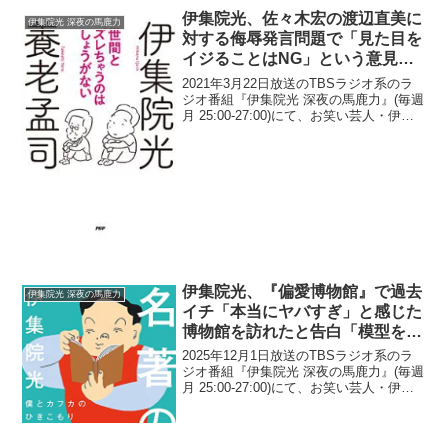
伊集院光、佐々木宏の渡辺直美に
伊集院光 深夜の馬鹿力
対する侮辱発言問題で「見た目を
イジることはNG」という意見に
疑問「じゃあ、見た目の綺麗さを
2021年3月22日放送のTBSラジオ系のラ
取り上げるのもダメ？」
ジオ番組『伊集院光 深夜の馬鹿力』(毎週
月 25:00-27:00)にて、お笑い芸人・伊集
院光が、佐々木宏の渡辺直美に対する侮
辱発言問題で、「見た目をイジることは
NG」という意見に疑問を呈していた...
伊集院光、『偏愛博物館』で過去
伊集院光 深夜の馬鹿力
イチ「本当にヤバすぎ」と感じた
博物館を訪れたと告白「模型を作
ってる人なんだけど…」
2025年12月1日放送のTBSラジオ系のラ
ジオ番組『伊集院光 深夜の馬鹿力』(毎週
月 25:00-27:00)にて、お笑い芸人・伊集
院光が、『伊集院光の偏愛博物館』で過
去イチ「本当にヤバすぎ」と感じた博物
館を訪れたと告白していた。伊集院光...