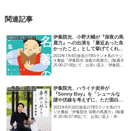
関連記事
伊集院光、小野大輔が『深夜の馬
伊集院光 深夜の馬鹿力
鹿力』への出演を「最近あった良
かったこと」として挙げてくれた
ことに感謝「本当にありがとうご
2022年7月4日放送のTBSラジオ系のラジ
ざいます。何かの形でご恩返し
オ番組『伊集院光 深夜の馬鹿力』(毎週月
25:00-27:00)にて、お笑い芸人・伊集院光
を」
が、声優・小野大輔が『深夜の馬鹿力』
への出演を「最近あった良かったこと」
として挙げてくれたことに感謝して...
伊集院光、ハライチ岩井が
伊集院光 深夜の馬鹿力
『Sonny Boy』を「シュールな
謎や伏線を考えずに、ただ面白い
と思って見れるアニメ」と評して
2021年8月16日放送のTBSラジオ系のラ
いたことに「まさにその感じ」
ジオ番組『伊集院光 深夜の馬鹿力』(毎週
月 25:00-27:00)にて、お笑い芸人・伊集
院光が、ハライチ・岩井勇気が『Sonny
Boy』を「シュールな謎や伏線を考えず
に、ただ面白いと思って見れ...