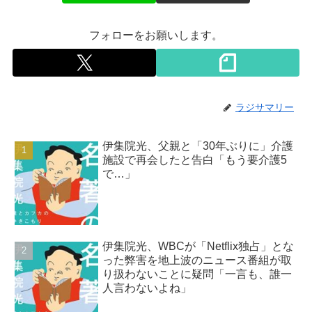
フォローをお願いします。
ラジサマリー
伊集院光、父親と「30年ぶりに」介護
施設で再会したと告白「もう要介護5
で…」
伊集院光、WBCが「Netflix独占」とな
った弊害を地上波のニュース番組が取
り扱わないことに疑問「一言も、誰一
人言わないよね」