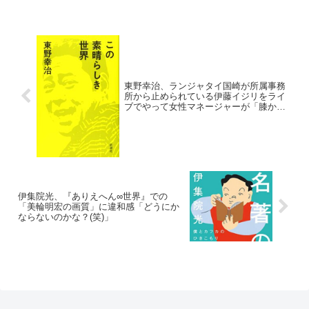
東野幸治、ランジャタイ国崎が所属事務
所から止められている伊藤イジリをライ
ブでやって女性マネージャーが「膝から
崩れ落ちて泣いた」と明かす
伊集院光、『ありえへん∞世界』での
「美輪明宏の画質」に違和感「どうにか
ならないのかな？(笑)」