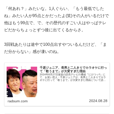
「何あれ？」みたいな。1人ぐらい、「もう最低でした
ね」みたい人が95点とかだったよ(笑)その人がいるだけで
他はもう99点で、で、その歴代のすごい人はやっぱテレ
ビだからちょっとずつ後に出てくるからさ。
3回戦あたりは途中で100点出すやついるんだけど、「ま
だ分からない」感が凄いのね。
千原ジュニア、長男と二人きりでカラオケに行っ
て「歌うまで」が大変すぎた理由
2024年8月27日放送の読売テレビの番組『にけつッ!!』に
て、お笑い芸人・千原ジュニアが、長男と二人きりでカラ
オケに行って「歌うまで」が大変すぎた理由について語っ
ていた。千原ジュニア：この間、初めて小1の息子とカラ
オケ二人で行って。ケンド...
2024.08.28
radsum.com