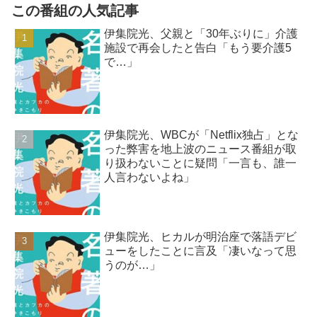
この番組の人気記事
伊集院光、父親と「30年ぶりに」介護
施設で再会したと告白「もう要介護5
で…」
伊集院光、WBCが「Netflix独占」とな
った弊害を地上波のニュース番組が取
り扱わないことに疑問「一言も、誰一
人言わないよね」
伊集院光、ヒカルが明治座で落語デビ
ューをしたことに言及「凄いなって思
うのが…」