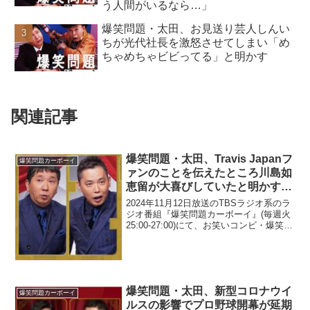
う人間がいるなら…」
爆笑問題・太田、お見送り芸人しんい
ちが光代社長を激怒させてしまい「め
ちゃめちゃビビってる」と明かす
関連記事
爆笑問題・太田、Travis Japanフ
爆笑問題カーボーイ
ァンのことを伝えたところ川島如
恵留が大喜びしていたと明かす
「嬉しいですよ、僕は」
2024年11月12日放送のTBSラジオ系のラ
ジオ番組『爆笑問題カーボーイ』(毎週火
25:00-27:00)にて、お笑いコンビ・爆笑問
題の太田光が、Travis Japanファンのこ
とを伝えたところ川島如恵留が大喜びし
ていたと明かしていた...
爆笑問題・太田、新型コロナウイ
爆笑問題カーボーイ
ルスの影響でプロ野球開幕が延期