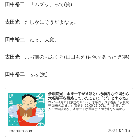
田中裕二
：「ムズッ」って(笑)
太田光
：たしかにそうだよなぁ。
田中裕二
：ねぇ、大変。
太田光
：…お前のおふくろ(山口もえ)も色々あったぞ(笑)
田中裕二
：ふふ(笑)
伊集院光、水原一平が通訳という特殊な立場から
大谷翔平を籠絡していたことに「ゾッとするね」
2024年4月15日放送のTBSラジオ系のラジオ番組『伊集院
光 深夜の馬鹿力』(毎週月 25:00-27:00)にて、お笑い芸
人・伊集院光が、水原一平が通訳という特殊な立場から大
谷翔平を籠絡していたことに「ゾッとするね」などと語っ
ていた。伊...
2024.04.16
radsum.com