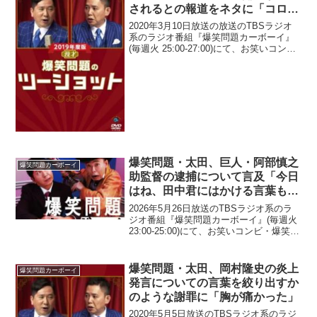
されるとの報道をネタに「コロナ
ばらまき男を観戦に招待なんかり
2020年3月10日放送の放送のTBSラジオ
して」
系のラジオ番組『爆笑問題カーボーイ』
(毎週火 25:00-27:00)にて、お笑いコン
ビ・爆笑問題の太田光が、新型コロナウ
イルスの影響でプロ野球開幕が延期され
るとの報道をネタに、「コロナばらまき
男...
爆笑問題・太田、巨人・阿部慎之
爆笑問題カーボーイ
助監督の逮捕について言及「今日
はね、田中君にはかける言葉もな
い」
2026年5月26日放送のTBSラジオ系のラ
ジオ番組『爆笑問題カーボーイ』(毎週火
23:00-25:00)にて、お笑いコンビ・爆笑問
題の太田光が、巨人・阿部慎之助監督の
逮捕について言及していた。田中裕二：
どうも皆さんこんばんは、爆笑問題・...
爆笑問題・太田、岡村隆史の炎上
爆笑問題カーボーイ
発言についての言葉を絞り出すか
のような謝罪に「胸が痛かった」
2020年5月5日放送のTBSラジオ系のラジ