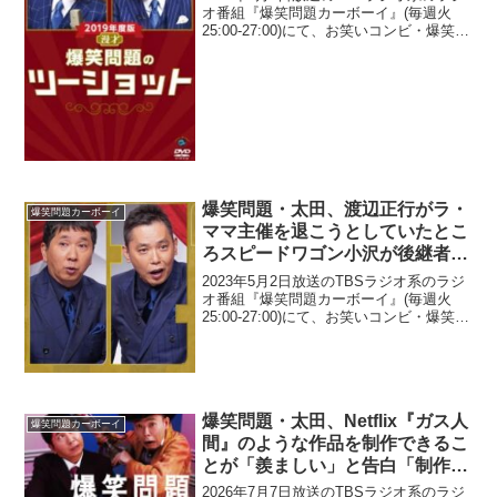
オ番組『爆笑問題カーボーイ』(毎週火
25:00-27:00)にて、お笑いコンビ・爆笑問
題の太田光が、ナインティナイン・岡村
隆史の炎上発言についての言葉を絞り出
すかのような謝罪に、「胸が痛かっ
た」...
爆笑問題・太田、渡辺正行がラ・
爆笑問題カーボーイ
ママ主催を退こうとしていたとこ
ろスピードワゴン小沢が後継者と
して名乗りを上げたと明かす「僕
2023年5月2日放送のTBSラジオ系のラジ
はやりたいです」
オ番組『爆笑問題カーボーイ』(毎週火
25:00-27:00)にて、お笑いコンビ・爆笑問
題の太田光が、渡辺正行がラ・ママ主催
を退こうとしていたところスピードワゴ
ン小沢が後継者として名乗りを上げた
と...
爆笑問題・太田、Netflix『ガス人
爆笑問題カーボーイ
間』のような作品を制作できるこ
とが「羨ましい」と告白「制作費
いっぱい出してさ」
2026年7月7日放送のTBSラジオ系のラジ