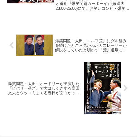
オ番組『爆笑問題カーボーイ』(毎週火
23:00-25:00)にて、お笑いコンビ・爆笑問
題の太田光が、Netflix『ガス人間』のよ
うな作品を制作できることが「羨まし
い」と語っていた。太田光：荒唐...
爆笑問題・太田、エルフ荒川にダル絡み
を続けたところ見かねたカズレーザーが
解説をしていたと明かす「荒川道場って
いうのはね…」
爆笑問題・太田、オードリーが出演した
『ビバリー昼ズ』で大はしゃぎする高田
文夫とツッコミまくる春日が面白かった
と絶賛「聞いてて楽しくなっちゃった」