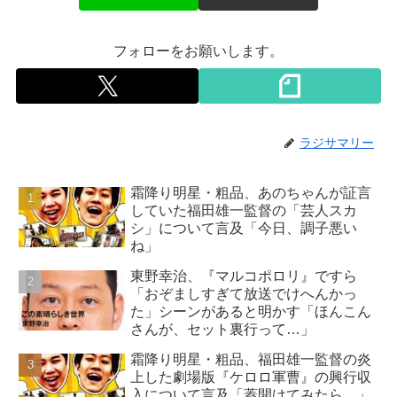
フォローをお願いします。
ラジサマリー
霜降り明星・粗品、あのちゃんが証言
していた福田雄一監督の「芸人スカ
シ」について言及「今日、調子悪い
ね」
東野幸治、『マルコポロリ』ですら
「おぞましすぎて放送でけへんかっ
た」シーンがあると明かす「ほんこん
さんが、セット裏行って…」
霜降り明星・粗品、福田雄一監督の炎
上した劇場版『ケロロ軍曹』の興行収
入について言及「蓋開けてみたら…」