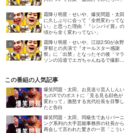
霜降り明星・せいや、爆笑問題・太田
に久しぶりに会って「全然変わってな
い」と思った理由「『シンパイ賞』の
頃から全く変わってない」
霜降り明星・せいや、江頭2:50が永野
芽郁との共演で『オールスター感謝
祭』に「出禁」となったその後「マラ
ソンの沿道でエガちゃんねるで撮影
を…」
この番組の人気記事
爆笑問題・太田、お見送り芸人しんい
ちのXでのポストに「見る見る顔色が
変わって」激怒する光代社長を目撃し
たと告白
爆笑問題・太田、同級生でありバーニ
ング系列の大手芸能事務所の社長から
再会して言われた驚きの一言「こうい