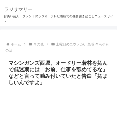
ラジサマリー
お笑い芸人・タレントのラジオ・テレビ番組での発言書き起こしニュースサイ
ト
ホーム
その他
土曜日のエウレカ/川島明 そもそも
の話
マシンガンズ西堀、オードリー若林を妬ん
で低迷期には「お前、仕事を舐めてるな」
などと言って噛み付いていたと告白「妬ま
しいんですよ」