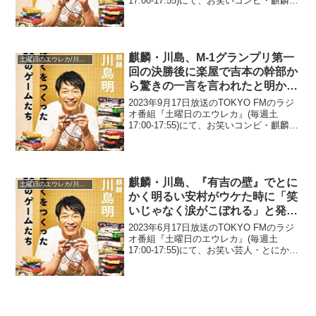
17:00-17:55)にて、お笑いコンビ・麒麟の
川島明が、フジモンの当て逃げをさらば
青春の光・東ブクロがスバルの提供枠だ
ったラジオ番組でイジりまくるこ...
麒麟・川島、M-1グランプリ第一
土曜日のエウレカ/川島明 そもそもの話
回の決勝後に楽屋で吉本の幹部か
ら驚きの一言を言われたと明かす
「君たち、吉本に来てください」
2023年9月17日放送のTOKYO FMのラジ
オ番組『土曜日のエウレカ』(毎週土
17:00-17:55)にて、お笑いコンビ・麒麟の
川島明が、M-1グランプリ第一回の決勝後
に楽屋で吉本の幹部から驚きの一言を言
われたと明かしていた。川島明：...
麒麟・川島、『有吉の壁』でとに
土曜日のエウレカ/川島明 そもそもの話
かく明るい安村がウケた時に「笑
いじゃなく涙がこぼれる」と発言
していた佐藤栞里の言葉に「安村
2023年6月17日放送のTOKYO FMのラジ
は生き様で笑かす人」
オ番組『土曜日のエウレカ』(毎週土
17:00-17:55)にて、お笑い芸人・とにかく
明るい安村が、『有吉の壁』でとにかく
明るい安村がウケた時に「笑いじゃなく
涙がこぼれる」と発言していた佐藤栞...