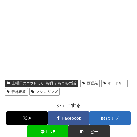
土曜日のエウレカ/川島明 そもそもの話
西堀亮
オードリー
若林正恭
マシンガンズ
シェアする
X
Facebook
はてブ
LINE
コピー