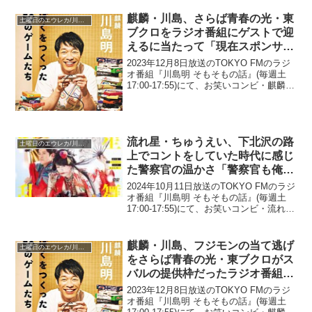
髙比良くるまが出演している時に思って
いることについて語っていた。松...
麒麟・川島、さらば青春の光・東
土曜日のエウレカ/川島明 そもそもの話
ブクロをラジオ番組にゲストで迎
えるに当たって「現在スポンサー
さんがいない状況なので、出演い
2023年12月8日放送のTOKYO FMのラジ
ただける」と発言
オ番組『川島明 そもそもの話』(毎週土
17:00-17:55)にて、お笑いコンビ・麒麟の
川島明が、さらば青春の光・東ブクロを
ラジオ番組にゲストで迎えるに当たって
「現在スポンサーさんがいない状...
流れ星・ちゅうえい、下北沢の路
土曜日のエウレカ/川島明 そもそもの話
上でコントをしていた時代に感じ
た警察官の温かさ「警察官も俺ら
のネタを覚えてきて…」
2024年10月11日放送のTOKYO FMのラジ
オ番組『川島明 そもそもの話』(毎週土
17:00-17:55)にて、お笑いコンビ・流れ星
のちゅうえいが、下北沢の路上でコント
をしていた時代に感じた警察官の温かさ
について語っていた。ちゅうえ...
麒麟・川島、フジモンの当て逃げ
土曜日のエウレカ/川島明 そもそもの話
をさらば青春の光・東ブクロがス
バルの提供枠だったラジオ番組で
イジりまくることに冷や汗
2023年12月8日放送のTOKYO FMのラジ
オ番組『川島明 そもそもの話』(毎週土