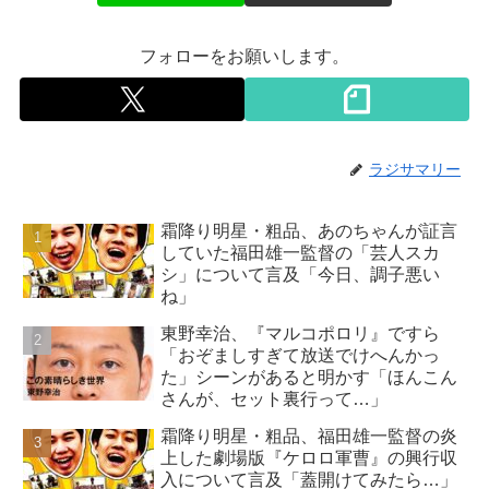
フォローをお願いします。
ラジサマリー
霜降り明星・粗品、あのちゃんが証言
していた福田雄一監督の「芸人スカ
シ」について言及「今日、調子悪い
ね」
東野幸治、『マルコポロリ』ですら
「おぞましすぎて放送でけへんかっ
た」シーンがあると明かす「ほんこん
さんが、セット裏行って…」
霜降り明星・粗品、福田雄一監督の炎
上した劇場版『ケロロ軍曹』の興行収
入について言及「蓋開けてみたら…」