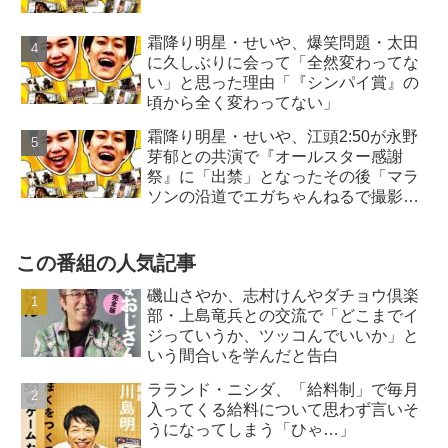
霜降り明星・せいや、爆笑問題・太田
に久しぶりに会って「全然変わってな
い」と思った理由「『シンパイ賞』の
頃から全く変わってない」
霜降り明星・せいや、江頭2:50が永野
芽郁との共演で『オールスター感謝
祭』に「出禁」となったその後「マラ
ソンの沿道でエガちゃんねるで撮影
を…」
この番組の人気記事
磯山さやか、志村けんやダチョウ倶楽
部・上島竜兵との交流で「どこまでイ
ジっていうか、ツッコんでいいか」と
いう間合いを学んだと告白
ラランド・ニシダ、「給料制」で毎月
入ってくる給料について思わず言いそ
うになってしまう「ひゃ…」