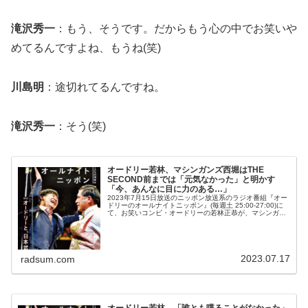
滝沢秀一
：もう、そうです。だからもう心の中でお笑いや
めてるんですよね、もうね(笑)
川島明
：途切れてるんですね。
滝沢秀一
：そう(笑)
オードリー若林、マシンガンズ西堀はTHE
SECOND前までは「元気なかった」と明かす
「今、あんなに目に力のある…」
2023年7月15日放送のニッポン放送系のラジオ番組『オー
ドリーのオールナイトニッポン』(毎週土 25:00-27:00)に
て、お笑いコンビ・オードリーの若林正恭が、マシンガン
ズ・西堀亮はTHE SECOND前までは「元気なかった」と
明かし...
2023.07.17
radsum.com
オードリー若林、「誰とも喋ることがなかった」