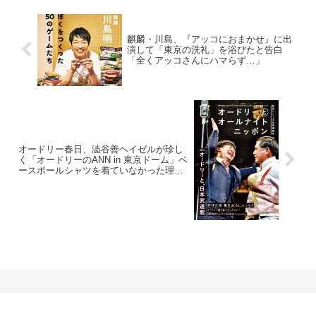
麒麟・川島、『アッコにおまかせ』に出
演して「東京の洗礼」を浴びたと告白
「全くアッコさんにハマらず…」
オードリー春日、澁谷善ヘイゼルが珍し
く「オードリーのANN in 東京ドーム」ベ
ースボールシャツを着ていなかった理由
に驚く