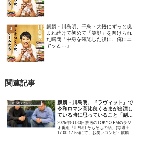
麒麟・川島明、千鳥・大悟にずっと睨
まれ続けて初めて「笑顔」を向けられ
た瞬間「中身を確認した後に、俺にニ
ヤッと…」
関連記事
麒麟・川島明、『ラヴィット』で
土曜日のエウレカ/川島明 そもそもの話
令和ロマン髙比良くるまが出演し
ている時に思っていること「副音
声かな？」
2025年8月30日放送のTOKYO FMのラジ
オ番組『川島明 そもそもの話』(毎週土
17:00-17:55)にて、お笑いコンビ・麒麟の
川島明が、『ラヴィット』で令和ロマン