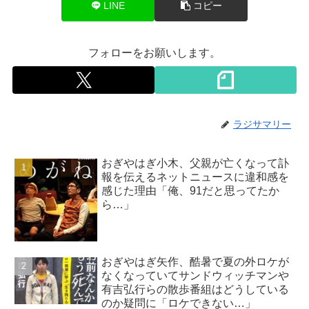
LINE
コピー
フォローをお願いします。
ラジサマリー
おぎやはぎ小木、父親が亡くなって訃
報を伝えるネットニュースに違和感を
感じた理由「俺、91だと思ってたか
ら…」
おぎやはぎ矢作、酷暑で夏の外ロケが
なくなっていてサンドウィッチマンや
有吉弘行らの散歩番組はどうしている
のか疑問に「ロケできない…」