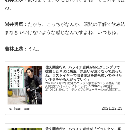
ね。
岩井勇気
：だから、こっちがなんか、暗黙の了解で飲み込
まなきゃいけないような感じなんですよね、いつもね。
若林正恭
：うん。
佐久間宣行P、ハライチ岩井がM-1グランプリで
披露したネタに感服「気合いが違うなって思った
ね。ラストイヤーで敗者復活を勝ち抜いてやりた
いネタをやるんだっていう」
2021年12月22日放送のニッポン放送系のラジオ番組『佐
久間宣行のオールナイトニッポン0(ZERO)』(毎週水
27:00-28:30)にて、テレビプロデューサーの佐久間宣行
が、ハライチ・岩井勇気がM-1グランプリで披露したネタ
に感服した...
2021.12.23
radsum.com
佐久間宣行P、ハライチ岩井が『ゴッドタン』腐