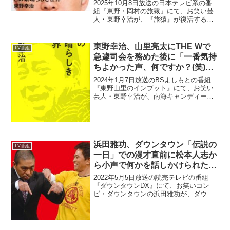
と告白「不自然に謎の色違いの帽
2025年10月8日放送の日本テレビ系の番
子をかぶって…」
組『東野・岡村の旅猿』にて、お笑い芸
人・東野幸治が、『旅猿』が復活するも
継続するためにはイベントやグッズ販売
で収益を上げる必要があると告白してい
た。岡村隆史：僕、聞くところによる
東野幸治、山里亮太にTHE Wで
TV番組
と、ビジネス的なこと...
急遽司会を務めた後に「一番気持
ちよかった声、何ですか？(笑)」
と質問
2024年1月7日放送のBSよしもとの番組
『東野山里のインプット』にて、お笑い
芸人・東野幸治が、南海キャンディー
ズ・山里亮太にTHE Wで急遽司会を務め
た後に「一番気持ちよかった声、何です
か？(笑)」と質問していた。東野幸治：何
なんですか？...
浜田雅功、ダウンタウン「伝説の
TV番組
一日」での漫才直前に松本人志か
ら小声で何かを話しかけられたが
打ち合わせもなく「もう何を言う
2022年5月5日放送の読売テレビの番組
てくるか分からん」状態だったと
『ダウンタウンDX』にて、お笑いコン
ビ・ダウンタウンの浜田雅功が、ダウン
明かす
タウン「伝説の一日」での漫才直前に松
本人志から小声で何かを話しかけられた
が打ち合わせもなく「もう何を言うてく
るか分からん」状態だ...