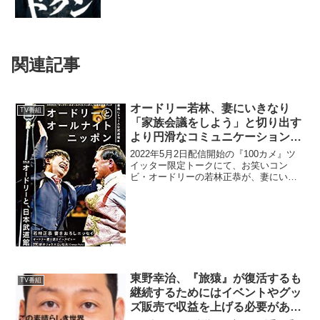
関連記事
オードリー若林、妻にいきなり
TV番組
「家族会議をしよう」と切り出す
より円滑なコミュニケーションを
図れる方法を語る
2022年5月2日配信開始の『100カメ』ツ
イッター限定トークにて、お笑いコン
ビ・オードリーの若林正恭が、妻にいき
なり「家族会議をしよう」と切り出すよ
り円滑なコミュニケーションを図れる方
法について語っていた。若林正恭：奥さ
ん溜まってると思う...
東野幸治、『旅猿』が復活するも
TV番組
継続するためにはイベントやグッ
ズ販売で収益を上げる必要がある