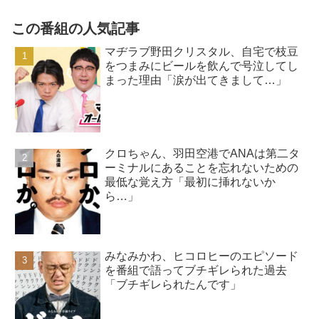
この番組の人気記事
マヂラブ野田クリスタル、自宅で枝豆
をつまみにビールを飲んで号泣してし
まった理由「涙が出てきまして…」
クロちゃん、羽田空港でANAは第二タ
ーミナルにあることを忘れないための
最低な覚え方「最初に挿れないか
ら…」
みなみかわ、ヒコロヒーのエピソード
を番組で語ってブチギレられた過去
「ブチギレられたんです」