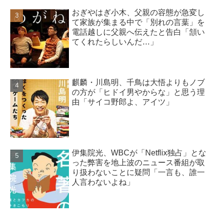
おぎやはぎ小木、父親の容態が急変し
て家族が集まる中で「別れの言葉」を
電話越しに父親へ伝えたと告白「頷い
てくれたらしいんだ…」
麒麟・川島明、千鳥は大悟よりもノブ
の方が「ヒドイ男やからな」と思う理
由「サイコ野郎よ、アイツ」
伊集院光、WBCが「Netflix独占」とな
った弊害を地上波のニュース番組が取
り扱わないことに疑問「一言も、誰一
人言わないよね」