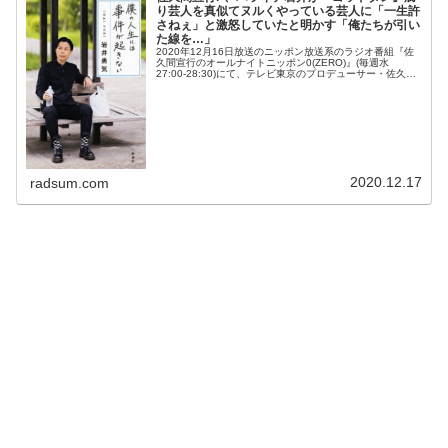
り芸人を真似てヌルくやっている芸人に「一生許
さねぇ」と激怒していたと明かす「俺たちが引い
た線を…」
2020年12月16日放送のニッポン放送系のラジオ番組『佐
久間宣行のオールナイトニッポン0(ZERO)』(毎週水
27:00-28:30)にて、テレビ東京のプロデューサー・佐久間
宣行が、ハライチ・岩井勇気が『ゴッドタン』腐り芸人を
真似てヌル...
2020.12.17
radsum.com