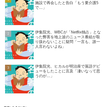
施設で再会したと告白「もう要介護5
で…」
伊集院光、WBCが「Netflix独占」とな
った弊害を地上波のニュース番組が取
り扱わないことに疑問「一言も、誰一
人言わないよね」
伊集院光、ヒカルが明治座で落語デビ
ューをしたことに言及「凄いなって思
うのが…」