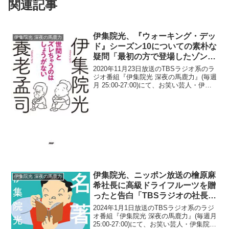
関連記事
伊集院光、『ウォーキング・デッ
伊集院光 深夜の馬鹿力
ド』シーズン10についての素朴な
疑問「最初の方で登場したゾンビ
はガイコツになってないの？」
2020年11月23日放送のTBSラジオ系のラ
ジオ番組『伊集院光 深夜の馬鹿力』(毎週
月 25:00-27:00)にて、お笑い芸人・伊集
院光が、『ウォーキング・デッド』シー
ズン10についての素朴な疑問を口にして
いた。伊集院光：『ウォーキング...
伊集院光、ニッポン放送の檜原麻
伊集院光 深夜の馬鹿力
希社長に高級ドライフルーツを贈
ったと告白「TBSラジオの社長に
はお会いしてないんで、あげるこ
2024年1月1日放送のTBSラジオ系のラジ
とがないんですけども(笑)」
オ番組『伊集院光 深夜の馬鹿力』(毎週月
25:00-27:00)にて、お笑い芸人・伊集院光