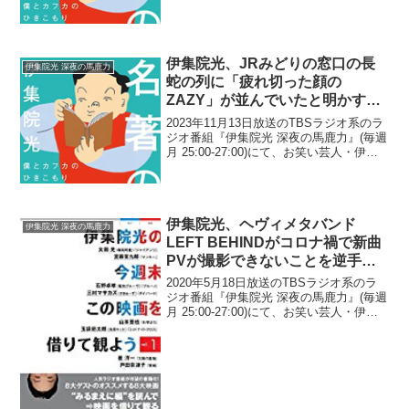
が、ニッポン放送の檜原麻希社長に高級
ドライフルーツを贈ったと語っていた。
伊集院光：ちょっとお高いもんなん...
伊集院光、JRみどりの窓口の長
伊集院光 深夜の馬鹿力
蛇の列に「疲れ切った顔の
ZAZY」が並んでいたと明かす
「さすがにそういう状況だと、羽
2023年11月13日放送のTBSラジオ系のラ
を広げてないね(笑)」
ジオ番組『伊集院光 深夜の馬鹿力』(毎週
月 25:00-27:00)にて、お笑い芸人・伊集
院光が、JRみどりの窓口の長蛇の列に
「疲れ切った顔のZAZY」が並んでいたと
明かしていた。伊集院光：俺を...
伊集院光、ヘヴィメタバンド
伊集院光 深夜の馬鹿力
LEFT BEHINDがコロナ禍で新曲
PVが撮影できないことを逆手に
取って制作したPVを絶賛「凄い
2020年5月18日放送のTBSラジオ系のラ
面白くて」
ジオ番組『伊集院光 深夜の馬鹿力』(毎週
月 25:00-27:00)にて、お笑い芸人・伊集
院光が、ヘヴィメタバンドLEFT BEHIND
がコロナ禍で新曲PVが撮影できないこと
を逆手に取って制作した...