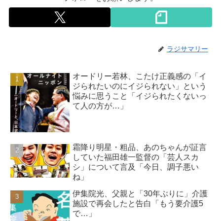
ラジサマリー
オードリー若林、こたけ正義感の「イ
ジられたいのにイジられない」という
悩みに思うこと「イジられたくないっ
て人の方が…」
霜降り明星・粗品、あのちゃんが証言
していた福田雄一監督の「芸人スカ
シ」について言及「今日、調子悪い
ね」
伊集院光、父親と「30年ぶりに」介護
施設で再会したと告白「もう要介護5
で…」