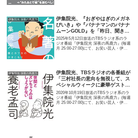
伊集院光、『おぎやはぎのメガネ
伊集院光 深夜の馬鹿力
びいき』や『バナナマンのバナナ
ムーンGOLD』を「昨日、聞きま
した？」とマネージャーに言われ
2025年5月12日放送のTBSラジオ系のラ
て内心思っていること
ジオ番組『伊集院光 深夜の馬鹿力』(毎週
月 25:00-27:00)にて、お笑い芸人・伊集
院光が、『おぎやはぎのメガネびいき』
や『バナナマンのバナナムーンGOLD』
を「昨日、聞きました？」とマネー...
伊集院光、TBSラジオの各番組が
伊集院光 深夜の馬鹿力
「三村社長の意向を無視して、ス
ペシャルウィークに豪華ゲストを
呼んでいる」と指摘「あんだよ、
2020年10月19日放送のTBSラジオ系のラ
スペシャルウィーク」
ジオ番組『伊集院光 深夜の馬鹿力』(毎週
月 25:00-27:00)にて、お笑い芸人・伊集
院光が、TBSラジオの各番組が「三村社
長の意向を無視して、スペシャルウィー
クに豪華ゲストを呼んでいる」と...