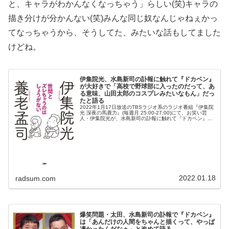
と、キャラがわかんなくなっちゃう」らしい(笑)キャラの
描き分けが分かんない(笑)みんな同じ奴なんじゃねぇかっ
てなっちゃうから、そうしてた、みたいな話もしてました
けどね。
伊集院光、水島新司の訃報に触れて『ドカベン』
が大好きで「高校で野球部に入ったのだって、あ
る意味、山田太郎のコスプレみたいなもん」だっ
たと語る
2022年1月17日放送のTBSラジオ系のラジオ番組『伊集院
光 深夜の馬鹿力』(毎週月 25:00-27:00)にて、お笑い芸
人・伊集院光が、水島新司の訃報に触れて『ドカベン』が
大好きで「高校で野球部に入ったのだって、ある意味、山
田太郎のコ...
2022.01.18
radsum.com
爆笑問題・太田、水島新司の訃報で『ドカベン』
は「あんだけの人間をちゃんと描くって、やっぱ
凄かったんだなぁ」と改めて語る