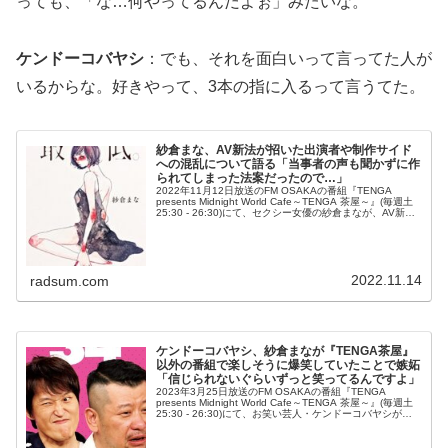
っても、「な…何やってるんだよぉ」みたいな。
ケンドーコバヤシ
：でも、それを面白いって言ってた人が
いるからな。好きやって、3本の指に入るって言うてた。
紗倉まな、AV新法が招いた出演者や制作サイド
への混乱について語る「当事者の声も聞かずに作
られてしまった法案だったので…」
2022年11月12日放送のFM OSAKAの番組『TENGA
presents Midnight World Cafe～TENGA 茶屋～』(毎週土
25:30 - 26:30)にて、セクシー女優の紗倉まなが、AV新法
が招いた出演者や制作...
2022.11.14
radsum.com
ケンドーコバヤシ、紗倉まなが『TENGA茶屋』
以外の番組で楽しそうに爆笑していたことで嫉妬
「信じられないぐらいずっと笑ってるんですよ」
2023年3月25日放送のFM OSAKAの番組『TENGA
presents Midnight World Cafe～TENGA 茶屋～』(毎週土
25:30 - 26:30)にて、お笑い芸人・ケンドーコバヤシが、
紗倉まなが『TENGA茶...