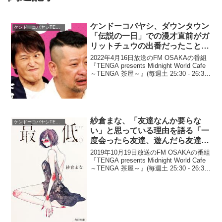
ケンドーコバヤシ、ダウンタウン
ケンドーコバヤシTENGA茶屋
「伝説の一日」での漫才直前がガ
リットチュウの出番だったことに
「あれは誰のイタズラなの？」と
2022年4月16日放送のFM OSAKAの番組
発言
『TENGA presents Midnight World Cafe
～TENGA 茶屋～』(毎週土 25:30 - 26:30)
にて、お笑い芸人・ケンドーコバヤシ
が、ダウンタウン「伝説の一日...
紗倉まな、「友達なんか要らな
ケンドーコバヤシTENGA茶屋
い」と思っている理由を語る「一
度会ったら友達、遊んだら友達っ
ていうのは信じられない」
2019年10月19日放送のFM OSAKAの番組
『TENGA presents Midnight World Cafe
～TENGA 茶屋～』(毎週土 25:30 - 26:30)
にて、セクシー女優・タレントの紗倉ま
なが、「友達なんか要らな...