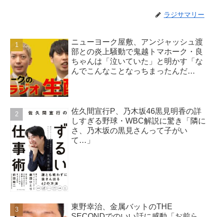
ラジサマリー
ニューヨーク屋敷、アンジャッシュ渡
部との炎上騒動で鬼越トマホーク・良
ちゃんは「泣いていた」と明かす「な
んでこんなことなっちまったんだ
よ…」
佐久間宣行P、乃木坂46黒見明香の詳
しすぎる野球・WBC解説に驚き「隣に
さ、乃木坂の黒見さんって子がい
て…」
東野幸治、金属バットのTHE
SECONDでのいい話に感動「お前ら、