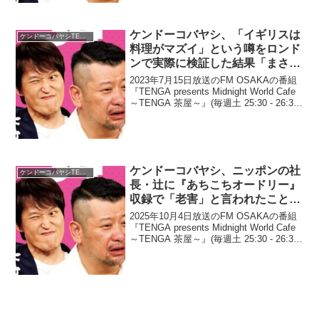
ケンドーコバヤシ、「イギリスは
ケンドーコバヤシTENGA茶屋
料理がマズイ」という噂をロンド
ンで実際に検証した結果「まさ
か、こんな時代に…」
2023年7月15日放送のFM OSAKAの番組
『TENGA presents Midnight World Cafe
～TENGA 茶屋～』(毎週土 25:30 - 26:30)
にて、お笑い芸人・ケンドーコバヤシ
が、「イギリスは料理がマズイ...
ケンドーコバヤシ、ニッポンの社
ケンドーコバヤシTENGA茶屋
長・辻に『あちこちオードリー』
収録で「老害」と言われたことに
反論「いや、あれは言うわ」
2025年10月4日放送のFM OSAKAの番組
『TENGA presents Midnight World Cafe
～TENGA 茶屋～』(毎週土 25:30 - 26:30)
にて、お笑い芸人・ケンドーコバヤシ
が、ニッポンの社長・辻に『あ...