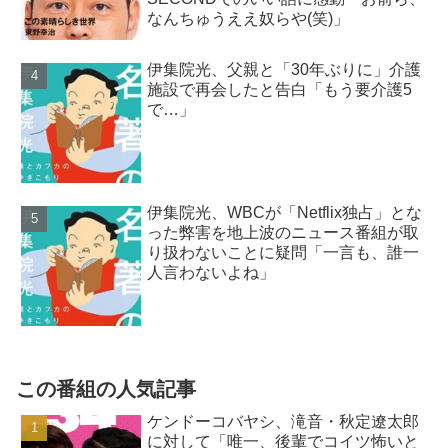
なんちゅうええ奴らや(笑)」
伊集院光、父親と「30年ぶりに」介護
施設で再会したと告白「もう要介護5
で…」
伊集院光、WBCが「Netflix独占」とな
った弊害を地上波のニュース番組が取
り扱わないことに疑問「一言も、誰一
人言わないよね」
この番組の人気記事
ケンドーコバヤシ、滝音・秋定遼太郎
に対して「唯一、後輩でコイツ怖いと