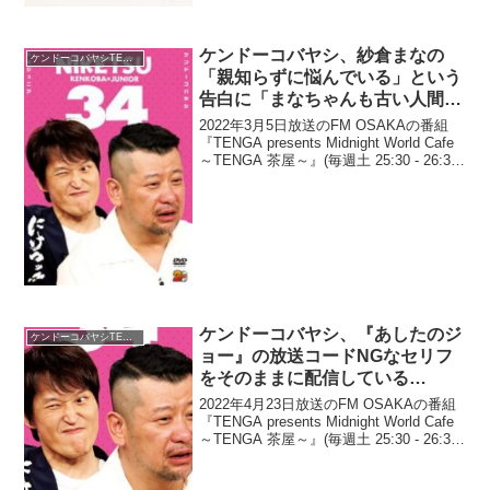
ケンドーコバヤシ、紗倉まなの
ケンドーコバヤシTENGA茶屋
「親知らずに悩んでいる」という
告白に「まなちゃんも古い人間や
ねんな」と思う理由
2022年3月5日放送のFM OSAKAの番組
『TENGA presents Midnight World Cafe
～TENGA 茶屋～』(毎週土 25:30 - 26:30)
にて、お笑い芸人・ケンドーコバヤシ
が、紗倉まなの「親知らずに悩ん...
ケンドーコバヤシ、『あしたのジ
ケンドーコバヤシTENGA茶屋
ョー』の放送コードNGなセリフ
をそのままに配信している
Amazonプライムに驚き「カット
2022年4月23日放送のFM OSAKAの番組
せずにお送りしてるんですよ」
『TENGA presents Midnight World Cafe
～TENGA 茶屋～』(毎週土 25:30 - 26:30)
にて、お笑い芸人・ケンドーコバヤシ
が、『あしたのジョー』の放送...