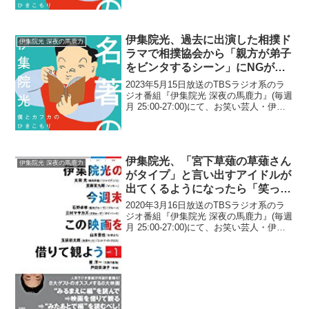
をする前日は眠れぬ夜を過ごしたと告白
していた。伊集院光：TBSにってい...
伊集院光、過去に出演した相撲ド
伊集院光 深夜の馬鹿力
ラマで相撲協会から「親方が弟子
をビンタするシーン」にNGが出
されたと告白「今だから言えるけ
2023年5月15日放送のTBSラジオ系のラ
ど…」
ジオ番組『伊集院光 深夜の馬鹿力』(毎週
月 25:00-27:00)にて、お笑い芸人・伊集
院光が、過去に出演した相撲ドラマで相
撲協会から「親方が弟子をビンタするシ
ーン」にNGが出されたと告白してい...
伊集院光、「宮下草薙の草薙さん
伊集院光 深夜の馬鹿力
がタイプ」と言い出すアイドルが
出てくるようになったら「笑っち
ゃうなぁ、なんか(笑)」と発言
2020年3月16日放送のTBSラジオ系のラ
ジオ番組『伊集院光 深夜の馬鹿力』(毎週
月 25:00-27:00)にて、お笑い芸人・伊集
院光が、「宮下草薙の草薙さんがタイ
プ」と言い出すアイドルが出てくるよう
になったら「笑っちゃうなぁ、なんか(...