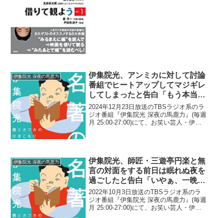
が、「どこまでも面倒見のいい男」キャ
モン西本がセクシー女優・石原希望のた
めにツイッターのアンケートを用意...
伊集院光、アンミカに対して討論
伊集院光 深夜の馬鹿力
番組でヒートアップしてマジギレ
してしまったと告白「もう本当に
怒号になるぐらい」
2024年12月23日放送のTBSラジオ系のラ
ジオ番組『伊集院光 深夜の馬鹿力』(毎週
月 25:00-27:00)にて、お笑い芸人・伊集
院光が、アンミカに対して討論番組でヒ
ートアップしてマジギレしてしまったと
告白していた。伊集院光：実は僕は...
伊集院光、師匠・三遊亭円楽と無
伊集院光 深夜の馬鹿力
言の対面をする前日は眠れぬ夜を
過ごしたと告白「いやぁ、一晩カ
ービィやったね。すげぇ進んだ」
2022年10月3日放送のTBSラジオ系のラ
ジオ番組『伊集院光 深夜の馬鹿力』(毎週
月 25:00-27:00)にて、お笑い芸人・伊集
院光が、師匠・三遊亭円楽と無言の対面