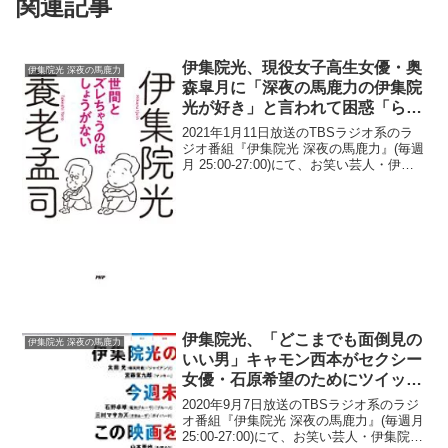
関連記事
伊集院光、現役女子高生女優・奥
伊集院光 深夜の馬鹿力
森皐月に「深夜の馬鹿力の伊集院
光が好き」と言われて困惑「らじ
おとに、どう迎えるのが正し
2021年1月11日放送のTBSラジオ系のラ
い？」
ジオ番組『伊集院光 深夜の馬鹿力』(毎週
月 25:00-27:00)にて、お笑い芸人・伊集
院光が、現役女子高生女優・奥森皐月
に、「深夜の馬鹿力の伊集院光が好き」
と言われて困惑したと語っていた。伊
集...
伊集院光、「どこまでも面倒見の
伊集院光 深夜の馬鹿力
いい男」キャモン西本がセクシー
女優・石原希望のためにツイッタ
ーのアンケートを用意していて驚
2020年9月7日放送のTBSラジオ系のラジ
く「名前も告げず去っていく感
オ番組『伊集院光 深夜の馬鹿力』(毎週月
25:00-27:00)にて、お笑い芸人・伊集院光
じ」