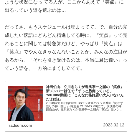
ような状況になっ てる人が、ここからあえて『笑点』に
出るっていう道を選ぶのは…
だってさ、もうスケジュールは埋まってて、で、自分の完
成したい落語にどんどん精進してる時に、『笑点』って売
れることに関しては特急券だけど、やっぱり『笑点』は
『笑点』でやんなきゃなんないこととか、みんなの注目が
あるから。「それを引き受けるのは、本当に君は偉い」っ
ていう話を、一方的にまくし立てて。
神田伯山、立川志らくが春風亭一之輔の『笑点』
新メンバー就任で「ずっと愚痴っている」
YouTube動画に「こんなに格好悪い大人いないん
だよ(笑)」
2023年2月10日放送のTBSラジオ系のラジオ番組『問わず
語りの神田伯山』(毎週金 21:30-22:00)にて、講談師の神
田伯山が、立川志らくが春風亭一之輔の『笑点』新メンバ
ー就任で「ずっと愚痴っている」YouTube動画に「こんな
に格...
2023.02.12
radsum.com