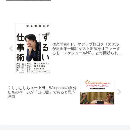
佐久間宣行P、マヂラブ野田クリスタル
が尾田栄一郎にゲスト出演をオファーす
るも「スケジュールNG」と毎回断られて
いることにツッコミ「大人の言い回しを
分かれ(笑)」
くりぃむしちゅー上田、Wikipediaの自分
たちのページが「ほぼ嘘」であると思う
理由