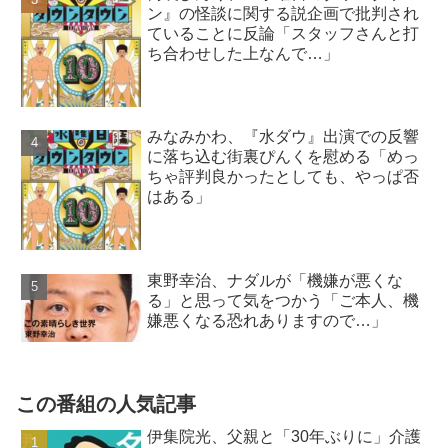
ン』の怪談に関する説企画で批判され
ていることに反論「スタッフさんと打
ち合わせした上なんで…」
みなみかわ、『水ダウ』出演での反響
に落ち込む街裏ぴんくを慰める「めっ
ちゃ評判良かったとしても、やっぱ否
はある」
東野幸治、ナダルが「機嫌が悪くな
る」と思って気をつかう「ご本人、機
嫌悪くなる恐れありますので…」
この番組の人気記事
伊集院光、父親と「30年ぶりに」介護