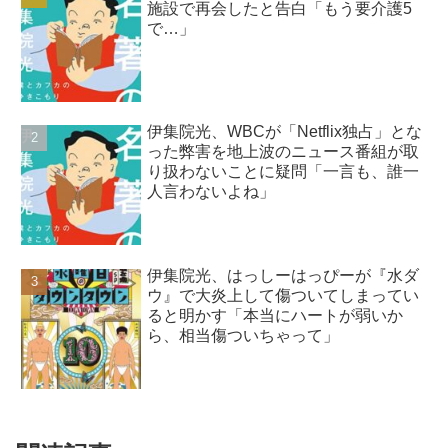
施設で再会したと告白「もう要介護5
で…」
伊集院光、WBCが「Netflix独占」とな
った弊害を地上波のニュース番組が取
り扱わないことに疑問「一言も、誰一
人言わないよね」
伊集院光、はっしーはっぴーが『水ダ
ウ』で大炎上して傷ついてしまってい
ると明かす「本当にハートが弱いか
ら、相当傷ついちゃって」