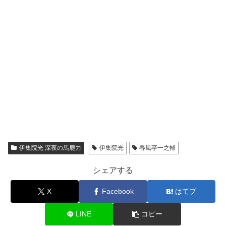
伊集院光 深夜の馬鹿力
伊集院光
春風亭一之輔
シェアする
X
Facebook
はてブ
LINE
コピー