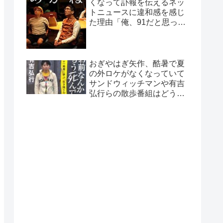
くなって訃報を伝えるネッ
トニュースに違和感を感じ
た理由「俺、91だと思って
たから…」
おぎやはぎ矢作、酷暑で夏
の外ロケがなくなっていて
サンドウィッチマンや有吉
弘行らの散歩番組はどうし
ているのか疑問に「ロケで
きない…」