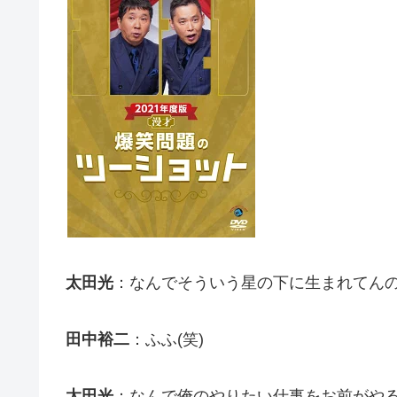
太田光
：なんでそういう星の下に生まれてん
田中裕二
：ふふ(笑)
太田光
：なんで俺のやりたい仕事をお前がや