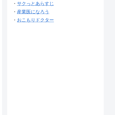
・
サクっとあらすじ
・
産業医になろう
・
おこもりドクター