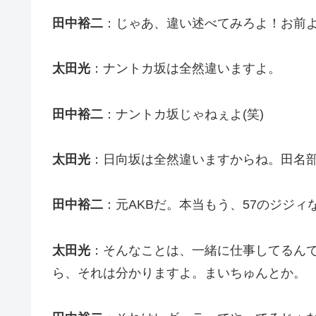
田中裕二
：じゃあ、違い述べてみろよ！お前
太田光
：ナントカ坂は全然違いますよ。
田中裕二
：ナントカ坂じゃねぇよ(笑)
太田光
：日向坂は全然違いますからね。田名部
田中裕二
：元AKBだ。本当もう、57のジジィ
太田光
：そんなことは、一緒に仕事してるん
ら、それは分かりますよ。まいちゅんとか。