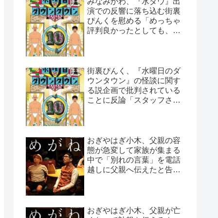
みなみかわ、『水ダウ』出
演での反響に落ち込む街裏
ぴんくを慰める「めっちゃ
評判良かったとしても、や
っぱ否はある」
街裏ぴんく、『水曜日のダ
ウンタウン』の怪談に関す
る説企画で批判されている
ことに反論「スタッフさん
と打ち合わせした上なん
で…」
おぎやはぎ小木、父親の容
態が急変して家族が集まる
中で「別れの言葉」を電話
越しに父親へ伝えたと告白
「頷いてくれたらしいん
だ…」
おぎやはぎ小木、父親が亡