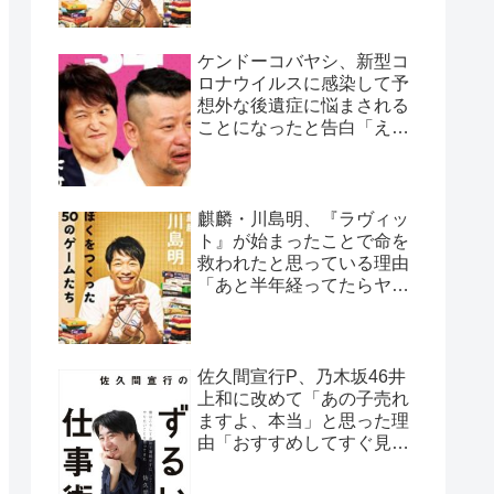
ケンドーコバヤシ、新型コ
ロナウイルスに感染して予
想外な後遺症に悩まされる
ことになったと告白「えげ
つない後遺症やねん、今
回」
麒麟・川島明、『ラヴィッ
ト』が始まったことで命を
救われたと思っている理由
「あと半年経ってたらヤバ
かった…」
佐久間宣行P、乃木坂46井
上和に改めて「あの子売れ
ますよ、本当」と思った理
由「おすすめしてすぐ見て
くれたの、井上さんだけで
すよ」