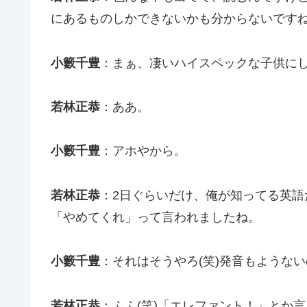
にあるものしかできないかも分からないです
小籔千豊
：まぁ、凄いハイスペックな子供に
若林正恭
：ああ。
小籔千豊
：アホやから。
若林正恭
：2日ぐらいだけ、俺が知ってる英
「やめてくれ」って言われましたね。
小籔千豊
：それはそうやろ(笑)発音もようない
若林正恭
：ふふ(笑)「エレファント！」とか