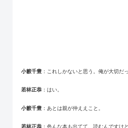
小籔千豊
：これしかないと思う。俺が大切だ
若林正恭
：はい。
小籔千豊
：あとは親が仲ええこと。
若林正恭
：色んな本も出てて、読むんですけ