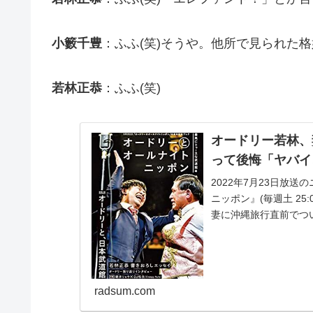
小籔千豊
：ふふ(笑)そうや。他所で見られた
若林正恭
：ふふ(笑)
オードリー若林、
って後悔「ヤバイ
2022年7月23日放
ニッポン』(毎週土 25
妻に沖縄旅行直前でつ
恭...
radsum.com