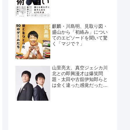
麒麟・川島明、見取り図・
盛山から「初絡み」につい
てのエピソードを聞いて驚
く「マジで？」
山里亮太、真空ジェシカ川
北との即興漫才は爆笑問
題・太田や古舘伊知郎らと
は全く違った感覚だったと
告白「全く違うバケモノ
が…」