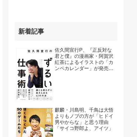
新着記事
佐久間宣行P、『正反対な
君と僕』の漫画家・阿賀沢
紅茶によるイラストの「カ
ンペカレンダー」が発売予
定だと明かす「異常な熱意
の社員が…」
麒麟・川島明、千鳥は大悟
よりもノブの方が「ヒドイ
男やからな」と思う理由
「サイコ野郎よ、アイツ」