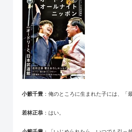
小籔千豊
：俺のところに生まれた子には、「
若林正恭
：はい。
小籔千豊
：「いじめられたら、いつでも引っ