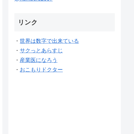
リンク
・
世界は数字で出来ている
・
サクっとあらすじ
・
産業医になろう
・
おこもりドクター