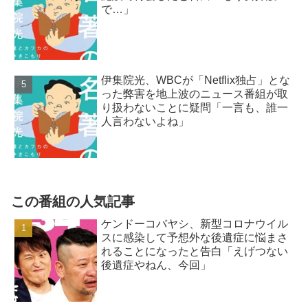
で…」
伊集院光、WBCが「Netflix独占」とな
った弊害を地上波のニュース番組が取
り扱わないことに疑問「一言も、誰一
人言わないよね」
この番組の人気記事
ケンドーコバヤシ、新型コロナウイル
スに感染して予想外な後遺症に悩まさ
れることになったと告白「えげつない
後遺症やねん、今回」