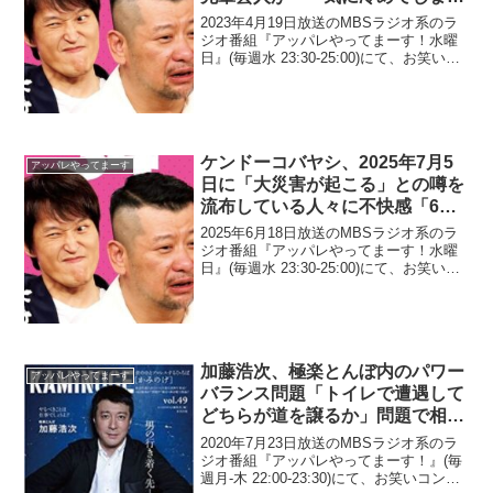
た女性の行動」について語る
2023年4月19日放送のMBSラジオ系のラ
ジオ番組『アッパレやってまーす！水曜
日』(毎週水 23:30-25:00)にて、お笑い芸
人・ケンドーコバヤシが、有名女性芸能
人を口説き落として食事に行った先輩芸
人が「一気に冷めてしまった女性の行
動...
ケンドーコバヤシ、2025年7月5
アッパレやってまーす
日に「大災害が起こる」との噂を
流布している人々に不快感「6日
の時点で全員、吊し上げて欲し
2025年6月18日放送のMBSラジオ系のラ
い」
ジオ番組『アッパレやってまーす！水曜
日』(毎週水 23:30-25:00)にて、お笑い芸
人・ケンドーコバヤシが、2025年7月5日
に「大災害が起こる」との噂を流布して
いる人々に不快感を示していた。...
加藤浩次、極楽とんぼ内のパワー
アッパレやってまーす
バランス問題「トイレで遭遇して
どちらが道を譲るか」問題で相
方・山本圭壱と論争に
2020年7月23日放送のMBSラジオ系のラ
ジオ番組『アッパレやってまーす！』(毎
週月-木 22:00-23:30)にて、お笑いコン