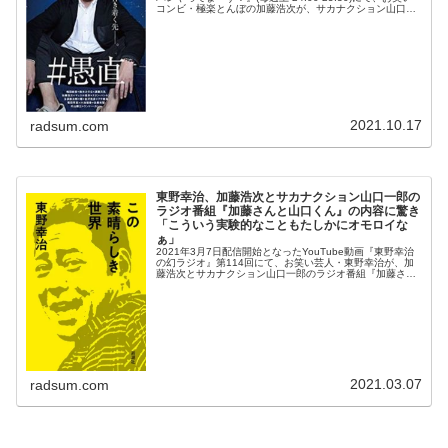
コンビ・極楽とんぼの加藤浩次が、サカナクション山口一
郎と有楽町の北海道アンテナショップへ行ったと明かして
いた。加藤...
2021.10.17
radsum.com
東野幸治、加藤浩次とサカナクション山口一郎の
ラジオ番組『加藤さんと山口くん』の内容に驚き
「こういう実験的なこともたしかにオモロイな
ぁ」
2021年3月7日配信開始となったYouTube動画『東野幸治
の幻ラジオ』第114回にて、お笑い芸人・東野幸治が、加
藤浩次とサカナクション山口一郎のラジオ番組『加藤さん
と山口くん』の内容に驚いていた。東野幸治：『加藤さん
と山口くん』っていう...
2021.03.07
radsum.com