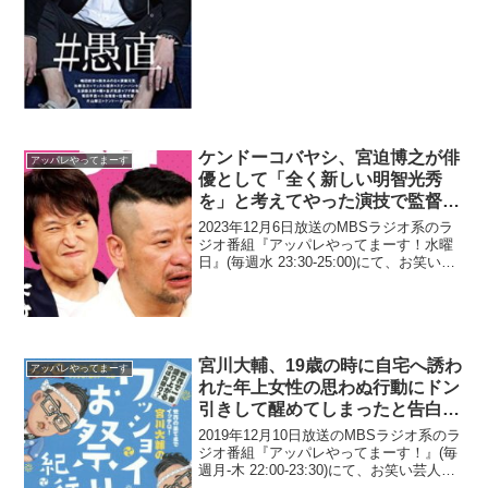
ビ・極楽とんぼの加藤浩次が、極楽とん
ぼ内のパワーバランス問題「トイレで遭
遇してどちらが道を譲るか」問題で相
方...
ケンドーコバヤシ、宮迫博之が俳
アッパレやってまーす
優として「全く新しい明智光秀
を」と考えてやった演技で監督に
「5分ぐらい怒られたらしい」と
2023年12月6日放送のMBSラジオ系のラ
明かす
ジオ番組『アッパレやってまーす！水曜
日』(毎週水 23:30-25:00)にて、お笑い芸
人・ケンドーコバヤシが、宮迫博之が俳
優として「全く新しい明智光秀を」と考
えてやった演技で監督に「5分ぐらい怒...
宮川大輔、19歳の時に自宅へ誘わ
アッパレやってまーす
れた年上女性の思わぬ行動にドン
引きして醒めてしまったと告白
「まぁまぁでっかいカエルを…」
2019年12月10日放送のMBSラジオ系のラ
ジオ番組『アッパレやってまーす！』(毎
週月-木 22:00-23:30)にて、お笑い芸人・
宮川大輔が、19歳の時に自宅へ誘われた