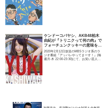
年上女性の思わぬ行動にドン引きして醒
めてしまったと告白していた。宮...
ケンドーコバヤシ、AKB48柏木
アッパレやってまーす
由紀が『トリニクって何の肉』で
フォーチュンクッキーの意味を答
えられなかったことに衝撃「イジ
2020年2月12日放送のMBSラジオ系のラ
っていいのかな？」
ジオ番組『アッパレやってまーす！』(毎
週月-木 22:00-23:30)にて、お笑い芸人・
ケンドーコバヤシが、テレビ朝日系列の
番組『トリニクって何の肉』で、AKB48
柏木由紀がフォーチュンクッキー...
加藤浩次、長渕剛がコロナ対策を全無視