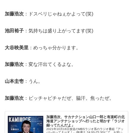
加藤浩次
：ドスベリじゃねぇかよって(笑)
池田裕子
：気持ちは盛り上がってます(笑)
大谷映美里
：めっちゃ分かります。
加藤浩次
：変な汗出てくるよな。
山本圭壱
：うん。
加藤浩次
：ビッチャビチャだぜ、脇汗。焦ったぜ。
加藤浩次、サカナクション山口一郎と有楽町の北
海道アンテナショップへ行ったと明かす「ラジオ
録ってたんだよ」
2021年10月16日放送のMBSラジオ系のラジオ番組『アッ
パレやってまーす！』(毎週土 24:00-25:30)にて、お笑い