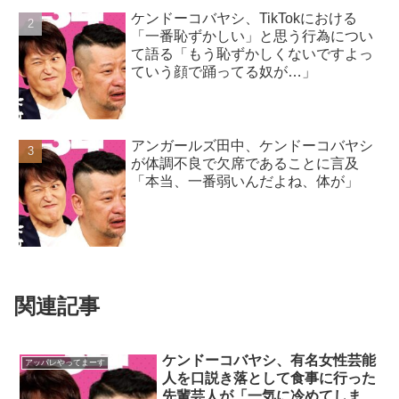
ケンドーコバヤシ、TikTokにおける
「一番恥ずかしい」と思う行為につい
て語る「もう恥ずかしくないですよっ
ていう顔で踊ってる奴が…」
アンガールズ田中、ケンドーコバヤシ
が体調不良で欠席であることに言及
「本当、一番弱いんだよね、体が」
関連記事
ケンドーコバヤシ、有名女性芸能
アッパレやってまーす
人を口説き落として食事に行った
先輩芸人が「一気に冷めてしまっ