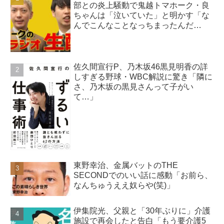
部との炎上騒動で鬼越トマホーク・良
ちゃんは「泣いていた」と明かす「な
んでこんなことなっちまったんだ
よ…」
佐久間宣行P、乃木坂46黒見明香の詳
しすぎる野球・WBC解説に驚き「隣に
さ、乃木坂の黒見さんって子がい
て…」
東野幸治、金属バットのTHE
SECONDでのいい話に感動「お前ら、
なんちゅうええ奴らや(笑)」
伊集院光、父親と「30年ぶりに」介護
施設で再会したと告白「もう要介護5