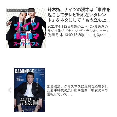
てぶつけて...
鈴木拓、ナイツの漫才は「事件を
ナイツ ザ・ラジオショー
起こしてテレビ出れないタレン
ト」をネタにして「もう立ち上が
れない奴を、さらに上からぶん殴
2021年4月12日放送のニッポン放送系の
ってる」状態であると発言
ラジオ番組『ナイツ ザ・ラジオショー』
(毎週月-木 13:00-15:30)にて、お笑いコン
ビ・ドランクドラゴンの鈴木拓が、ナイ
ツの漫才は「事件を起こしてテレビ出れ
ないタレント」をネタにして「もう立...
加藤浩次、クリスマスに最悪な経験をし
た若手時代の思い出を告白「彼女の車で
運転していて…」