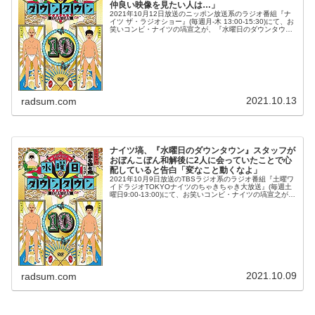
仲良い映像を見たい人は…」
2021年10月12日放送のニッポン放送系のラジオ番組『ナ
イツ ザ・ラジオショー』(毎週月-木 13:00-15:30)にて、お
笑いコンビ・ナイツの塙宣之が、『水曜日のダウンタウ
ン』で不仲とイジられていた時では考えられないほど仲の
良い時期も...
2021.10.13
radsum.com
ナイツ塙、『水曜日のダウンタウン』スタッフが
おぼんこぼん和解後に2人に会っていたことで心
配していると告白「変なこと動くなよ」
2021年10月9日放送のTBSラジオ系のラジオ番組『土曜ワ
イドラジオTOKYOナイツのちゃきちゃき大放送』(毎週土
曜日9:00-13:00)にて、お笑いコンビ・ナイツの塙宣之が、
『水曜日のダウンタウン』スタッフがおぼんこぼん和解後
に2人に...
2021.10.09
radsum.com