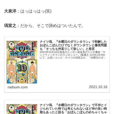
大泉洋
：はっはっはっ(笑)
塙宣之
：だから、そこで諦めはついたんで。
ナイツ塙、『水曜日のダウンタウン』で和解した
おぼんこぼんだけでなくダウンタウンと爆笑問題
も「そっちも仲直りして欲しい」と発言
2021年10月16日放送のニッポン放送系のラジオ番組『サ
ンドウィッチマンのラジオショー』(毎週土 13:00-15:00)
にて、お笑いコンビ・ナイツの塙宣之が、『水曜日のダウ
ンタウン』で和解したおぼんこぼんだけでなくダウンタウ
ンと爆笑問題...
2021.10.16
radsum.com
ナイツ塙、『水曜日のダウンタウン』で不仲とイ
ジられていた時では考えられないほど仲の良い時
期もあったと語る「おぼんこぼんのめちゃくちゃ