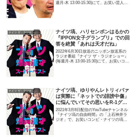
週月-木 13:00-15:30)にて、お笑い芸人・
ケンドーコバヤシが、ハリウッドザコシ
ショウは芸人として「終わってるわ、あ
んなもん」と断じる理由について語っ...
ナイツ塙、ハリセンボンはるかの
ナイツ ザ・ラジオショー
『IPPON女子グランプリ』での回
答を絶賛「あれは天才だね」
2022年6月30日放送のニッポン放送系の
ラジオ番組『ナイツ ザ・ラジオショー』
(毎週月-木 13:00-15:30)にて、お笑いコン
ビ・ナイツの塙宣之が、ハリセンボン・
箕輪はるかの『IPPON女子グランプリ』
での回答を絶賛していた。塙宣之...
ナイツ塙、ゆりやんレトリィバァ
ナイツ ザ・ラジオショー
は実際に「ネットでの誹謗中傷」
に悩んでいてその思いをR-1グラ
ンプリ決勝にネタとしてぶつけて
2021年3月8日配信のYouTubeチャンネル
いたことが素晴らしいと賞賛
『ナイツ塙の自由時間』の「上石神井ラ
ジオ」で、お笑いコンビ・ナイツの塙宣
之が、ゆりやんレトリィバァは実際に
「ネットでの誹謗中傷」に悩んでいて、
その思いをR-1グランプリ決勝にネタとし