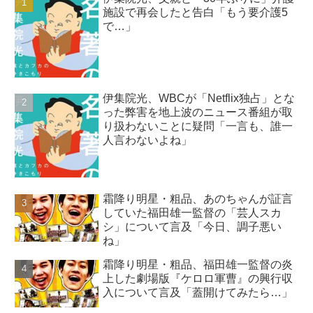
施設で再会したと告白「もう要介護5
で…」
伊集院光、WBCが「Netflix独占」とな
った弊害を地上波のニュース番組が取
り扱わないことに疑問「一言も、誰一
人言わないよね」
霜降り明星・粗品、あのちゃんが証言
していた福田雄一監督の「芸人スカ
シ」について言及「今日、調子悪い
ね」
霜降り明星・粗品、福田雄一監督の炎
上した劇場版『ケロロ軍曹』の興行収
入について言及「蓋開けてみたら…」