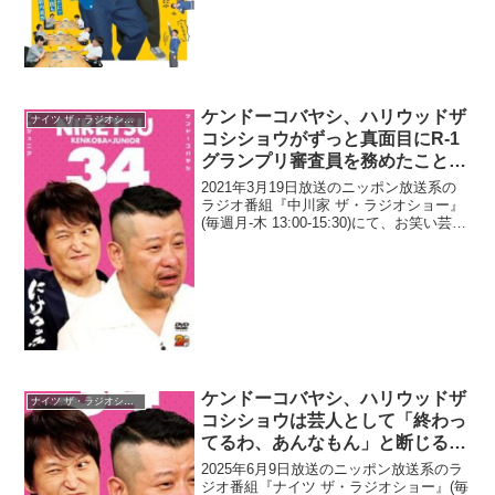
で、恥ずかしい言い間違いをしていた...
ケンドーコバヤシ、ハリウッドザ
ナイツ ザ・ラジオショー
コシショウがずっと真面目にR-1
グランプリ審査員を務めたことで
「次見かけたら張り倒したろう思
2021年3月19日放送のニッポン放送系の
って」と発言
ラジオ番組『中川家 ザ・ラジオショー』
(毎週月-木 13:00-15:30)にて、お笑い芸
人・ケンドーコバヤシが、ハリウッドザ
コシショウがずっと真面目にR-1グランプ
リ審査員を務めたことで「次見かけ...
ケンドーコバヤシ、ハリウッドザ
ナイツ ザ・ラジオショー
コシショウは芸人として「終わっ
てるわ、あんなもん」と断じる理
由「インタビューで…」
2025年6月9日放送のニッポン放送系のラ
ジオ番組『ナイツ ザ・ラジオショー』(毎