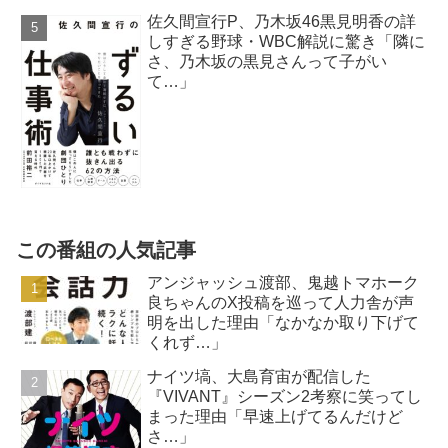
佐久間宣行P、乃木坂46黒見明香の詳
しすぎる野球・WBC解説に驚き「隣に
さ、乃木坂の黒見さんって子がい
て…」
この番組の人気記事
アンジャッシュ渡部、鬼越トマホーク
良ちゃんのX投稿を巡って人力舎が声
明を出した理由「なかなか取り下げて
くれず…」
ナイツ塙、大島育宙が配信した
『VIVANT』シーズン2考察に笑ってし
まった理由「早速上げてるんだけど
さ…」