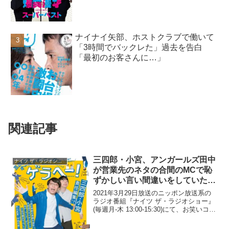
ナイナイ矢部、ホストクラブで働いて
「3時間でバックレた」過去を告白
「最初のお客さんに…」
関連記事
三四郎・小宮、アンガールズ田中
ナイツ ザ・ラジオショー
が営業先のネタの合間のMCで恥
ずかしい言い間違いをしていたと
暴露「老いがきてるのか」
2021年3月29日放送のニッポン放送系の
ラジオ番組『ナイツ ザ・ラジオショー』
(毎週月-木 13:00-15:30)にて、お笑いコン
ビ・三四郎の小宮浩信が、アンガール
ズ・田中卓志が営業先のネタの合間のMC