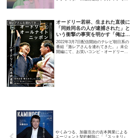
る『激レアさん』が『探偵ナイトスクー
プ』のような長寿番組になるのではとい
う予感がしたと語っていた。弘中綾香：
星野さんは、ラジ...
オードリー若林、生まれた直後に
激レアさんを連れてきた。
「同姓同名の人が逮捕された」と
いう衝撃の事実を明かす「俺は生
まれてすぐ…」
2022年3月7日配信開始のテレビ朝日系の
番組『激レアさんを連れてきた。』未公
開編にて、お笑いコンビ・オードリーの
若林正恭が、生まれた直後に「同姓同名
の人が逮捕された」という衝撃の事実を
明かしていた。弘中綾香：皆さんはご自
身と同姓同名の方っ...
やくみつる、加藤浩次の吉本興業による
エージェント契約解除に「『スッキリ』