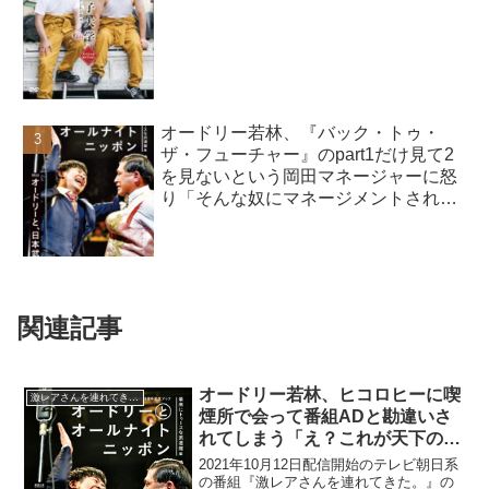
オードリー若林、『バック・トゥ・
ザ・フューチャー』のpart1だけ見て2
を見ないという岡田マネージャーに怒
り「そんな奴にマネージメントされて
んのかよ」
関連記事
オードリー若林、ヒコロヒーに喫
激レアさんを連れてきた。
煙所で会って番組ADと勘違いさ
れてしまう「え？これが天下の若
林？」
2021年10月12日配信開始のテレビ朝日系
の番組『激レアさんを連れてきた。』の