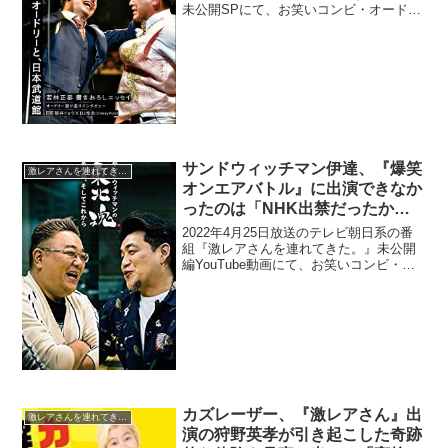
未公開SPにて、お笑いコンビ・オードリ
ーの若林正恭が、ヒコロヒーに喫煙所で
会って番組ADと勘違いされたと明かされ
ていた。弘中綾香：若林さんと共演され
た経験という...
サンドウィッチマン伊達、『爆笑
激レアさんを連れてきた。
オンエアバトル』に出演できなか
ったのは「NHK出禁だったか
ら」であると告白
2022年4月25日放送のテレビ朝日系の番
組『激レアさんを連れてきた。』未公開
編YouTube動画にて、お笑いコンビ・サ
ンドウィッチマンの伊達みきおに、『爆
笑オンエアバトル』に出演できなかった
のは「NHK出禁だったから」であると告
白していた...
カズレーザー、『激レアさん』出
激レアさんを連れてきた。
演の狩野英孝が引き起こした奇跡