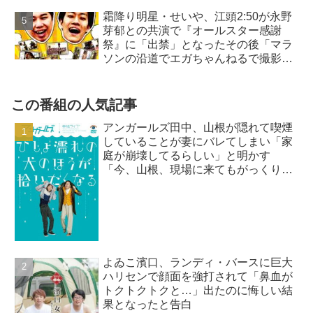
霜降り明星・せいや、江頭2:50が永野
芽郁との共演で『オールスター感謝
祭』に「出禁」となったその後「マラ
ソンの沿道でエガちゃんねるで撮影
を…」
この番組の人気記事
アンガールズ田中、山根が隠れて喫煙
していることが妻にバレてしまい「家
庭が崩壊してるらしい」と明かす
「今、山根、現場に来てもがっくりき
てるし…」
よゐこ濱口、ランディ・バースに巨大
ハリセンで顔面を強打されて「鼻血が
トクトクトクと…」出たのに悔しい結
果となったと告白