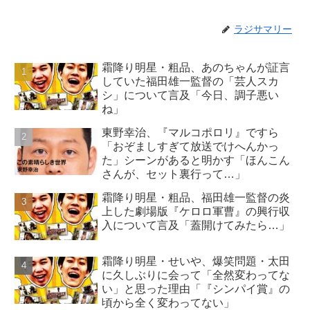
ラジサマリー
霜降り明星・粗品、あのちゃんが証言
していた福田雄一監督の「芸人スカ
シ」について言及「今日、調子悪い
ね」
東野幸治、『マルコポロリ』ですら
「おぞましすぎて放送でけへんかっ
た」シーンがあると明かす「ほんこん
さんが、セット裏行って…」
霜降り明星・粗品、福田雄一監督の炎
上した劇場版『ケロロ軍曹』の興行収
入について言及「蓋開けてみたら…」
霜降り明星・せいや、爆笑問題・太田
に久しぶりに会って「全然変わってな
い」と思った理由「『シンパイ賞』の
頃から全く変わってない」