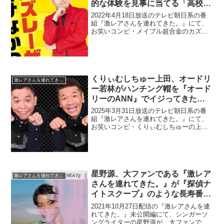
的な体験を見事に当てる「高校の
時、トラックで…」
2022年4月18日放送のテレビ朝日系の番
組『激レアさんを連れてきた。』にて、
お笑いコンビ・メイプル超合金のカズレ
ーザーが、同番組出演の狩野英孝が引き
起こした奇跡的な体験を見事に当ててい
た。弘中綾香：今回、狩野さんが高校時
代に体験された出来...
くりぃむしちゅー上田、オードリ
激レアさんを連れてきた。
ー若林がハンチング帽を『オード
リーのANN』でイジってきたた
め毎回変わったハンチング帽をか
2025年3月31日放送のテレビ朝日系の番
ぶって若林家に行ったと告白
組『激レアさんを連れてきた。』にて、
お笑いコンビ・くりぃむしちゅーの上田
晋也が、オードリー・若林正恭がハンチ
ング帽を『オードリーのオールナイトニ
ッポン』でイジってきたため、毎回変わ
ったハンチング帽を...
星野源、大ファンである『激レア
激レアさんを連れてきた。
さんを連れてきた。』が『探偵ナ
イトスクープ』のような長寿番組
になるのではという予感がしたと
2021年10月27日配信の『激レアさんを連
語る
れてきた。』未公開編にて、シンガーソ
ングライターの星野源が、大ファンであ