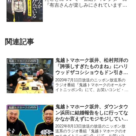
『有吉さんが楽しみにされています』
と騙された」と暴露
関連記事
鬼越トマホーク坂井、松村邦洋の
鬼越トマホークのANN
「誇張しすぎたものまね」にハリ
ウッドザコシショウもドン引きし
ていたと明かす「あの芸の人がだ
2020年7月11日放送のニッポン放送系の
よ」
ラジオ番組『鬼越トマホークのオールナ
イトニッポン0』にて、お笑いコンビ・鬼
越トマホークの坂井良多が、松村邦洋の
「誇張しすぎたものまね」にハリウッド
ザコシショウもドン引きしていたと明か
鬼越トマホーク坂井、ダウンタウ
鬼越トマホークのANN
していた。坂井良...
ン浜田に結婚報告をしに行ってな
かなか言えずにモジモジしていた
ところ驚きの一言
2022年8月13日放送の放送のニッポン放
送系のラジオ番組『鬼越トマホークのオ
ールナイトニッポン0』にて、お笑いコン