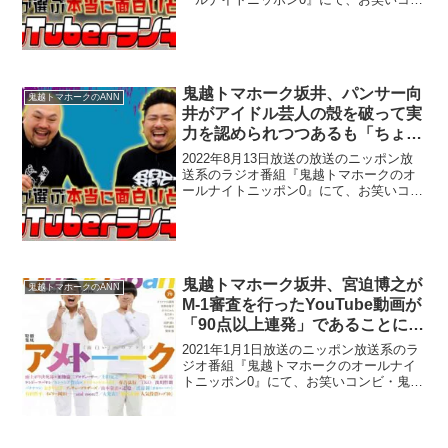
ビ・鬼越トマホーク坂井良多が、ダウン
タウン・浜田雅功に結婚報告をしに行っ
て、なかなか言えずにモジモジしていた
ところ驚きの一言...
鬼越トマホーク坂井、パンサー向
鬼越トマホークのANN
井がアイドル芸人の殻を破って実
力を認められつつあるも「ちょっ
と前出すぎだわ」と感じることが
2022年8月13日放送の放送のニッポン放
あると指摘
送系のラジオ番組『鬼越トマホークのオ
ールナイトニッポン0』にて、お笑いコン
ビ・鬼越トマホーク坂井良多が、パンサ
ー・向井慧がアイドル芸人の殻を破って
実力を認められつつあるも、「ちょっと
前出すぎだわ」と...
鬼越トマホーク坂井、宮迫博之が
鬼越トマホークのANN
M-1審査を行ったYouTube動画が
「90点以上連発」であることに
「意味ねぇだろ、あの採点」「じ
2021年1月1日放送のニッポン放送系のラ
ゃあやんなよ、再生数のために
ジオ番組『鬼越トマホークのオールナイ
トニッポン0』にて、お笑いコンビ・鬼越
さ」と批判
トマホークの坂井良多が、雨上がり決死
隊・宮迫博之がM-1グランプリ2020審査
を行ったYouTube動画が「90点以上連
発」...