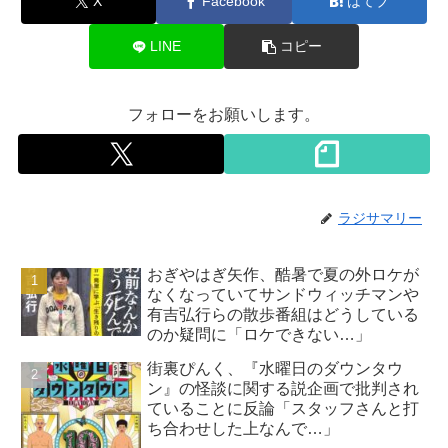
X
Facebook
はてブ
LINE
コピー
フォローをお願いします。
ラジサマリー
おぎやはぎ矢作、酷暑で夏の外ロケが
なくなっていてサンドウィッチマンや
有吉弘行らの散歩番組はどうしている
のか疑問に「ロケできない…」
街裏ぴんく、『水曜日のダウンタウ
ン』の怪談に関する説企画で批判され
ていることに反論「スタッフさんと打
ち合わせした上なんで…」