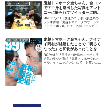
鬼越トマホーク金ちゃん、合コン
鬼越トマホークのANN
で下半身を露出した写真をアント
ニーに撮られてツイッターに晒さ
れてしまい激怒した過去「アント
2020年7月11日放送のニッポン放送系の
ニー、何やってんだ！」
ラジオ番組『鬼越トマホークのオールナ
イトニッポン0』にて、お笑いコンビ・鬼
越トマホークの金ちゃんが、合コンで下
半身を露出した写真をアントニーに撮ら
れてツイッターに晒されてしまい激怒し
鬼越トマホーク金ちゃん、ナイナ
鬼越トマホークのANN
た過去を告白して...
イ岡村が結婚したことで「明るく
なった」と変化があったことを明
かす「前は楽屋挨拶行った時、目
2022年8月13日放送の放送のニッポン放
合せてくれなかった」
送系のラジオ番組『鬼越トマホークのオ
ールナイトニッポン0』にて、お笑いコン
ビ・鬼越トマホークの金ちゃんが、ナイ
ンティナイン・岡村隆史が結婚したこと
で「明るくなった」と変化があったこと
を明かしていた。...