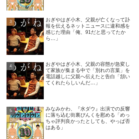
おぎやはぎ小木、父親が亡くなって訃
報を伝えるネットニュースに違和感を
感じた理由「俺、91だと思ってたか
ら…」
おぎやはぎ小木、父親の容態が急変し
て家族が集まる中で「別れの言葉」を
電話越しに父親へ伝えたと告白「頷い
てくれたらしいんだ…」
みなみかわ、『水ダウ』出演での反響
に落ち込む街裏ぴんくを慰める「めっ
ちゃ評判良かったとしても、やっぱ否
はある」