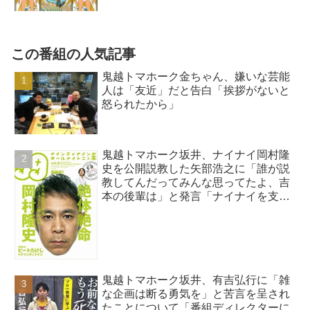
この番組の人気記事
鬼越トマホーク金ちゃん、嫌いな芸能
人は「友近」だと告白「挨拶がないと
怒られたから」
鬼越トマホーク坂井、ナイナイ岡村隆
史を公開説教した矢部浩之に「誰が説
教してんだってみんな思ってたよ、吉
本の後輩は」と発言「ナイナイを支え
てきたのは岡村さん」
鬼越トマホーク坂井、有吉弘行に「雑
な企画は断る勇気を」と苦言を呈され
たことについて「番組ディレクターに