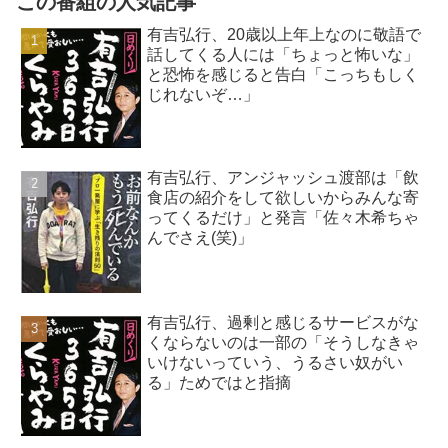
この番組の人気記事
有吉弘行、20歳以上年上なのに敬語で
話してくる人には「ちょっと怖いな」
と恐怖を感じると告白「こっちもしく
じれないぞ…」
有吉弘行、アンジャッシュ渡部は「飲
食店の紹介をして欲しいからみんな寄
ってくるだけ」と発言「佐々木希ちゃ
んでさえ(笑)」
有吉弘行、過剰と感じるサービスがな
くならないのは一部の「そうしなきゃ
いけないっていう、うるさい奴がい
る」ためではと指摘