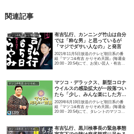
関連記事
有吉弘行、カンニング竹山は自分
マツコ&有吉 かりそめ天国
では「粋な男」と思っているが
「マジでダサい人なの」と発言
2021年11月5日放送のテレビ朝日系の番
組『マツコ&有吉 かりそめ天国』(毎週金
20:00 - 20:54)にて、お笑い芸人・有吉弘
行が、カンニング竹山は自分では「粋な
男」と思っているが「マジでダサい人な
の」と発言していた。有吉弘行：結...
マツコ・デラックス、新型コロナ
マツコ&有吉 かりそめ天国
ウイルスの感染拡大が一段落つい
たら「少し、みんな楽にした方が
いいと思うの」と提言
2020年6月19日放送のテレビ朝日系の番
組『マツコ&有吉 かりそめ天国』(毎週金
20:00 - 20:54)にて、タレントのマツコ・
デラックスが、新型コロナウイルスの感
染拡大が一段落ついたら「少し、みんな
楽にした方がいいと思うの」と提言...
有吉弘行、黒川検事長の緊急事態
マツコ&有吉 かりそめ天国