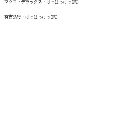
マツコ・デラックス
：はっはっはっ(笑)
有吉弘行
：はっはっはっ(笑)