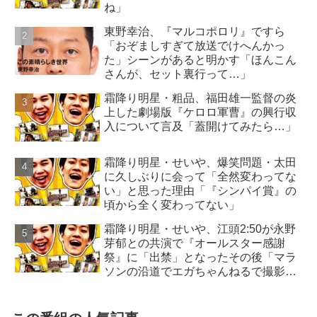
ね」
東野幸治、『マルコポロリ』ですら
「おぞましすぎて放送でけへんかっ
た」シーンがあると明かす「ほんこん
さんが、セット裏行って…」
霜降り明星・粗品、福田雄一監督の炎
上した劇場版『ケロロ軍曹』の興行収
入について言及「蓋開けてみたら…」
霜降り明星・せいや、爆笑問題・太田
に久しぶりに会って「全然変わってな
い」と思った理由「『シンパイ賞』の
頃から全く変わってない」
霜降り明星・せいや、江頭2:50が永野
芽郁との共演で『オールスター感謝
祭』に「出禁」となったその後「マラ
ソンの沿道でエガちゃんねるで撮影
を…」