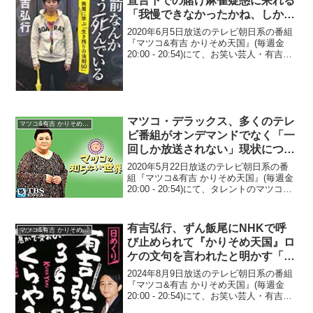
宣言下での賭け麻雀疑惑に呆れる
「我慢できなかったかね、しか
し」
2020年6月5日放送のテレビ朝日系の番組
『マツコ&有吉 かりそめ天国』(毎週金
20:00 - 20:54)にて、お笑い芸人・有吉弘
行が、黒川検事長の緊急事態宣言下での
賭け麻雀疑惑に呆れていた。有吉弘行：
あれ、誰が、どうして、どうやったの...
マツコ・デラックス、多くのテレ
マツコ&有吉 かりそめ天国
ビ番組がオンデマンドでなく「一
回しか放送されない」現状につい
て指摘「ほとんどの人が見てない
2020年5月22日放送のテレビ朝日系の番
わけよ。もったいなくね？」
組『マツコ&有吉 かりそめ天国』(毎週金
20:00 - 20:54)にて、タレントのマツコ・
デラックスが、多くのテレビ番組がオン
デマンドでなく「一回しか放送されな
い」現状について「ほとんどの人が見...
有吉弘行、ずん飯尾にNHKで呼
マツコ&有吉 かりそめ天国
び止められて『かりそめ天国』ロ
ケの文句を言われたと明かす「移
動、考えてもらえないか？」
2024年8月9日放送のテレビ朝日系の番組
『マツコ&有吉 かりそめ天国』(毎週金
20:00 - 20:54)にて、お笑い芸人・有吉弘
行が、ずん・飯尾和樹にNHKで呼び止め