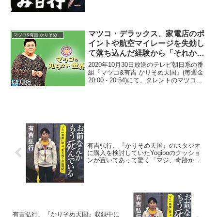
られて『かりそめ天国』ロケの文句を言
われたと明かしていた。有吉弘行：...
マツコ・デラックス、家電店のポ
マツコ&有吉 かりそめ天国
イントや航空マイレージを失効し
て落ち込んだ経験から「それから
ポイント貯めるのをやめた」と告
2020年10月30日放送のテレビ朝日系の番
白
組『マツコ&有吉 かりそめ天国』(毎週金
20:00 - 20:54)にて、タレントのマツコ・
デラックスが、家電店のポイントや航空
マイレージを失効して落ち込んだ経験か
ら「それからポイント貯めるのを...
有吉弘行、『かりそめ天国』のスタジオ
に購入を検討していたYogiboのクッショ
ンが置いてあって驚く「マジ、奇跡か
よ」
有吉弘行、『かりそめ天国』収録中に