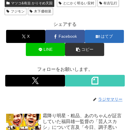
マツコ&有吉 かりそめ天国
とにかく明るい安村
有吉弘行
フジモン
木下優樹菜
シェアする
X
Facebook
はてブ
LINE
コピー
フォローをお願いします。
ラジサマリー
霜降り明星・粗品、あのちゃんが証言
していた福田雄一監督の「芸人スカ
シ」について言及「今日、調子悪い