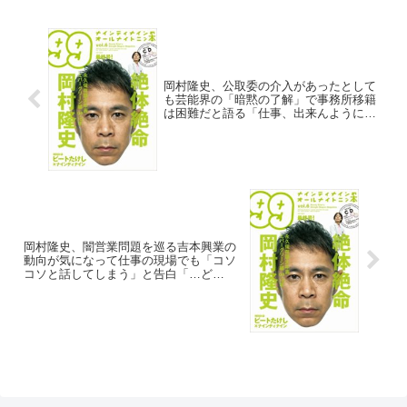
岡村隆史、公取委の介入があったとして
も芸能界の「暗黙の了解」で事務所移籍
は困難だと語る「仕事、出来んようにな
る」
岡村隆史、闇営業問題を巡る吉本興業の
動向が気になって仕事の現場でも「コソ
コソと話してしまう」と告白「…ど
う？」