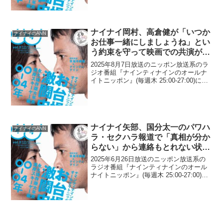
岡村隆史が、とんねるずが存在していな
かったら「ナインティナインは組んで
い...
ナイナイ岡村、高倉健が「いつか
ナイナイのANN
お仕事一緒にしましょうね」とい
う約束を守って映画での共演が叶
った過去「約束をしてくれたか
2025年8月7日放送のニッポン放送系のラ
ら…」
ジオ番組『ナインティナインのオールナ
イトニッポン』(毎週木 25:00-27:00)に
て、お笑いコンビ・ナインティナインの
岡村隆史が、高倉健が「いつかお仕事一
緒にしましょうね」という約束を守って
映画...
ナイナイ矢部、国分太一のパワハ
ナイナイのANN
ラ・セクハラ報道で「真相が分か
らない」から連絡もとれない状態
だと告白「何をしていいか…」
2025年6月26日放送のニッポン放送系の
ラジオ番組『ナインティナインのオール
ナイトニッポン』(毎週木 25:00-27:00)に
て、お笑いコンビ・ナインティナインの
矢部浩之が、国分太一のパワハラ・セク
ハラ報道で「真相が分からない」から連
絡...