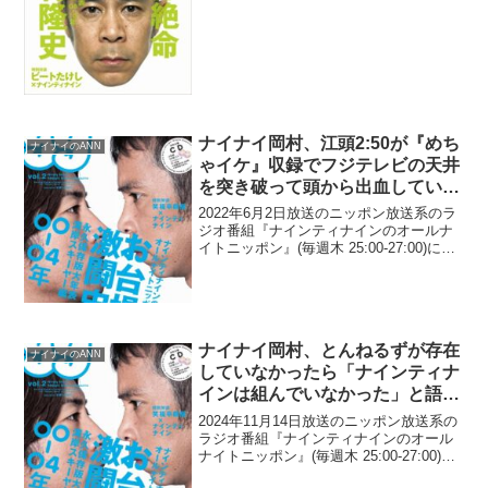
27:00)にて、お笑いコンビ・ナインティ
ナインの岡村隆史が、雨上がり決死隊・
宮迫博之のYouTubeチャンネルにアン...
ナイナイ岡村、江頭2:50が『めち
ナイナイのANN
ゃイケ』収録でフジテレビの天井
を突き破って頭から出血していた
と明かす「江頭さんって、実はめ
2022年6月2日放送のニッポン放送系のラ
ちゃくちゃ『めちゃイケ』で血ぃ
ジオ番組『ナインティナインのオールナ
イトニッポン』(毎週木 25:00-27:00)に
出てる」
て、お笑いコンビ・ナインティナインの
岡村隆史が、江頭2:50が『めちゃイケ』
収録でフジテレビの天井を突き破って
頭...
ナイナイ岡村、とんねるずが存在
ナイナイのANN
していなかったら「ナインティナ
インは組んでいなかった」と語る
「とんねるずを追いかけて…」
2024年11月14日放送のニッポン放送系の
ラジオ番組『ナインティナインのオール
ナイトニッポン』(毎週木 25:00-27:00)に
て、お笑いコンビ・ナインティナインの