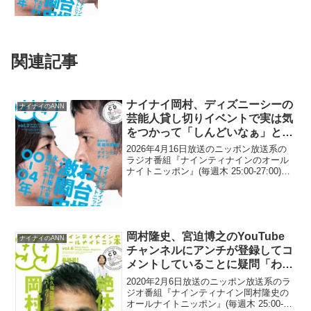
関連記事
ナイナイ岡村、ディズニーシーの
ナイナイのANN
芸能人貸し切りイベントで実は気
をつかって「しんどいなぁ」と思
うこと「アイドルグループの人や
2026年4月16日放送のニッポン放送系の
ろな、とか…」
ラジオ番組『ナインティナインのオール
ナイトニッポン』(毎週木 25:00-27:00)に
て、お笑いコンビ・ナインティナインの
岡村隆史が、ディズニーシーの芸能人貸
し切りイベントで実は気をつかって「し
ん...
岡村隆史、宮迫博之のYouTube
ナイナイのANN
チャンネルにアンチが登録してコ
メントしていることに疑問「わざ
わざ登録して、見て…」
2020年2月6日放送のニッポン放送系のラ
ジオ番組『ナインティナイン岡村隆史の
オールナイトニッポン』(毎週木 25:00-