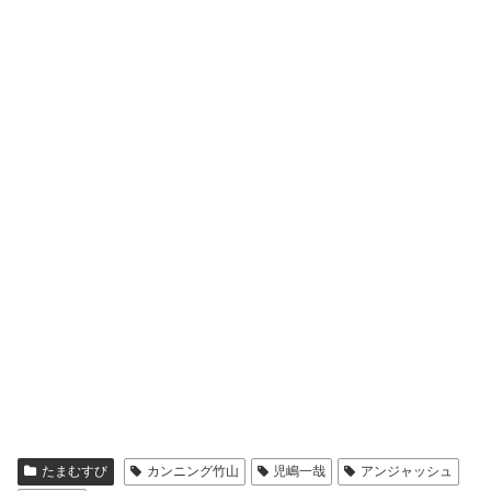
たまむすび
カンニング竹山
児嶋一哉
アンジャッシュ