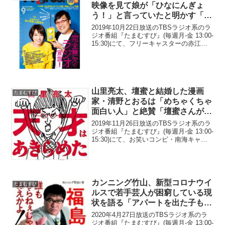
映像を見て娘が「ひなにんぎょ
う！」と言っていたと明かす「2
歳ながらに」
2019年10月22日放送のTBSラジオ系のラ
ジオ番組『たまむすび』(毎週月-金 13:00-
15:30)にて、フリーキャスターの赤江珠
緒が、「即位礼正殿の儀」の映像を見て
娘が「ひなにんぎょう！」と言っていた
と明かしていた。(functio...
山里亮太、壇蜜と結婚した漫画
たまむすび
家・清野とおるは「めちゃくちゃ
面白い人」と絶賛「壇蜜さんがべ
た惚れなんじゃない？」
2019年11月26日放送のTBSラジオ系のラ
ジオ番組『たまむすび』(毎週月-金 13:00-
15:30)にて、お笑いコンビ・南海キャン
ディーズの山里亮太が、壇蜜と結婚した
漫画家・清野とおるは「めちゃくちゃ面
白い人」と絶賛していた。山里亮太...
カンニング竹山、新型コロナウイ
たまむすび
ルスで若手芸人が困窮している現
状を語る「アパートを出た子もい
るし」
2020年4月27日放送のTBSラジオ系のラ
ジオ番組『たまむすび』(毎週月-金 13:00-