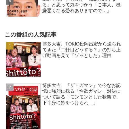
る」と思って気をつかう「ご本人、機
嫌悪くなる恐れありますので…」
この番組の人気記事
博多大吉、TOKIO松岡昌宏から送られ
てきた『二軒目どうする？』の打ち上
げ動画を見て「ゾッとした」理由
博多大吉、『ザ・ガマン』で今なお記
憶に強烈に残る「性欲ガマン」対決に
ついて語る「モンモンとした状態で、
下半身に鈴をつけられ…」