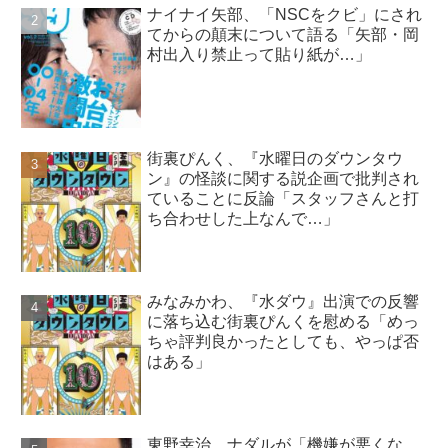
ナイナイ矢部、「NSCをクビ」にされ
てからの顛末について語る「矢部・岡
村出入り禁止って貼り紙が…」
街裏ぴんく、『水曜日のダウンタウ
ン』の怪談に関する説企画で批判され
ていることに反論「スタッフさんと打
ち合わせした上なんで…」
みなみかわ、『水ダウ』出演での反響
に落ち込む街裏ぴんくを慰める「めっ
ちゃ評判良かったとしても、やっぱ否
はある」
東野幸治、ナダルが「機嫌が悪くな