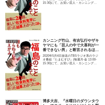
15:30)にて、お笑い芸人・カンニング竹
山が、新型コロナウイルスで若手芸人が
困窮している現状を語っていた。外山惠
理：竹山さん、司会をされるそうで、...
カンニング竹山、有吉弘行やザキ
たまむすび
ヤマにも「芸人の中で大喜利が一
番できない男」と断言されるほど
大喜利が苦手だと告白
2020年5月4日放送のTBSラジオ系のラジ
オ番組『たまむすび』(毎週月-金 13:00-
15:30)にて、お笑い芸人・カンニング竹
山が、有吉弘行やザキヤマにも「芸人の
中で大喜利が一番できない男」と断言さ
れるほど大喜利が苦手だと告白してい
た...
博多大吉、『水曜日のダウンタウ
たまむすび