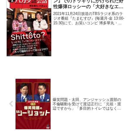
ン』でのドッキリにかけられた野
性爆弾ロッシーの「大好きなエピ
ソード」について語る
2021年11月24日放送のTBSラジオ系のラ
ジオ番組『たまむすび』(毎週月-金 13:00-
15:30)にて、お笑いコンビ 博多華丸・大
吉の博多大吉が、『水曜日のダウンタウ
ン』でのドッキリにかけられた野性爆弾
ロッシーの「大好きなエピソード...
爆笑問題・太田、アンジャッシュ渡部の
不倫騒動を受けて渡辺正行に「元祖・渡
辺ですから」「多目的トイレではなくセ
ット裏」と発言