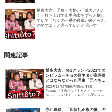
博多大吉、千鳥・大悟が「華大どんた
く」打ち上げで山里亮太をずっと探し
ていて「ワシの一番の後輩が来とらん
のですよ」と言っていたと明かす
関連記事
博多大吉、M-1グランド2023でダ
たまむすび
ンビラムーチョの歌ネタが高評価
とはならなかった理由「元々ある
のよ、こういうネタって」
2023年12月27日配信開始のTBS
Podcast『大吉ポッドキャスト いった
ん、ここにいます！』にて、お笑いコン
ビ 博多華丸・大吉の博多大吉が、M-1グ
ランド2023でダンビラムーチョの歌ネタ
が高評価とはならなかった理由について
赤江珠緒、「即位礼正殿の儀」の
語って...
たまむすび