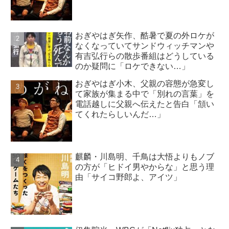
おぎやはぎ矢作、酷暑で夏の外ロケが
なくなっていてサンドウィッチマンや
有吉弘行らの散歩番組はどうしている
のか疑問に「ロケできない…」
おぎやはぎ小木、父親の容態が急変し
て家族が集まる中で「別れの言葉」を
電話越しに父親へ伝えたと告白「頷い
てくれたらしいんだ…」
麒麟・川島明、千鳥は大悟よりもノブ
の方が「ヒドイ男やからな」と思う理
由「サイコ野郎よ、アイツ」