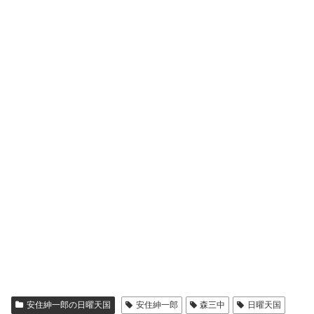
安住紳一郎の日曜天国
安住紳一郎
森三中
日曜天国