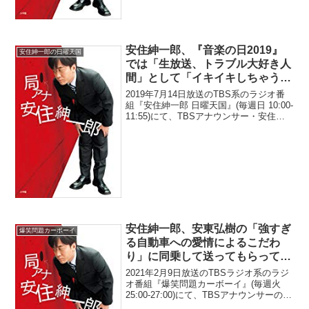
安住紳一郎、『音楽の日2019』
安住紳一郎の日曜天国
では「生放送、トラブル大好き人
間」として「イキイキしちゃう」
と告白
2019年7月14日放送のTBS系のラジオ番
組『安住紳一郎 日曜天国』(毎週日 10:00-
11:55)にて、TBSアナウンサー・安住紳
一郎が、TBS系の特番『音楽の日2019』
では「生放送、トラブル大好き人間」と
して「イキイキしちゃう」と...
安住紳一郎、安東弘樹の「強すぎ
爆笑問題カーボーイ
る自動車への愛情によるこだわ
り」に同乗して送ってもらってい
ながらも思わず「ここで降ろして
2021年2月9日放送のTBSラジオ系のラジ
下さい！」と言ってしまったと告
オ番組『爆笑問題カーボーイ』(毎週火
25:00-27:00)にて、TBSアナウンサーの安
白
住紳一郎が、安東弘樹の「強すぎる自動