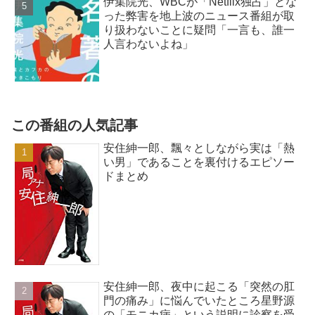
伊集院光、WBCが「Netflix独占」とな
った弊害を地上波のニュース番組が取
り扱わないことに疑問「一言も、誰一
人言わないよね」
この番組の人気記事
安住紳一郎、飄々としながら実は「熱
い男」であることを裏付けるエピソー
ドまとめ
安住紳一郎、夜中に起こる「突然の肛
門の痛み」に悩んでいたところ星野源
の「モニカ病」という説明に診察を受