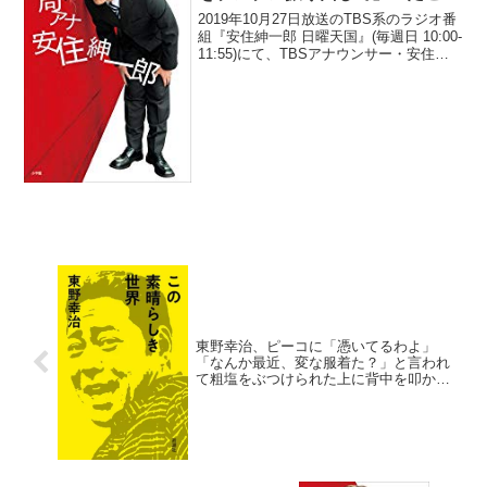
に驚き「後輩の立つ瀬がありませ
2019年10月27日放送のTBS系のラジオ番
ん」
組『安住紳一郎 日曜天国』(毎週日 10:00-
11:55)にて、TBSアナウンサー・安住紳
一郎が、先週放送の同番組で古舘伊知郎
にピンチヒッターを依頼したところ、
「バットをブンブン振り回して」い...
東野幸治、ピーコに「憑いてるわよ」
「なんか最近、変な服着た？」と言われ
て粗塩をぶつけられた上に背中を叩かれ
たと明かす「怖いじゃないですか」