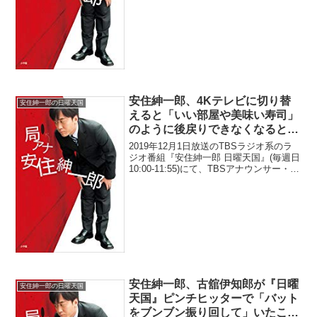
車への愛情によるこだわり」に同乗して
送ってもらっていながらも思わず「こ...
安住紳一郎、4Kテレビに切り替
安住紳一郎の日曜天国
えると「いい部屋や美味い寿司」
のように後戻りできなくなると語
る「恐ろしい人間の性」
2019年12月1日放送のTBSラジオ系のラ
ジオ番組『安住紳一郎 日曜天国』(毎週日
10:00-11:55)にて、TBSアナウンサー・安
住紳一郎が、4Kテレビに切り替えると
「いい部屋や美味い寿司」のように後戻
りできなくなると語っていた。安...
安住紳一郎、古舘伊知郎が『日曜
安住紳一郎の日曜天国
天国』ピンチヒッターで「バット
をブンブン振り回して」いたこと