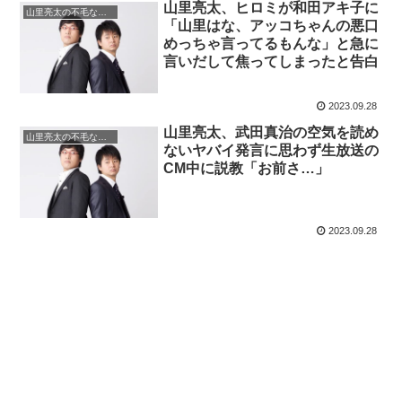
山里亮太、ヒロミが和田アキ子に
山里亮太の不毛な議論
「山里はな、アッコちゃんの悪口
めっちゃ言ってるもんな」と急に
言いだして焦ってしまったと告白
2023.09.28
山里亮太、武田真治の空気を読め
山里亮太の不毛な議論
ないヤバイ発言に思わず生放送の
CM中に説教「お前さ…」
2023.09.28