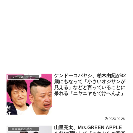
ケンドーコバヤシ、柏木由紀が32
アッパレやってまーす
歳にもなって「小さいオジサンが
見える」などと言っていることに
呆れる「ニヤニヤもでけへんよ」
2023.09.28
山里亮太、Mrs.GREEN APPLE
山里亮太の不毛な議論