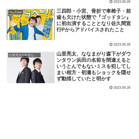
2023.09.28
三四郎・小宮、骨折で車椅子・前
YouTube
歯も欠けた状態で『ゴッドタン』
に初出演することとなり佐久間宣
行Pからアドバイスされたこと
2023.09.28
山里亮太、ななまがり森下がダウ
山里亮太の不毛な議論
ンタウン浜田の名前を間違えると
いうとんでもないミスを犯してし
まい相方・初瀬もショックを隠せ
ず動揺していたと明かす
2023.09.28