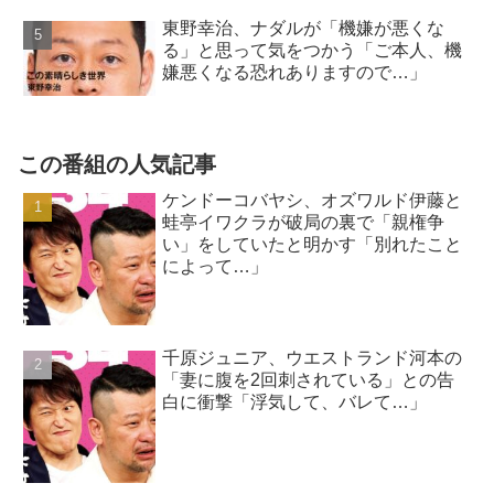
東野幸治、ナダルが「機嫌が悪くな
る」と思って気をつかう「ご本人、機
嫌悪くなる恐れありますので…」
この番組の人気記事
ケンドーコバヤシ、オズワルド伊藤と
蛙亭イワクラが破局の裏で「親権争
い」をしていたと明かす「別れたこと
によって…」
千原ジュニア、ウエストランド河本の
「妻に腹を2回刺されている」との告
白に衝撃「浮気して、バレて…」