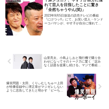
にけつッ！！
れて芸人を目指したことに驚き
「全然ちゃうやん(笑)」
2023年9月5日放送の読売テレビの番組
『にけつッ!!』にて、お笑い芸人・ケンド
ーコバヤシが、やす子が自分に憧れて芸
人を目指したことに驚いたと語ってい
た。ケンドーコバヤシ：やす子、ジュニ
アさんに憧れてこの世界入ったんです。
千原ジュニア：全然...
山里亮太、小島よしおと飛行機で隣り合
わせになってそのトーク力に驚く「淀み
なく話題を提案し続ける。マジで番組で
会いたかったのよ(笑)」
爆笑問題・太田、くりぃむしちゅー上田
が特番収録中に堺正章がマジギレしない
ように忠告してきたと明かす「ピーちゃ
ん、ちょっとヤバイよ…」