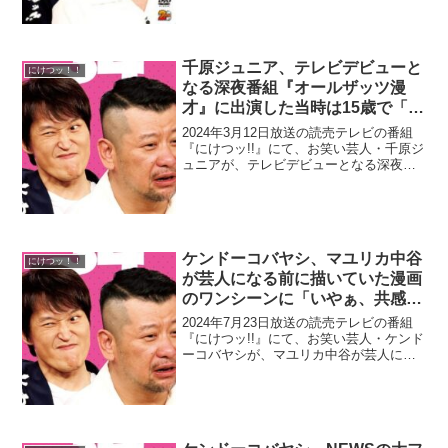
千原ジュニア、テレビデビューと
にけつッ！！
なる深夜番組『オールザッツ漫
才』に出演した当時は15歳で「ホ
ンマはそんな時間テレビ出た
2024年3月12日放送の読売テレビの番組
ら…」
『にけつッ!!』にて、お笑い芸人・千原ジ
ュニアが、テレビデビューとなる深夜番
組『オールザッツ漫才』に出演した当時
は15歳で「ホンマはそんな時間テレビ出
たら…」などと語っていた。千原ジュニ
ア：俺が吉本...
ケンドーコバヤシ、マユリカ中谷
にけつッ！！
が芸人になる前に描いていた漫画
のワンシーンに「いやぁ、共感性
羞恥にあふれる(笑)」
2024年7月23日放送の読売テレビの番組
『にけつッ!!』にて、お笑い芸人・ケンド
ーコバヤシが、マユリカ中谷が芸人にな
る前に描いていた漫画のワンシーンに
「いやぁ、共感性羞恥にあふれる(笑)」と
語っていた。ケンドーコバヤシ：漫画描
いてたんやろ...