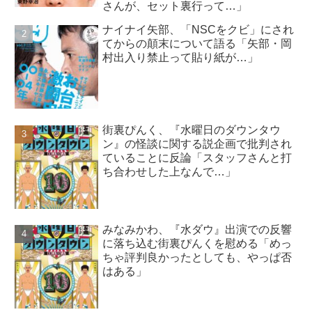
さんが、セット裏行って…」
ナイナイ矢部、「NSCをクビ」にされ
てからの顛末について語る「矢部・岡
村出入り禁止って貼り紙が…」
街裏ぴんく、『水曜日のダウンタウ
ン』の怪談に関する説企画で批判され
ていることに反論「スタッフさんと打
ち合わせした上なんで…」
みなみかわ、『水ダウ』出演での反響
に落ち込む街裏ぴんくを慰める「めっ
ちゃ評判良かったとしても、やっぱ否
はある」