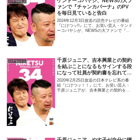
ケンドーコバヤシ、NEWSの大フ
にけつッ！！
ァンで『チャンカパーナ』のPV
を毎日見ていると告白
2024年12月3日放送の読売テレビの番組
『にけつッ!!』にて、お笑い芸人・ケンド
ーコバヤシが、NEWSの大ファンで『チ
ャンカパーナ』のPVを毎日見ていると告
白していた。ケンドーコバヤシ：まっす
ーは気づいてないと思いますけど。増田
貴久：はい...
千原ジュニア、吉本興業との契約
にけつッ！！
を結ぶことになるもサインする段
になって社員が契約書を忘れてき
たと明かす「もうウソやろ、吉本
2020年2月25日放送の日本テレビ系の番
(笑)」
組『にけつッ！！』にて、お笑い芸人・
千原ジュニアが、吉本興業との契約を結
ぶことになるも、サインする段になっ
て、社員が契約書を忘れてきたと明かし
ていた。千原ジュニア：俺、もう笑ろた
で、昨日。ケンドーコ...
千原ジュニア、やす子が自分に憧