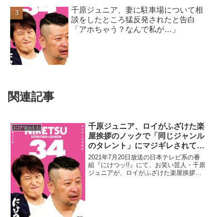
千原ジュニア、妻に駐車場について相
談をしたところ猛反発されたと告白
「アホちゃう？なんで私が…」
関連記事
千原ジュニア、ロイがふざけた楽
にけつッ！！
屋挨拶のノックで「同じジャンル
のタレント」にマジギレされて控
えめなノックになっていたと明か
2021年7月20日放送の日本テレビ系の番
す
組『にけつッ!!』にて、お笑い芸人・千原
ジュニアが、ロイがふざけた楽屋挨拶の
ノックで、「同じジャンルのタレント」
にマジギレされて控えめなノックになっ
ていたと明かしていた。千原ジュニア：
「ガンガガガン...