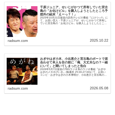
千原ジュニア、せいじがかつて所有していた宮古
島の「お化けビル」を購入しようとしたところ予
想外の結末「えーっ？！」
2025年10月21日放送の読売テレビの番組『にけつッ!!』に
て、お笑い芸人・千原ジュニアが、せいじがかつて所有し
ていた宮古島の「お化けビル」を購入しようとしたところ
予想外の結末が待ち受けていたと語っていた。千原ジュニ
ア：宮古島で建築工業を...
2025.10.22
radsum.com
おぎやはぎ小木、小出恵介と宮古島のボートで居
合わせて本人を目の前に「俺、大丈夫なの？一緒
にいて」と聞いてしまったと告白
2026年5月7日放送のTBSラジオ系のラジオ番組『おぎや
はぎのメガネびいき』(毎週木 25:00-27:00)にて、お笑い
コンビ・おぎやはぎの小木博明が、小出恵介と宮古島のボ
ートで居合わせて本人を目の前に「俺、大丈夫なの？一緒
にいて」と聞...
2026.05.08
radsum.com