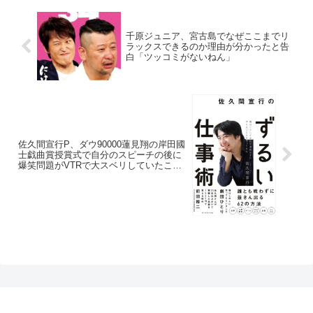
千原ジュニア、宮古島でなぜここまでリ
ラックスできるのか理由が分かったと告
白「ツッコミがないねん」
佐久間宣行P、ダウ90000蓮見翔の岸田國
士戯曲賞授賞式で自分のスピーチの後に
爆笑問題がVTRで大スベリしていたこと
に言及「爆笑問題、大好き(笑)」