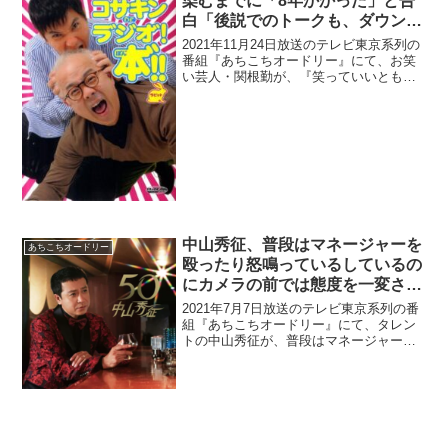
染むまでに「8年かかった」と告
白「後説でのトークも、ダウンタ
ウンへの黄色い声援でかき消さ
2021年11月24日放送のテレビ東京系列の
れ…」
番組『あちこちオードリー』にて、お笑
い芸人・関根勤が、『笑っていいとも』
に馴染むまでに「8年かかった」と告白し
ていた。関根勤：僕ね、『笑っていいと
も』ね、完全に馴染むまでに8年かかった
んです。若林...
中山秀征、普段はマネージャーを
あちこちオードリー
殴ったり怒鳴っているしているの
にカメラの前では態度を一変させ
る「アイドルや先輩をいっぱい見
2021年7月7日放送のテレビ東京系列の番
てる」と暴露
組『あちこちオードリー』にて、タレン
トの中山秀征が、普段はマネージャーを
殴ったり怒鳴っているしているのにカメ
ラの前では態度を一変させる「アイドル
や先輩をいっぱい見てる」と暴露してい
た。中山秀征：俺ら...