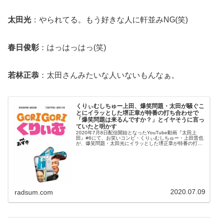
太田光
：やられてる。もう好きな人に軒並みNG(笑)
春日俊彰
：はっはっはっ(笑)
若林正恭
：太田さんみたいな人いないもんなぁ。
くりぃむしちゅー上田、爆笑問題・太田が騒ぐこ
とにイラッとした堺正章が特番の打ち合わせで
「爆笑問題は来るんですか？」とイヤそうに言っ
ていたと明かす
2020年7月8日配信開始となったYouTube動画『太田上
田』#6にて、お笑いコンビ・くりぃむしちゅー・上田晋也
が、爆笑問題・太田光にイラッとした堺正章が特番の打ち
合わせで、「爆笑問題は来るんですか？」とイヤそうに言
っていたと明かしていた...
2020.07.09
radsum.com