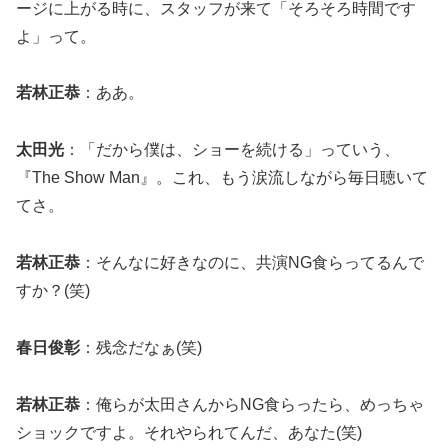
ージに上がる時に、スタッフが来て「そろそろ時間です
よ」って。
若林正恭
：ああ。
太田光
：「だから僕は、ショーを続ける」っていう、
『The Show Man』。これ、もう涙流しながら毎日聴いて
てさ。
若林正恭
：そんなに好きなのに、共演NG食らってるんで
すか？(笑)
春日俊彰
：残念だなぁ(笑)
若林正恭
：俺らが太田さんからNG食らったら、めっちゃ
ショックですよ。それやられてんだ、あなた(笑)