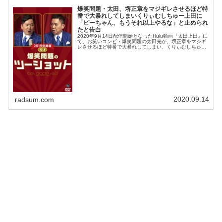
爆笑問題・太田、堺正章をマジギレさせるほど特
番で大暴れしてしまいくりぃむしちゅー上田に
「ピーちゃん、もうそれ以上やるな」と止められ
たと告白
2020年9月14日配信開始となったHulu動画『太田上田』に
て、お笑いコンビ・爆笑問題の太田光が、堺正章をマジギ
レさせるほど特番で大暴れしてしまい、くりぃむしちゅ
ー・上田晋也に「ピーちゃん、もうそれ以上やるな」と止
められたと告白していた。...
2020.09.14
radsum.com