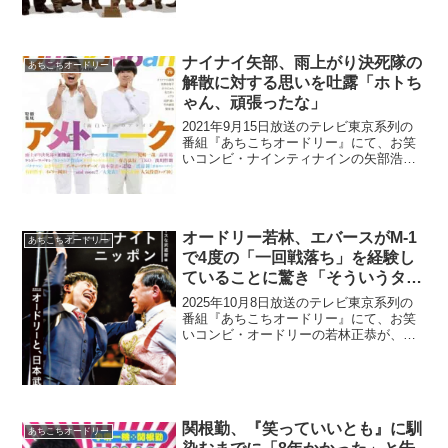
ュール、いける方ですか？中川家・剛：
無理ですね、我々は...
ナイナイ矢部、雨上がり決死隊の
あちこちオードリー
解散に対する思いを吐露「ホトち
ゃん、頑張ったな」
2021年9月15日放送のテレビ東京系列の
番組『あちこちオードリー』にて、お笑
いコンビ・ナインティナインの矢部浩之
が、雨上がり決死隊の解散に対する思い
を吐露していた。若林正恭：この番組は
なんで出てくださる感じに？マネージャ
ーさんからやっぱり...
オードリー若林、エバースがM-1
あちこちオードリー
で4度の「一回戦落ち」を経験し
ていることに驚き「そういうタイ
プに最近会わなくて…」
2025年10月8日放送のテレビ東京系列の
番組『あちこちオードリー』にて、お笑
いコンビ・オードリーの若林正恭が、エ
バースがM-1グランプリで4度の「一回戦
落ち」を経験していることに驚いてい
た。辻：最近、エバースと知り合ったん
ですよ。春日俊彰...
関根勤、『笑っていいとも』に馴
あちこちオードリー