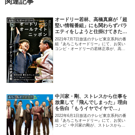
関連記事
オードリー若林、高橋真麻が「超
あちこちオードリー
堅い情報番組」にも関わらずバラ
エティをしようと仕掛けてきたと
明かす「アイコンタクトして、コ
2021年7月7日放送のテレビ東京系列の番
ップをスーッと…」
組『あちこちオードリー』にて、お笑い
コンビ・オードリーの若林正恭が、高橋
真麻が「超堅い情報番組」にも関わらず
バラエティをしようと仕掛けてきたと明
かしていた。若林正恭：時代で言うと…
俺、真麻にもちょっ...
中川家・剛、ストレスから仕事を
あちこちオードリー
放棄して「飛んでしまった」理由
を告白「もうイヤでイヤで…」
2022年6月1日放送のテレビ東京系列の番
組『あちこちオードリー』にて、お笑い
コンビ・中川家の剛が、ストレスから仕
事を放棄して「飛んでしまった」理由を
告白していた。若林正恭：ハードスケジ