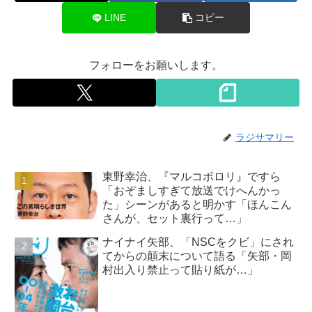
LINE
コピー
フォローをお願いします。
ラジサマリー
東野幸治、『マルコポロリ』ですら
「おぞましすぎて放送でけへんかっ
た」シーンがあると明かす「ほんこん
さんが、セット裏行って…」
ナイナイ矢部、「NSCをクビ」にされ
てからの顛末について語る「矢部・岡
村出入り禁止って貼り紙が…」