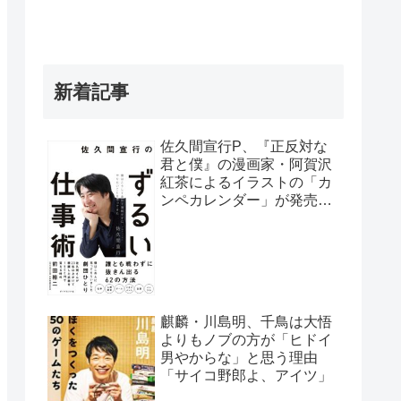
新着記事
佐久間宣行P、『正反対な
君と僕』の漫画家・阿賀沢
紅茶によるイラストの「カ
ンペカレンダー」が発売予
定だと明かす「異常な熱意
の社員が…」
麒麟・川島明、千鳥は大悟
よりもノブの方が「ヒドイ
男やからな」と思う理由
「サイコ野郎よ、アイツ」