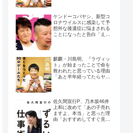
ケンドーコバヤシ、新型コ
ロナウイルスに感染して予
想外な後遺症に悩まされる
ことになったと告白「えげ
つない後遺症やねん、今
回」
麒麟・川島明、『ラヴィッ
ト』が始まったことで命を
救われたと思っている理由
「あと半年経ってたらヤバ
かった…」
佐久間宣行P、乃木坂46井
上和に改めて「あの子売れ
ますよ、本当」と思った理
由「おすすめしてすぐ見て
くれたの、井上さんだけで
すよ」