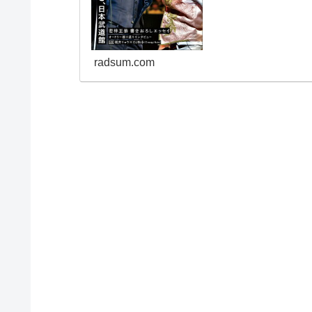
ち...
radsum.com