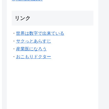
リンク
・
世界は数字で出来ている
・
サクっとあらすじ
・
産業医になろう
・
おこもりドクター