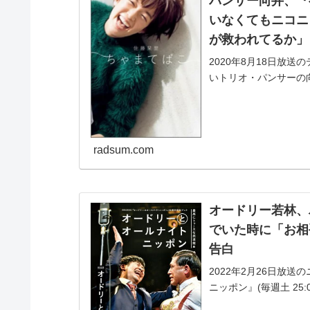
パンサー向井、『
いなくてもニコニ
が救われてるか」
2020年8月18日放
いトリオ・パンサーの
いなくてもニコニコし
と語っていた。若林...
radsum.com
オードリー若林、
でいた時に「お相
告白
2022年2月26日放
ニッポン』(毎週土 25
パンサー・向井慧から