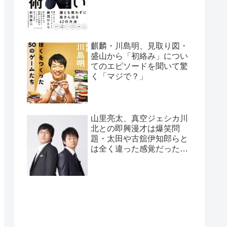
麒麟・川島明、見取り図・
盛山から「初絡み」につい
てのエピソードを聞いて驚
く「マジで？」
山里亮太、真空ジェシカ川
北との即興漫才は爆笑問
題・太田や古舘伊知郎らと
は全く違った感覚だったと
告白「全く違うバケモノ
が…」