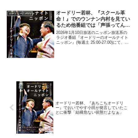
オードリー若林、『スクール革
オードリーのANN
命！』でのウンナン内村を見てい
るため他番組では「声張ってん
な、ウッチャン」と思うと告白
2026年1月10日放送のニッポン放送系の
ラジオ番組『オードリーのオールナイト
ニッポン』(毎週土 25:00-27:00)にて、お
笑いコンビ・オードリーの若林正恭が、
『スクール革命！』でのウンナン内村を
見ているため他番組では「声張ってん
な、...
オードリー若林、『あちこちオードリ
ー』でおいでやす小田が発言していたこ
とに衝撃「結構危ない状態だよなぁ」