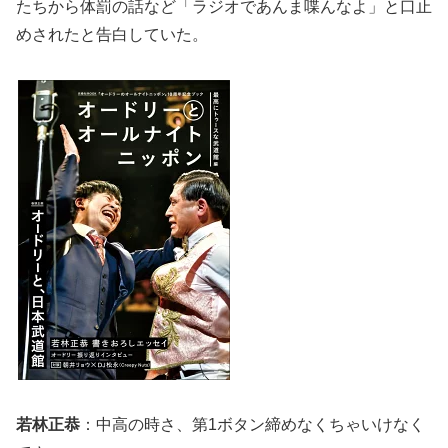
たちから体罰の話など「ラジオであんま喋んなよ」と口止
めされたと告白していた。
若林正恭
：中高の時さ、第1ボタン締めなくちゃいけなく