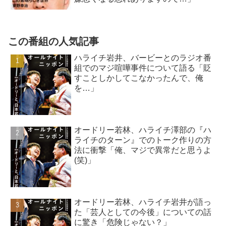
この番組の人気記事
ハライチ岩井、バービーとのラジオ番
組でのマジ喧嘩事件について語る「貶
すことしかしてこなかったんで、俺
を…」
オードリー若林、ハライチ澤部の『ハ
ライチのターン』でのトーク作りの方
法に衝撃「俺、マジで異常だと思うよ
(笑)」
オードリー若林、ハライチ岩井が語っ
た「芸人としての今後」についての話
に驚き「危険じゃない？」