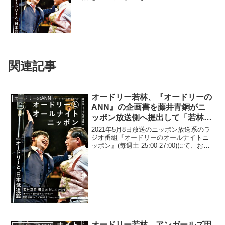
関連記事
オードリー若林、『オードリーの
オードリーのANN
ANN』の企画書を藤井青銅がニ
ッポン放送側へ提出して「若林君
も喋れるんです」とプレゼンした
2021年5月8日放送のニッポン放送系のラ
ら「いやいや(笑)」という反応だ
ジオ番組『オードリーのオールナイトニ
ッポン』(毎週土 25:00-27:00)にて、お笑
ったと明かす
いコンビ・オードリーの若林正恭が、同
番組のの企画書を藤井青銅がニッポン放
送側へ提出して、「若林君も喋れるんで
す...
オードリー若林、アンガールズ田