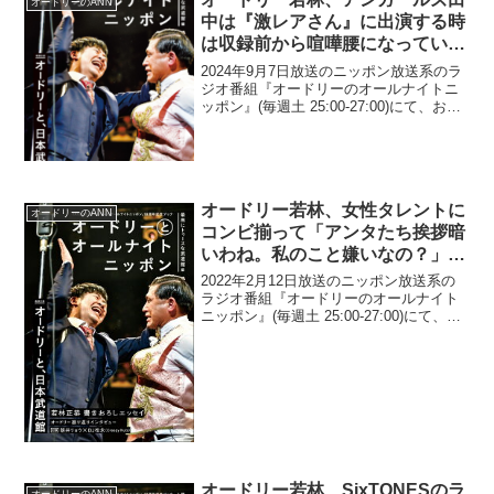
オードリーのANN
中は『激レアさん』に出演する時
は収録前から喧嘩腰になっている
と明かす「で、本番でまた同じこ
2024年9月7日放送のニッポン放送系のラ
とで喧嘩して(笑)」
ジオ番組『オードリーのオールナイトニ
ッポン』(毎週土 25:00-27:00)にて、お笑
いコンビ・オードリーの若林正恭が、ア
ンガールズ・田中卓志は『激レアさんを
連れてきた。』に出演する時は収録前か
ら...
オードリー若林、女性タレントに
オードリーのANN
コンビ揃って「アンタたち挨拶暗
いわね。私のこと嫌いなの？」と
マジギレされたことがあると告白
2022年2月12日放送のニッポン放送系の
「ドッキリかと…」
ラジオ番組『オードリーのオールナイト
ニッポン』(毎週土 25:00-27:00)にて、お
笑いコンビ・オードリーの若林正恭が、
女性タレントにコンビ揃って「アンタた
ち挨拶暗いわね。私のこと嫌いなの？」
と...
オードリー若林、SixTONESのラ
オードリーのANN