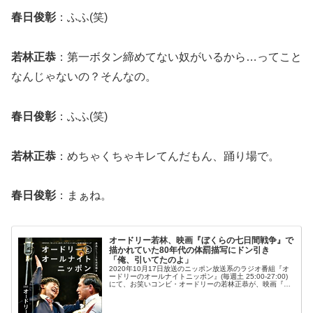
春日俊彰
：ふふ(笑)
若林正恭
：第一ボタン締めてない奴がいるから…ってこと
なんじゃないの？そんなの。
春日俊彰
：ふふ(笑)
若林正恭
：めちゃくちゃキレてんだもん、踊り場で。
春日俊彰
：まぁね。
オードリー若林、映画『ぼくらの七日間戦争』で
描かれていた80年代の体罰描写にドン引き
「俺、引いてたのよ」
2020年10月17日放送のニッポン放送系のラジオ番組『オ
ードリーのオールナイトニッポン』(毎週土 25:00-27:00)
にて、お笑いコンビ・オードリーの若林正恭が、映画『ぼ
くらの七日間戦争』で描かれていた80年代の体罰描写にド
ン引きして...