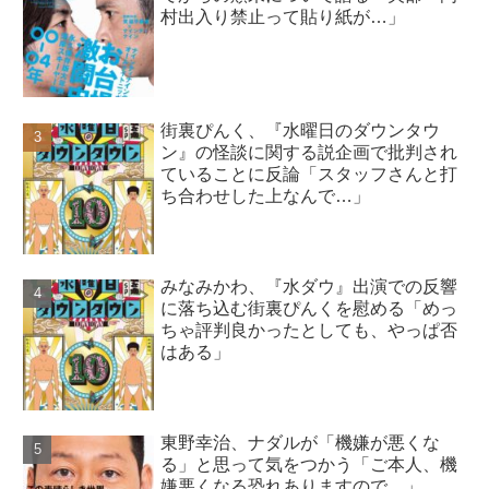
村出入り禁止って貼り紙が…」
街裏ぴんく、『水曜日のダウンタウ
ン』の怪談に関する説企画で批判され
ていることに反論「スタッフさんと打
ち合わせした上なんで…」
みなみかわ、『水ダウ』出演での反響
に落ち込む街裏ぴんくを慰める「めっ
ちゃ評判良かったとしても、やっぱ否
はある」
東野幸治、ナダルが「機嫌が悪くな
る」と思って気をつかう「ご本人、機
嫌悪くなる恐れありますので…」