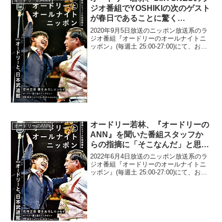
ジオ番組でYOSHIKIの次のゲスト
が春日であることに驚く
「YOSHIKIさんがゲストで、その
2020年9月5日放送のニッポン放送系のラ
次が春日なの？」
ジオ番組『オードリーのオールナイトニ
ッポン』(毎週土 25:00-27:00)にて、お笑
いコンビ・オードリーの若林正恭が、
SixTONESのラジオ番組でYOSHIKIの次
のゲストが春日であることに驚...
オードリー若林、『オードリーの
オードリーのANN
ANN』を聞いた番組スタッフか
らの指摘に「そこなんだ」と思っ
たと告白
2022年6月4日放送のニッポン放送系のラ
ジオ番組『オードリーのオールナイトニ
ッポン』(毎週土 25:00-27:00)にて、お笑
いコンビ・オードリーの若林正恭が、
『オードリーのオールナイトニッポン』
を聞いた番組スタッフからの指摘に「そ
こな...