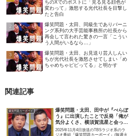
ちのXでのポストに「見る見る顔色が
変わって」激怒する光代社長を目撃し
たと告白
爆笑問題・太田、同級生でありバーニ
ング系列の大手芸能事務所の社長から
再会して言われた驚きの一言「こうい
う人間がいるなら…」
爆笑問題・太田、お見送り芸人しんい
ちが光代社長を激怒させてしまい「め
ちゃめちゃビビってる」と明かす
関連記事
爆笑問題・太田、田中が『べらぼ
爆笑問題カーボーイ
う』に出演したことで反発「俺が
気分よくさ、横須賀流星と会っ
て…」
2025年11月4日放送のTBSラジオ系のラ
ジオ番組『爆笑問題カーボーイ』(毎週火