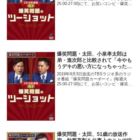
25:00-27:00)にて、お笑いコンビ・爆笑問
題の太田光が、石原良純が「ヒルズ族は
庶民を見下ろしてやがる」と言ってい
て、当時は石原慎太郎が都知事だった
た...
爆笑問題・太田、小泉孝太郎は
爆笑問題カーボーイ
弟・進次郎と比較されて「今やも
うデキの悪い方になっちゃった」
と発言
2019年9月3日放送のTBSラジオ系のラジ
オ番組『爆笑問題カーボーイ』(毎週火
25:00-27:00)にて、お笑いコンビ・爆笑問
題の太田光が、小泉孝太郎は弟・進次郎
と比較されて「今やもうデキの悪い方に
なっちゃった」と発言していた。太田
光...
爆笑問題・太田、51歳の放送作
爆笑問題カーボーイ