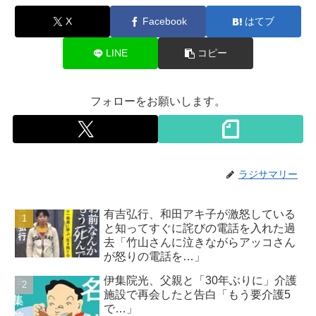
X
Facebook
はてブ
LINE
コピー
フォローをお願いします。
ラジサマリー
有吉弘行、和田アキ子が激怒している
と知ってすぐに詫びの電話を入れた過
去「竹山さんに泣きながらアッコさん
が怒りの電話を…」
伊集院光、父親と「30年ぶりに」介護
施設で再会したと告白「もう要介護5
で…」