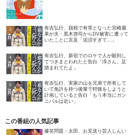
有吉弘行、脱税で有罪となった宮崎麗
果が夫・黒木啓司からDV被害に遭って
いたことに言及「泥沼すぎて…」
有吉弘行、新宿でのロケで人が殺到し
てつきまとわれたと告白「淳さん、足
踏まれてたよ」
有吉弘行、実家の山を兄弟で所有して
いて免許を持つ後輩で狩猟をしようと
計画していると告白「もう本当にガン
ニバルは近い」
この番組の人気記事
爆笑問題・太田、お見送り芸人しんい