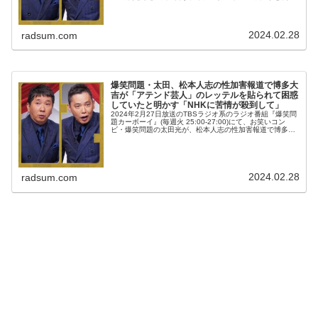
をすることになり「松本人志・プラスマイナス岩橋・フジ
モン・吉本鎖...
2024.02.28
radsum.com
爆笑問題・太田、松本人志の性加害報道で博多大
吉が「アテンド芸人」のレッテルを貼られて困惑
していたと明かす「NHKに苦情が殺到して」
2024年2月27日放送のTBSラジオ系のラジオ番組『爆笑問
題カーボーイ』(毎週火 25:00-27:00)にて、お笑いコン
ビ・爆笑問題の太田光が、松本人志の性加害報道で博多大
吉が「アテンド芸人」のレッテルを貼られて困惑していた
と明かしてい...
2024.02.28
radsum.com