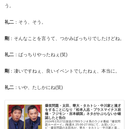
う。
礼二
：そう、そう。
剛
：そんなことを言うて、つかみばっちりでしたけどね。
礼二
：ばっちりやったねぇ(笑)
剛
：凄いですねぇ、良いイベントでしたねぇ、本当に。
礼二
：いや、たしかにね(笑)
爆笑問題・太田、華大・タカトシ・中川家と漫才
をすることになり「松本人志・プラスマイナス岩
橋・フジモン・吉本鎖国」ネタがかぶらないか確
認したと告白
2024年2月27日放送のTBSラジオ系のラジオ番組『爆笑問
題カーボーイ』(毎週火 25:00-27:00)にて、お笑いコン
ビ・爆笑問題の太田光が、華大・タカトシ・中川家と漫才