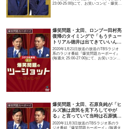
23:00-25:00)にて、お笑いコンビ・爆笑問
題の太田光が、相方・田中裕二が『べら
ぼう』に出演したことで反発していた。
田中裕二：どうも皆さんこんばんは、...
爆笑問題・太田、ロンブー田村亮
爆笑問題カーボーイ
復帰のタイミングで「もうチュー
トリアル徳井は出てきていいんじ
ゃねぇか」と発言「バカだっただ
2020年1月21日放送の放送のTBSラジオ
けじゃんよ」
系のラジオ番組『爆笑問題カーボーイ』
(毎週火 25:00-27:00)にて、お笑いコン
ビ・爆笑問題の太田光が、ロンドンブー
ツ1号2号・田村亮が復帰したタイミング
で、「もうチュートリアル徳井は出て
き...
爆笑問題・太田、石原良純が「ヒ
爆笑問題カーボーイ
ルズ族は庶民を見下ろしてやが
る」と言っていて当時は石原慎太
郎が都知事だったため「それ親父
2020年11月3日放送のTBSラジオ系のラ
に言えよ」とツッコんだと明かす
ジオ番組『爆笑問題カーボーイ』(毎週火