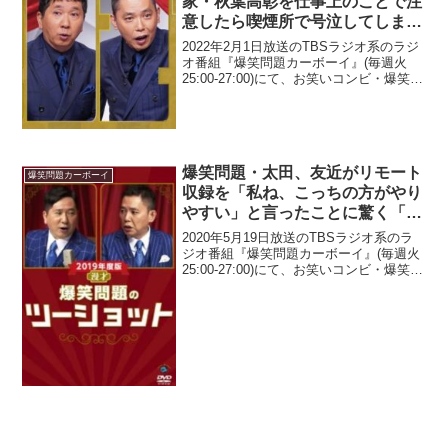
家・秋葉高彰を仕事上のことで注
意したら喫煙所で号泣してしまっ
てドン引き「俺だってね、もう51
2022年2月1日放送のTBSラジオ系のラジ
ですよ…」
オ番組『爆笑問題カーボーイ』(毎週火
25:00-27:00)にて、お笑いコンビ・爆笑問
題の太田光が、51歳の放送作家・秋葉高
彰を仕事上のことで注意したら喫煙所で
号泣してしまってドン引きしたと語っ...
爆笑問題・太田、友近がリモート
爆笑問題カーボーイ
収録を「私ね、こっちの方がやり
やすい」と言ったことに驚く「友
近のはさ、もう完成された一人の
2020年5月19日放送のTBSラジオ系のラ
芸だから」
ジオ番組『爆笑問題カーボーイ』(毎週火
25:00-27:00)にて、お笑いコンビ・爆笑問
題の太田光が、友近がリモート収録を
「私ね、こっちの方がやりやすい」と言
ったことに驚いていた。太田光：(爆報...