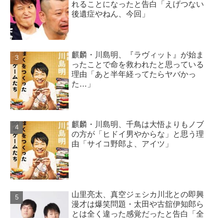
れることになったと告白「えげつない
後遺症やねん、今回」
麒麟・川島明、『ラヴィット』が始ま
ったことで命を救われたと思っている
理由「あと半年経ってたらヤバかっ
た…」
麒麟・川島明、千鳥は大悟よりもノブ
の方が「ヒドイ男やからな」と思う理
由「サイコ野郎よ、アイツ」
山里亮太、真空ジェシカ川北との即興
漫才は爆笑問題・太田や古舘伊知郎ら
とは全く違った感覚だったと告白「全