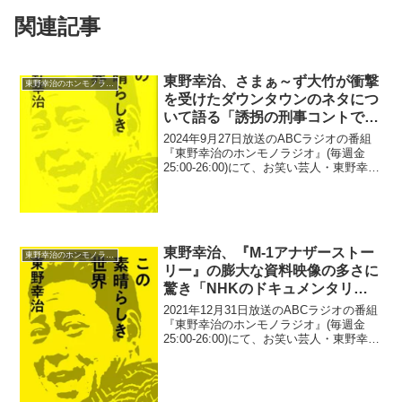
関連記事
東野幸治、さまぁ～ず大竹が衝撃
東野幸治のホンモノラジオ
を受けたダウンタウンのネタにつ
いて語る「誘拐の刑事コントです
ね」
2024年9月27日放送のABCラジオの番組
『東野幸治のホンモノラジオ』(毎週金
25:00-26:00)にて、お笑い芸人・東野幸治
が、さまぁ～ず・大竹一樹が衝撃を受け
たダウンタウンのネタについて語ってい
た。リスナーメール：YouTubeさま...
東野幸治、『M-1アナザーストー
東野幸治のホンモノラジオ
リー』の膨大な資料映像の多さに
驚き「NHKのドキュメンタリー
見るような厚み」
2021年12月31日放送のABCラジオの番組
『東野幸治のホンモノラジオ』(毎週金
25:00-26:00)にて、お笑い芸人・東野幸治
が、『M-1アナザーストーリー』の膨大な
資料映像の多さに驚いたと語っていた。
東野幸治：M-1アナザーストーリ...