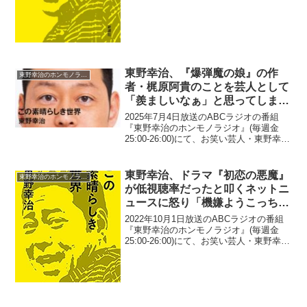
東野幸治、『爆弾魔の娘』の作
東野幸治のホンモノラジオ
者・梶原阿貴のことを芸人として
「羨ましいなぁ」と思ってしまっ
た理由
2025年7月4日放送のABCラジオの番組
『東野幸治のホンモノラジオ』(毎週金
25:00-26:00)にて、お笑い芸人・東野幸治
が、『爆弾魔の娘』の作者・梶原阿貴の
ことを芸人として「羨ましいなぁ」と思
ってしまった理由について語っていた。
東野幸治、ドラマ『初恋の悪魔』
東野幸治のホンモノラジオ
リス...
が低視聴率だったと叩くネットニ
ュースに怒り「機嫌ようこっちは
見てんのに」
2022年10月1日放送のABCラジオの番組
『東野幸治のホンモノラジオ』(毎週金
25:00-26:00)にて、お笑い芸人・東野幸治
が、ドラマ『初恋の悪魔』が低視聴率だ
ったと叩くネットニュースに怒りを感じ
たと語っていた。リスナーメール(RN：...