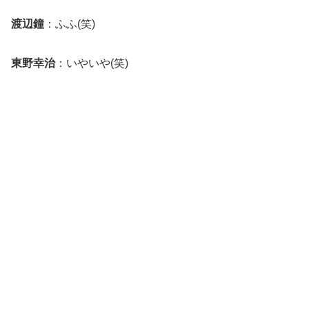
渡辺鐘
：ふふ(笑)
東野幸治
：いやいや(笑)