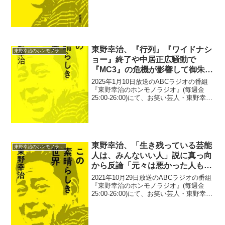
東野幸治、『行列』『ワイドナシ
東野幸治のホンモノラジオ
ョー』終了や中居正広騒動で
『MC3』の危機が影響して御朱印
集めをしているわけではないと否
2025年1月10日放送のABCラジオの番組
定「最近良いことないからじ
『東野幸治のホンモノラジオ』(毎週金
25:00-26:00)にて、お笑い芸人・東野幸治
ゃ…」
が、『行列』『ワイドナショー』終了や
中居正広騒動で『MC3』の危機が影響し
て御朱印集めをしているわけではない
と...
東野幸治、「生き残っている芸能
東野幸治のホンモノラジオ
人は、みんないい人」説に真っ向
から反論「元々は悪かった人も、
売れて余裕ができていい人にな
2021年10月29日放送のABCラジオの番組
る」
『東野幸治のホンモノラジオ』(毎週金
25:00-26:00)にて、お笑い芸人・東野幸治
が、「生き残っている芸能人は、みんな
いい人」説に真っ向から反論していた。
リスナーメール：20年以上前のトーク...