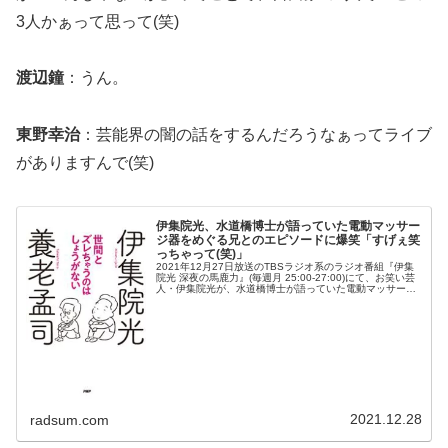
3人かぁって思って(笑)
渡辺鐘
：うん。
東野幸治
：芸能界の闇の話をするんだろうなぁってライブ
がありますんで(笑)
伊集院光、水道橋博士が語っていた電動マッサー
ジ器をめぐる兄とのエピソードに爆笑「すげぇ笑
っちゃって(笑)」
2021年12月27日放送のTBSラジオ系のラジオ番組『伊集
院光 深夜の馬鹿力』(毎週月 25:00-27:00)にて、お笑い芸
人・伊集院光が、水道橋博士が語っていた電動マッサージ
器をめぐる兄とのエピソードに爆笑してしまったと語って
いた。伊...
2021.12.28
radsum.com