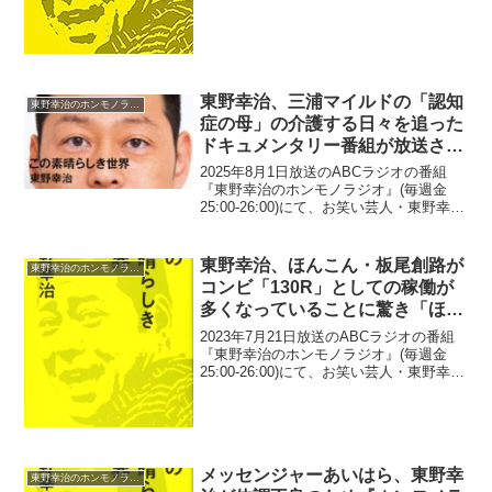
が、番組での自分の発言をネットニュー
ス化することで一つだけ要望があると語
っていた。東野幸治：ウエンツ君も言っ
て...
東野幸治、三浦マイルドの「認知
東野幸治のホンモノラジオ
症の母」の介護する日々を追った
ドキュメンタリー番組が放送され
ることで「皆さんどうか応援して
2025年8月1日放送のABCラジオの番組
ほしいと思います」
『東野幸治のホンモノラジオ』(毎週金
25:00-26:00)にて、お笑い芸人・東野幸治
が、三浦マイルドの「認知症の母」の介
護する日々を追ったドキュメンタリー番
組が放送されることで「皆さんどうか応
東野幸治、ほんこん・板尾創路が
東野幸治のホンモノラジオ
援し...
コンビ「130R」としての稼働が
多くなっていることに驚き「ほん
こんさん、なんか嬉しそうにやっ
2023年7月21日放送のABCラジオの番組
てはるな」
『東野幸治のホンモノラジオ』(毎週金
25:00-26:00)にて、お笑い芸人・東野幸治
が、ほんこん・板尾創路がコンビ
「130R」としての稼働が多くなっている
ことに驚いたと語っていた。リスナーメ
ール...
メッセンジャーあいはら、東野幸
東野幸治のホンモノラジオ