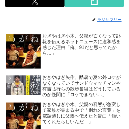
ラジサマリー
おぎやはぎ小木、父親が亡くなって訃
報を伝えるネットニュースに違和感を
感じた理由「俺、91だと思ってたか
ら…」
おぎやはぎ矢作、酷暑で夏の外ロケが
なくなっていてサンドウィッチマンや
有吉弘行らの散歩番組はどうしている
のか疑問に「ロケできない…」
おぎやはぎ小木、父親の容態が急変し
て家族が集まる中で「別れの言葉」を
電話越しに父親へ伝えたと告白「頷い
てくれたらしいんだ…」