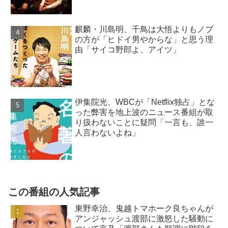
麒麟・川島明、千鳥は大悟よりもノブ
の方が「ヒドイ男やからな」と思う理
由「サイコ野郎よ、アイツ」
伊集院光、WBCが「Netflix独占」とな
った弊害を地上波のニュース番組が取
り扱わないことに疑問「一言も、誰一
人言わないよね」
この番組の人気記事
東野幸治、鬼越トマホーク良ちゃんが
アンジャッシュ渡部に激怒した騒動に