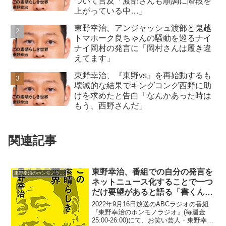
ついて言及「渡部さんも順調に階段を
上がっている中…」
東野幸治、アンジャッシュ渡部と鬼越
トマホーク良ちゃんの騒動を巡るナイ
ナイ岡村の発言に「岡村さんは履き違
えてます」
東野幸治、『東野vs』を再始動するも
壊滅的な結果でキングコング西野に助
けを求めたと告白「なんかあった時は
もう、西野さんだ」
関連記事
東野幸治、番組での自分の発言を
東野幸治のホンモノラジオ
ネットニュース化することで一つ
だけ要望があると語る「書くんや
ったら…」
2022年9月16日放送のABCラジオの番組
『東野幸治のホンモノラジオ』(毎週金
25:00-26:00)にて、お笑い芸人・東野幸治