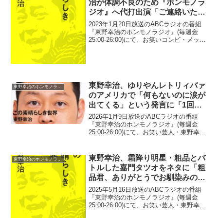
治が体調不良のため『ホンモノラ
ジオ』へ代打出演「ご連絡いただ
きまして、震え上がりましたけど
2023年1月20日放送のABCラジオの番組
ね」
『東野幸治のホンモノラジオ』(毎週金
25:00-26:00)にて、お笑いコンビ・メッセ
ンジャーのあいはらが、東野幸治が体調
不良のため『ホンモノラジオ』へ代打出
演していた。あいはら：今夜は東野さん
が...
東野幸治、ゆりやんレトリィバァ
東野幸治のホンモノラジオ
のアメリカで「何もないのに涙が
出てくる」という発言に「1回目
のなかやまきんに君の筋肉留学と
2026年1月9日放送のABCラジオの番組
一緒やな」
『東野幸治のホンモノラジオ』(毎週金
25:00-26:00)にて、お笑い芸人・東野幸治
が、ゆりやんレトリィバァのアメリカで
「何もないのに涙が出てくる」という発
言に「1回目のなかやまきんに君の筋肉留
東野幸治、霜降り明星・粗品とバ
東野幸治のホンモノラジオ
学...
トルした嘉門タツオをネタに「粗
品君、ありがとうでお馴染みの嘉
門タツオさん(笑)」
2025年5月16日放送のABCラジオの番組
『東野幸治のホンモノラジオ』(毎週金
25:00-26:00)にて、お笑い芸人・東野幸治
が、霜降り明星・粗品とバトルした嘉門