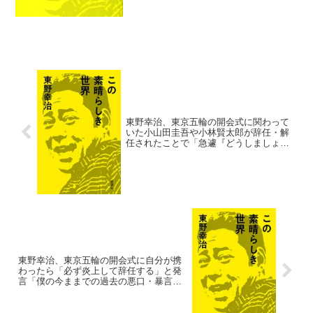
タツオをネタにしていた。東野幸治：
俺、1967年生まれですから。68年生ま...
東野幸治、東京五輪の開会式に関わって
いた小山田圭吾や小林賢太郎が辞任・解
任されたことで「急遽『どうしましょ？
東野さん』と言われた時のために考えて
きました(笑)」
東野幸治、東京五輪の開会式に自分が携
わったら「必ず炎上して辞任する」と発
言「僕の今ままでの過去の悪口・暴言を
見てたら絶対無理でした(笑)」