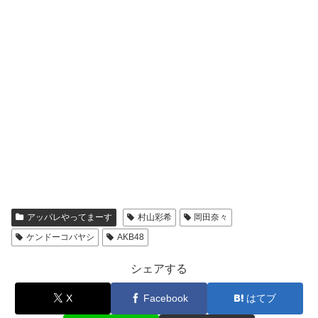
アッパレやってまーす
村山彩希
岡田奈々
ケンドーコバヤシ
AKB48
シェアする
X
Facebook
はてブ