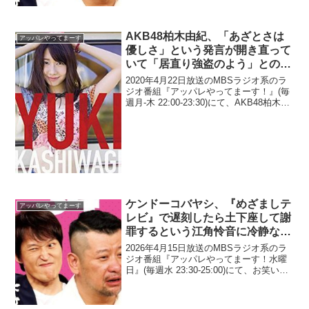
未だにイジりたくなってしまうと告白...
AKB48柏木由紀、「あざとさは
アッパレやってまーす
優しさ」という発言が開き直って
いて「居直り強盗のよう」との指
摘に反論「私は居直り強盗じゃな
2020年4月22日放送のMBSラジオ系のラ
い(笑)」
ジオ番組『アッパレやってまーす！』(毎
週月-木 22:00-23:30)にて、AKB48柏木由
紀が、「あざとさは優しさ」という発言
が開き直っていて「居直り強盗のよう」
との指摘に反論していた。リスナ...
ケンドーコバヤシ、『めざましテ
アッパレやってまーす
レビ』で遅刻したら土下座して謝
罪するという江角怜音に冷静なツ
ッコミ「土下座とか、今フジテレ
2026年4月15日放送のMBSラジオ系のラ
ビ困ると思う(笑)」
ジオ番組『アッパレやってまーす！水曜
日』(毎週水 23:30-25:00)にて、お笑い芸
人・ケンドーコバヤシが、『めざましテ
レビ』で遅刻したら土下座して謝罪する
という江角怜音に冷静なツッコミを入