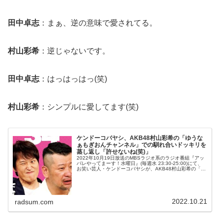
田中卓志
：まぁ、逆の意味で愛されてる。
村山彩希
：逆じゃないです。
田中卓志
：はっはっはっ(笑)
村山彩希
：シンプルに愛してます(笑)
ケンドーコバヤシ、AKB48村山彩希の「ゆうな
ぁもぎおんチャンネル」での馴れ合いドッキリを
蒸し返し「許せないね(笑)」
2022年10月19日放送のMBSラジオ系のラジオ番組『アッ
パレやってまーす！水曜日』(毎週水 23:30-25:00)にて、
お笑い芸人・ケンドーコバヤシが、AKB48村山彩希の「ゆ
うなぁもぎおんチャンネル」での馴れ合いドッキリを蒸し
返し「...
2022.10.21
radsum.com