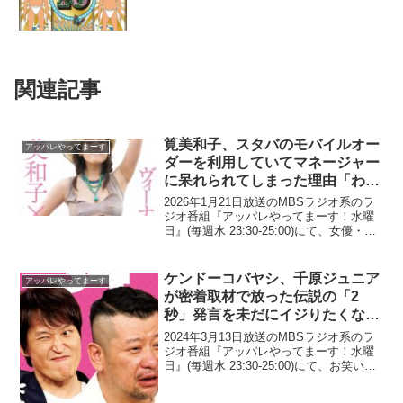
関連記事
筧美和子、スタバのモバイルオー
アッパレやってまーす
ダーを利用していてマネージャー
に呆れられてしまった理由「わざ
わざ並んで…」
2026年1月21日放送のMBSラジオ系のラ
ジオ番組『アッパレやってまーす！水曜
日』(毎週水 23:30-25:00)にて、女優・筧
美和子が、スタバのモバイルオーダーを
利用していてマネージャーに呆れられて
しまった理由について語っていた。筧
ケンドーコバヤシ、千原ジュニア
アッパレやってまーす
美...
が密着取材で放った伝説の「2
秒」発言を未だにイジりたくなっ
てしまうと告白「ダサッ(笑)」
2024年3月13日放送のMBSラジオ系のラ
ジオ番組『アッパレやってまーす！水曜
日』(毎週水 23:30-25:00)にて、お笑い芸
人・ケンドーコバヤシが、千原ジュニア
が密着取材で放った伝説の「2秒」発言を