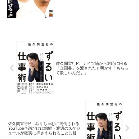
佐久間宣行P、ナイツ塙から対応に困る
「企画書」を渡されたと明かす「もらっ
て欲しいんだよ」
佐久間宣行P、みりちゃむに罵倒される
YouTube企画だけは錦鯉・渡辺のスケジ
ュールが確実に押さえられることに疑問
「とんでもないスケジュールの中で…」