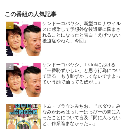
この番組の人気記事
ケンドーコバヤシ、新型コロナウイル
スに感染して予想外な後遺症に悩まさ
れることになったと告白「えげつない
後遺症やねん、今回」
ケンドーコバヤシ、TikTokにおける
「一番恥ずかしい」と思う行為につい
て語る「もう恥ずかしくないですよっ
ていう顔で踊ってる奴が…」
トム・ブラウンみちお、『水ダウ』み
なみかわvsはっしーはっぴーの間に入
ったことについて言及「間に入らない
と、作業進まなかった…」