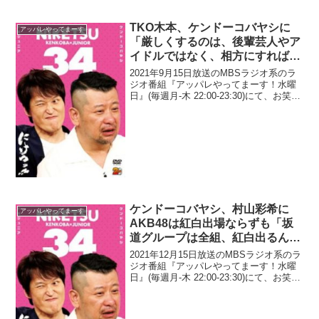
れ...
TKO木本、ケンドーコバヤシに
アッパレやってまーす
「厳しくするのは、後輩芸人やア
イドルではなく、相方にすればよ
かった」と言われて「それは返す
2021年9月15日放送のMBSラジオ系のラ
言葉ないです」
ジオ番組『アッパレやってまーす！水曜
日』(毎週月-木 22:00-23:30)にて、お笑い
コンビ・TKOの木本武宏が、ケンドーコ
バヤシに「厳しくするのは、後輩芸人や
アイドルではなく、相方にすればよ...
ケンドーコバヤシ、村山彩希に
アッパレやってまーす
AKB48は紅白出場ならずも「坂
道グループは全組、紅白出るんで
したっけ？」と発言
2021年12月15日放送のMBSラジオ系のラ
ジオ番組『アッパレやってまーす！水曜
日』(毎週月-木 22:00-23:30)にて、お笑い
芸人・ケンドーコバヤシが、村山彩希に
AKB48は紅白出場ならずも「坂道グルー
プは全組、紅白出るんでしたっ...