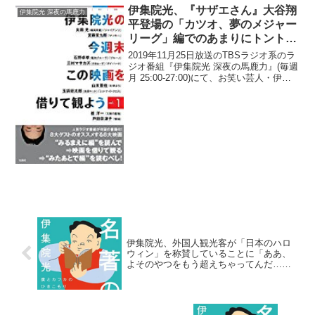
伊集院光、『サザエさん』大谷翔
伊集院光 深夜の馬鹿力
平登場の「カツオ、夢のメジャー
リーグ」編でのあまりにトントン
拍子な展開に「カツオ君、序盤に
2019年11月25日放送のTBSラジオ系のラ
事故で…」
ジオ番組『伊集院光 深夜の馬鹿力』(毎週
月 25:00-27:00)にて、お笑い芸人・伊集
院光が、『サザエさん』へ大谷翔平が登
場した「カツオ、夢のメジャーリーグ」
編でのあまりにトントン拍子な展開...
伊集院光、外国人観光客が「日本のハロ
ウィン」を称賛していることに「ああ、
よそのやつをもう超えちゃってんだ…」
と思うと告白