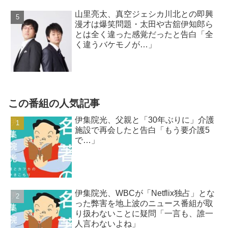
山里亮太、真空ジェシカ川北との即興
漫才は爆笑問題・太田や古舘伊知郎ら
とは全く違った感覚だったと告白「全
く違うバケモノが…」
この番組の人気記事
伊集院光、父親と「30年ぶりに」介護
施設で再会したと告白「もう要介護5
で…」
伊集院光、WBCが「Netflix独占」とな
った弊害を地上波のニュース番組が取
り扱わないことに疑問「一言も、誰一
人言わないよね」