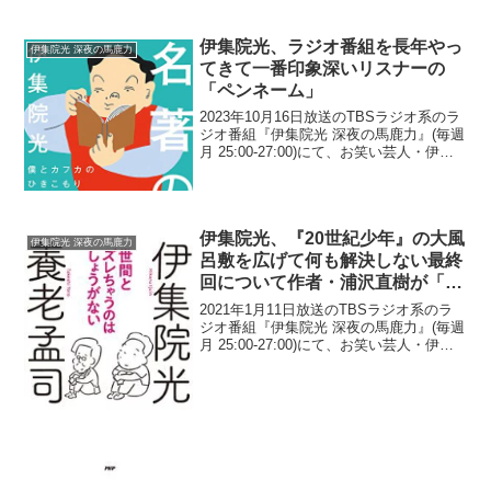
ることに驚いたと語っていた...
伊集院光、ラジオ番組を長年やっ
伊集院光 深夜の馬鹿力
てきて一番印象深いリスナーの
「ペンネーム」
2023年10月16日放送のTBSラジオ系のラ
ジオ番組『伊集院光 深夜の馬鹿力』(毎週
月 25:00-27:00)にて、お笑い芸人・伊集
院光が、ラジオ番組を長年やってきて一
番印象深いリスナーの「ペンネーム」に
ついて語っていた。リスナーメール...
伊集院光、『20世紀少年』の大風
伊集院光 深夜の馬鹿力
呂敷を広げて何も解決しない最終
回について作者・浦沢直樹が「そ
うかもしれないけど、楽しんでた
2021年1月11日放送のTBSラジオ系のラ
じゃん」と開き直り発言をしてい
ジオ番組『伊集院光 深夜の馬鹿力』(毎週
月 25:00-27:00)にて、お笑い芸人・伊集
たと明かす
院光が、『20世紀少年』の大風呂敷を広
げて何も解決しない最終回について作
者・浦沢直樹が「そうかもしれないけ...