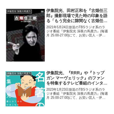
伊集院光、田村正和を『古畑任三
伊集院光 深夜の馬鹿力
郎』撮影現場で見た時の印象を語
る「もう完全に隙間なく古畑任三
郎であり、田村正和のまま入って
2021年5月24日放送のTBSラジオ系のラ
きて」
ジオ番組『伊集院光 深夜の馬鹿力』(毎週
月 25:00-27:00)にて、お笑い芸人・伊集
院光が、田村正和を『古畑任三郎』撮影
現場で見た時の印象を語っていた。伊集
院光：突然の訃報、田村正和さん亡く...
伊集院光、『RRR』や『トップ
伊集院光 深夜の馬鹿力
ガン マーヴェリック』のファン
を特集するテレビ番組のインタビ
ューに疑問「いっぱい見た人を代
2023年1月23日放送のTBSラジオ系のラ
表として…」
ジオ番組『伊集院光 深夜の馬鹿力』(毎週
月 25:00-27:00)にて、お笑い芸人・伊集
院光が、『RRR』や『トップガン マーヴ
ェリック』のファンを特集するテレビ番
組のインタビューに疑問を呈して...