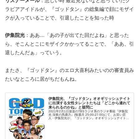
リスナーメール
：悲しい時 最近見ないなと思っていたグ
ラビアアイドルが、『ゴッドタン』の総集編で顔にモザイ
クが入っていることで、引退したことを知った時
伊集院光
：ああ…「あの子が出てた回だよね」と思った
ら、そこんとこにモザイクかかってることで、「ああ、引
退したんだぁ」っていう。
またさ、『ゴッドタン』のエロ大喜利みたいのの審査員み
たいなところに居がちだもんね。
伊集院光、『ゴッドタン』オオギリッシュナイト
に出演する女性タレントたちは「どこから連れて
来られるのかね」と疑問に
2021年2月1日放送のTBSラジオ系のラジオ番組『伊集院
光 深夜の馬鹿力』(毎週月 25:00-27:00)にて、お笑い芸
人・伊集院光が、『ゴッドタン』オオギリッシュナイトに
出演する女性タレントたちは「どこから連れて来られるの
かね」という...