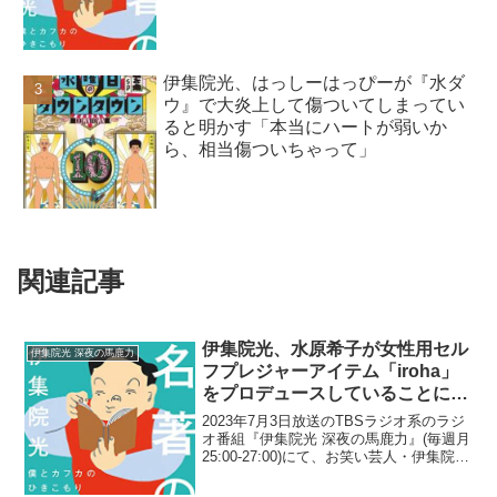
伊集院光、はっしーはっぴーが『水ダ
ウ』で大炎上して傷ついてしまってい
ると明かす「本当にハートが弱いか
ら、相当傷ついちゃって」
関連記事
伊集院光、水原希子が女性用セル
伊集院光 深夜の馬鹿力
フプレジャーアイテム「iroha」
をプロデュースしていることに驚
き「皆さんの心が踊るような話題
2023年7月3日放送のTBSラジオ系のラジ
(笑)」
オ番組『伊集院光 深夜の馬鹿力』(毎週月
25:00-27:00)にて、お笑い芸人・伊集院光
が、水原希子が女性用セルフプレジャー
アイテム「iroha」をプロデュースしてい