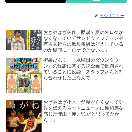
ラジサマリー
おぎやはぎ矢作、酷暑で夏の外ロケが
なくなっていてサンドウィッチマンや
有吉弘行らの散歩番組はどうしている
のか疑問に「ロケできない…」
街裏ぴんく、『水曜日のダウンタウ
ン』の怪談に関する説企画で批判され
ていることに反論「スタッフさんと打
ち合わせした上なんで…」
おぎやはぎ小木、父親が亡くなって訃
報を伝えるネットニュースに違和感を
感じた理由「俺、91だと思ってたか
ら…」