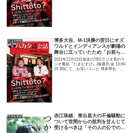
江珠緒のアドバイス通りの誕生日プレゼ
ントを贈ったら意外な結果にな...
博多大吉、M-1決勝の翌日にオズ
たまむすび
ワルドとインディアンスが劇場の
舞台に立っていたため「お前ら優
勝してたらどうなってたの？」と
2021年12月22日放送のTBSラジオ系のラ
言ったと明かす
ジオ番組『たまむすび』(毎週月-金 13:00-
15:30)にて、お笑いコンビ 博多華丸・大
吉の博多大吉が、M-1グランプリ2021決
勝の翌日にオズワルドとインディアンス
が劇場の舞台に立っていた...
赤江珠緒、東出昌大の不倫騒動に
たまむすび
ついて世間からの批判を甘んじて
受けるべきは「その人の公での仕