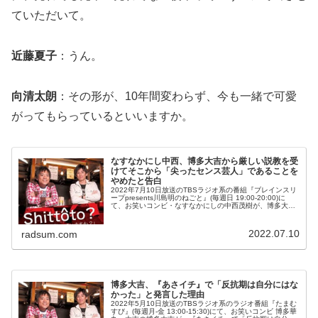
ていただいて。
近藤夏子
：うん。
向清太朗
：その形が、10年間変わらず、今も一緒で可愛
がってもらっているといいますか。
なすなかにし中西、博多大吉から厳しい説教を受
けてそこから「尖ったセンス芸人」であることを
やめたと告白
2022年7月10日放送のTBSラジオ系の番組『ブレインスリ
ープpresents川島明のねごと』(毎週日 19:00-20:00)に
て、お笑いコンビ・なすなかにしの中西茂樹が、博多大吉
から厳しい説教を受けてそこから「尖ったセンス芸人」で
ある...
2022.07.10
radsum.com
博多大吉、『あさイチ』で「反抗期は自分にはな
かった」と発言した理由
2022年5月10日放送のTBSラジオ系のラジオ番組『たまむ
すび』(毎週月-金 13:00-15:30)にて、お笑いコンビ 博多華