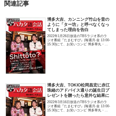
関連記事
博多大吉、カンニング竹山を昔の
たまむすび
ように「ター坊」と呼べなくなっ
てしまった理由を告白
2022年1月26日放送のTBSラジオ系のラ
ジオ番組『たまむすび』(毎週月-金 13:00-
15:30)にて、お笑いコンビ 博多華丸・大
吉の博多大吉が、カンニング竹山を昔の
ように「ター坊」と呼べなくなってしま
った理由を告白していた。博多大吉...
博多大吉、TOKIO松岡昌宏に赤江
たまむすび
珠緒のアドバイス通りの誕生日プ
レゼントを贈ったら意外な結果に
2022年3月16日放送のTBSラジオ系のラ
ジオ番組『たまむすび』(毎週月-金 13:00-
15:30)にて、お笑いコンビ 博多華丸・大
吉の博多大吉が、TOKIO・松岡昌宏に赤