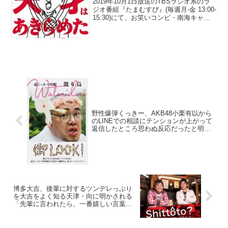
2019年10月1日放送のTBSラジオ系のラ
ジオ番組『たまむすび』(毎週月-金 13:00-
15:30)にて、お笑いコンビ・南海キャン
ディーズの山里亮太が、蒼井優の映画
『宮本から君へ』での演技は、ラブシー
ンも全く気にならないほどの完成度だ
っ...
野性爆弾くっきー、AKB48小栗有以から
のLINEでの相談にテンションが上がって
返信したところ思わぬ反応だったと明か
す
博多大吉、後輩に対するツンデレっぷり
を大吉をよく知る天津・向に明かされる
「先輩に言われたら、一番嬉しい言葉を
サッと添えてくれる」