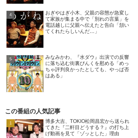
おぎやはぎ小木、父親の容態が急変し
て家族が集まる中で「別れの言葉」を
電話越しに父親へ伝えたと告白「頷い
てくれたらしいんだ…」
みなみかわ、『水ダウ』出演での反響
に落ち込む街裏ぴんくを慰める「めっ
ちゃ評判良かったとしても、やっぱ否
はある」
この番組の人気記事
博多大吉、TOKIO松岡昌宏から送られ
てきた『二軒目どうする？』の打ち上
げ動画を見て「ゾッとした」理由