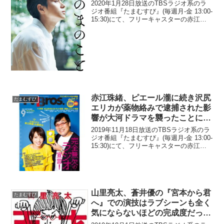
事」のみであると語る
2020年1月28日放送のTBSラジオ系のラ
ジオ番組『たまむすび』(毎週月-金 13:00-
15:30)にて、フリーキャスターの赤江珠
緒が、東出昌大の不倫騒動について世間
からの批判を甘んじて受けるべきは「そ
の人の公での仕事」のみであると語っ...
赤江珠緒、ピエール瀧に続き沢尻
たまむすび
エリカが薬物絡みで逮捕された影
響が大河ドラマを襲ったことに言
及「NHKさんも大変ですね」
2019年11月18日放送のTBSラジオ系のラ
ジオ番組『たまむすび』(毎週月-金 13:00-
15:30)にて、フリーキャスターの赤江珠
緒が、ピエール瀧に続き、沢尻エリカが
薬物絡みで逮捕された影響が大河ドラマ
を襲ったことに言及していた。赤江...
山里亮太、蒼井優の『宮本から君
たまむすび
へ』での演技はラブシーンも全く
気にならないほどの完成度だった
と絶賛「完全に中野靖子」