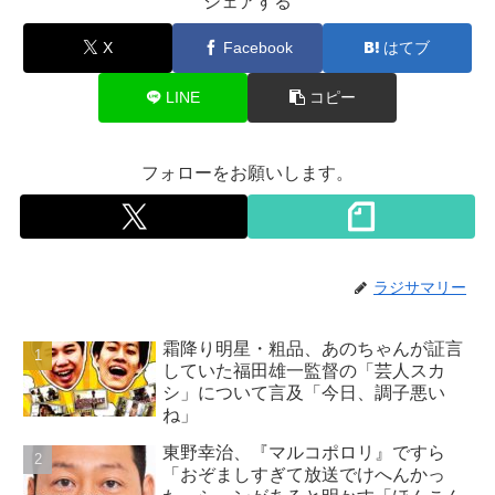
シェアする
X
Facebook
はてブ
LINE
コピー
フォローをお願いします。
ラジサマリー
霜降り明星・粗品、あのちゃんが証言
していた福田雄一監督の「芸人スカ
シ」について言及「今日、調子悪い
ね」
東野幸治、『マルコポロリ』ですら
「おぞましすぎて放送でけへんかっ