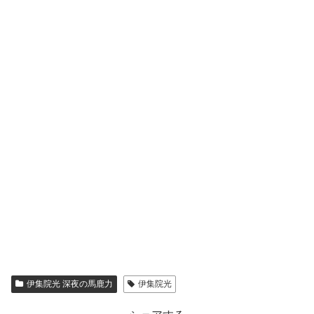
伊集院光 深夜の馬鹿力
伊集院光