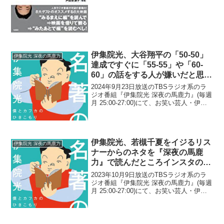
伊集院光、大谷翔平の「50-50」
伊集院光 深夜の馬鹿力
達成ですぐに「55-55」や「60-
60」の話をする人が嫌いだと思う
理由
2024年9月23日放送のTBSラジオ系のラ
ジオ番組『伊集院光 深夜の馬鹿力』(毎週
月 25:00-27:00)にて、お笑い芸人・伊集
院光が、大谷翔平の「50-50」達成ですぐ
に「55-55」や「60-60」の話をする人が
嫌いだと思う理由に...
伊集院光、若槻千夏をイジるリス
伊集院光 深夜の馬鹿力
ナーからのネタを『深夜の馬鹿
力』で読んだところインスタのス
トーリーで不満を書かれたことに
2023年10月9日放送のTBSラジオ系のラ
言及「そういうところだよ」
ジオ番組『伊集院光 深夜の馬鹿力』(毎週
月 25:00-27:00)にて、お笑い芸人・伊集
院光が、若槻千夏をイジるリスナーから
のネタを『深夜の馬鹿力』で読んだとこ
ろインスタのストーリーで不満を書か...