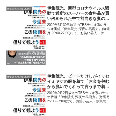
伊集院光、新型コロナウイルス騒
伊集院光 深夜の馬鹿力
動で近所のスーパーの食料品が買
い占められた中で前向きな妻の一
言に驚く「じゃあファスティング
2020年3月30日放送のTBSラジオ系のラ
しよう」
ジオ番組『伊集院光 深夜の馬鹿力』(毎週
月 25:00-27:00)にて、お笑い芸人・伊集
院光が、新型コロナウイルス騒動で近所
のスーパーの食料品が買い占められた中
で前向きな妻の一言に驚いたと語って...
伊集院光、ビートたけしがイッセ
伊集院光 深夜の馬鹿力
イミヤケの服を着て「お金を包む
から脱いでくれって言うまで着
る」と発言していたと明かす「逆
2019年9月2日放送のTBSラジオ系のラジ
タイアップ」
オ番組『伊集院光 深夜の馬鹿力』(毎週月
25:00-27:00)にて、お笑い芸人・伊集院光
が、ビートたけしがイッセイミヤケの服
を着て「お金を包むから脱いでくれって
言うまで着る」と発言していたと明...