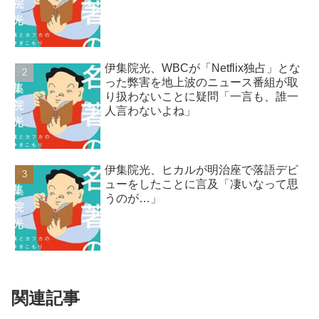
伊集院光、WBCが「Netflix独占」とな
った弊害を地上波のニュース番組が取
り扱わないことに疑問「一言も、誰一
人言わないよね」
伊集院光、ヒカルが明治座で落語デビ
ューをしたことに言及「凄いなって思
うのが…」
関連記事