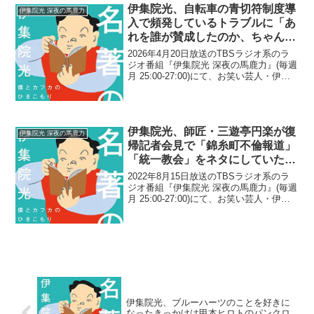
伊集院光、自転車の青切符制度導
伊集院光 深夜の馬鹿力
入で頻発しているトラブルに「あ
れを誰が賛成したのか、ちゃんと
リストで見れるようにしてくれ
2026年4月20日放送のTBSラジオ系のラ
よ」
ジオ番組『伊集院光 深夜の馬鹿力』(毎週
月 25:00-27:00)にて、お笑い芸人・伊集
院光が、自転車の青切符制度導入で頻発
しているトラブルに「あれを誰が賛成し
たのか、ちゃんとリストで見れるよう...
伊集院光、師匠・三遊亭円楽が復
伊集院光 深夜の馬鹿力
帰記者会見で「錦糸町不倫報道」
「統一教会」をネタにしていたこ
とに驚き「この人、相変わらずだ
2022年8月15日放送のTBSラジオ系のラ
なぁ」
ジオ番組『伊集院光 深夜の馬鹿力』(毎週
月 25:00-27:00)にて、お笑い芸人・伊集
院光が、師匠・三遊亭円楽が復帰記者会
見で「錦糸町不倫報道」「統一教会」を
ネタにしていたことに驚いたと語って...
伊集院光、ブルーハーツのことを好きに
なったきっかけは甲本ヒロトのパンクロ