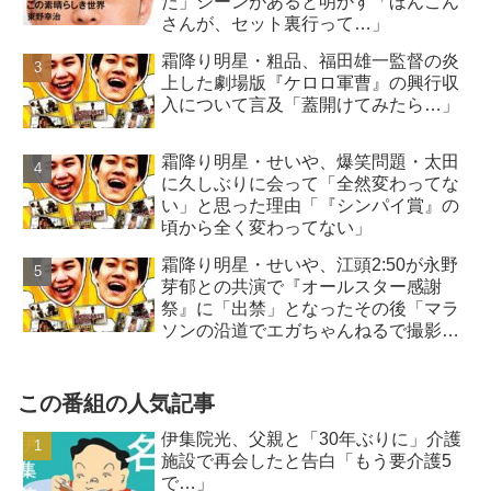
た」シーンがあると明かす「ほんこん
さんが、セット裏行って…」
霜降り明星・粗品、福田雄一監督の炎
上した劇場版『ケロロ軍曹』の興行収
入について言及「蓋開けてみたら…」
霜降り明星・せいや、爆笑問題・太田
に久しぶりに会って「全然変わってな
い」と思った理由「『シンパイ賞』の
頃から全く変わってない」
霜降り明星・せいや、江頭2:50が永野
芽郁との共演で『オールスター感謝
祭』に「出禁」となったその後「マラ
ソンの沿道でエガちゃんねるで撮影
を…」
この番組の人気記事
伊集院光、父親と「30年ぶりに」介護
施設で再会したと告白「もう要介護5
で…」