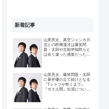
新着記事
山里亮太、真空ジェシカ川
北との即興漫才は爆笑問
題・太田や古舘伊知郎らと
は全く違った感覚だったと
告白「全く違うバケモノ
が…」
山里亮太、爆笑問題・太田
に蒼井優の立て続けとなる
『Tシャツが乾くまで』
『ガス人間』出演について
言われたこと「金困ってん
だな、お前ら」