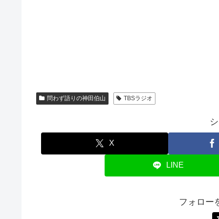
問わず語りの神田伯山
TBSラジオ
シ
X
LINE
フォロー