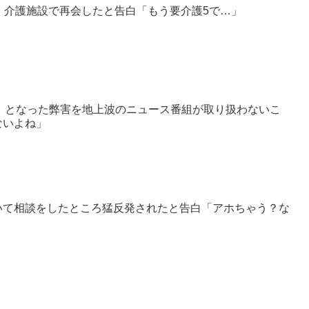
」介護施設で再会したと告白「もう要介護5で…」
x独占」となった弊害を地上波のニュース番組が取り扱わないこ
ないよね」
いて相談をしたところ猛反発されたと告白「アホちゃう？な