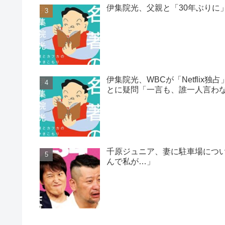
伊集院光、父親と「30年ぶりに
伊集院光、WBCが「Netfli
とに疑問「一言も、誰一人言わ
千原ジュニア、妻に駐車場につ
んで私が…」