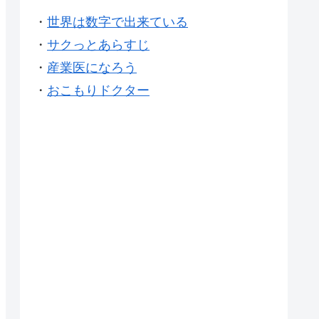
・
世界は数字で出来ている
・
サクっとあらすじ
・
産業医になろう
・
おこもりドクター