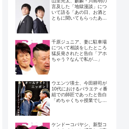
山里亮太、麒麟・川島明の
言及した「地獄漫談」につ
いて語る「あの日、お酒と
ともに聞いてもらったあの
話」
千原ジュニア、妻に駐車場
について相談をしたところ
猛反発されたと告白「アホ
ちゃう？なんで私が…」
ウエンツ瑛士、今田耕司が
10代におけるバラエティ番
組での師匠であったと告白
「めちゃくちゃ授業でし
た」
ケンドーコバヤシ、新型コ