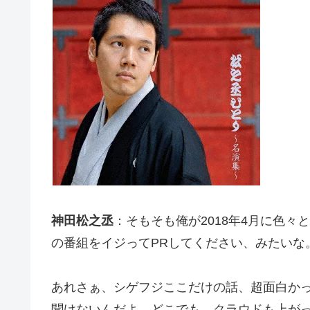
神田松之丞
：そもそも俺が2018年4月に色々
の番組をイジってPRしてください、みたいな
あれさぁ、シゲフジここだけの話、超面白か
聞けないんだよ、どこでも。クラウドも上がって