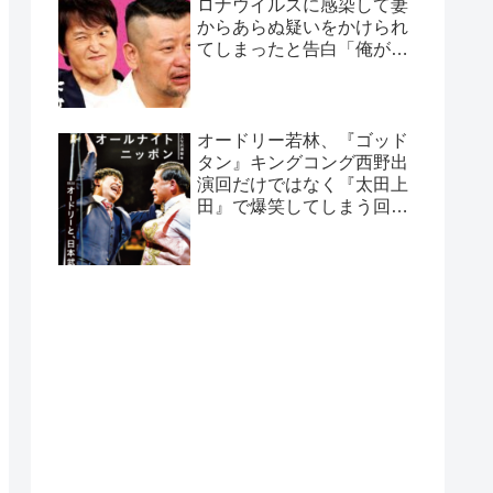
ロナウイルスに感染して妻
からあらぬ疑いをかけられ
てしまったと告白「俺がホ
テル取るわって言った
ら…」
オードリー若林、『ゴッド
タン』キングコング西野出
演回だけではなく『太田上
田』で爆笑してしまう回が
あると告白