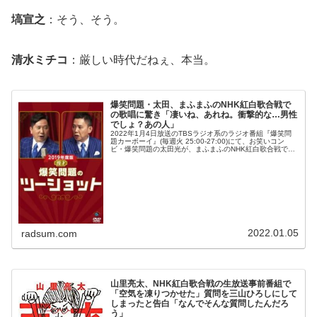
塙宣之
：そう、そう。
清水ミチコ
：厳しい時代だねぇ、本当。
爆笑問題・太田、まふまふのNHK紅白歌合戦で
の歌唱に驚き「凄いね、あれね。衝撃的な…男性
でしょ？あの人」
2022年1月4日放送のTBSラジオ系のラジオ番組『爆笑問
題カーボーイ』(毎週火 25:00-27:00)にて、お笑いコン
ビ・爆笑問題の太田光が、まふまふのNHK紅白歌合戦での
歌唱に驚いたと語っていた。太田光：まふまふって人、初
めて見たけど...
2022.01.05
radsum.com
山里亮太、NHK紅白歌合戦の生放送事前番組で
「空気を凍りつかせた」質問を三山ひろしにして
しまったと告白「なんでそんな質問したんだろ
う」