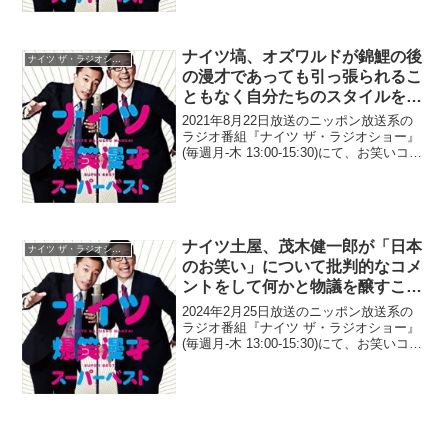
が不快だと語っていた。塙宣之：薄く...
ナイツ塙、オズワルドが錦鯉の後
ナイツ ザ・ラジオショー
の漫才であっても引っ張られるこ
ともなく自分たちのスタイルを崩
さなかったことに驚き「で、最後
2021年8月22日放送のニッポン放送系の
はオズワルド、ウケてたしね」
ラジオ番組『ナイツ ザ・ラジオショー』
(毎週月-木 13:00-15:30)にて、お笑いコン
ビ・ナイツの塙宣之が、オズワルドが錦
鯉の後の漫才であっても引っ張られるこ
ともなく自分たちのスタイルを崩さな...
ナイツ土屋、茂木健一郎が「日本
ナイツ ザ・ラジオショー
のお笑い」について批判的なコメ
ントをして何かと物議を醸すこと
に疑問「なんであの人、あんなお
2024年2月25日放送のニッポン放送系の
笑い好きなの？(笑)」
ラジオ番組『ナイツ ザ・ラジオショー』
(毎週月-木 13:00-15:30)にて、お笑いコン
ビ・ナイツの土屋伸之が、茂木健一郎が
「日本のお笑い」について批判的なコメ
ントをして何かと物議を醸すことに疑...