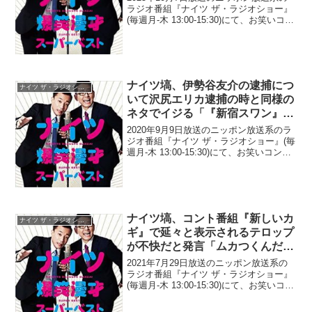
ラジオ番組『ナイツ ザ・ラジオショー』
(毎週月-木 13:00-15:30)にて、お笑いコン
ビ・ナイツの塙宣之が、カブトムシゆか
りの離婚報告に思わず笑ってしまった理
由について語っていた。塙宣之：俺は...
ナイツ塙、伊勢谷友介の逮捕につ
ナイツ ザ・ラジオショー
いて沢尻エリカ逮捕の時と同様の
ネタでイジる「『新宿スワン』も
出てたからね、吸ってんのに」
2020年9月9日放送のニッポン放送系のラ
ジオ番組『ナイツ ザ・ラジオショー』(毎
週月-木 13:00-15:30)にて、お笑いコン
ビ・ナイツの塙宣之が、伊勢谷友介の逮
捕について沢尻エリカ逮捕の時と同様の
ネタでイジっていた。塙宣之：(伊勢谷...
ナイツ塙、コント番組『新しいカ
ナイツ ザ・ラジオショー
ギ』で延々と表示されるテロップ
が不快だと発言「ムカつくんだ
よ、これ要らないんだよ」
2021年7月29日放送のニッポン放送系の
ラジオ番組『ナイツ ザ・ラジオショー』
(毎週月-木 13:00-15:30)にて、お笑いコン
ビ・ナイツの塙宣之が、コント番組『新
しいカギ』で延々と表示されるテロップ