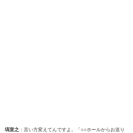
塙宣之
：言い方変えてんですよ。「○○ホールからお送り