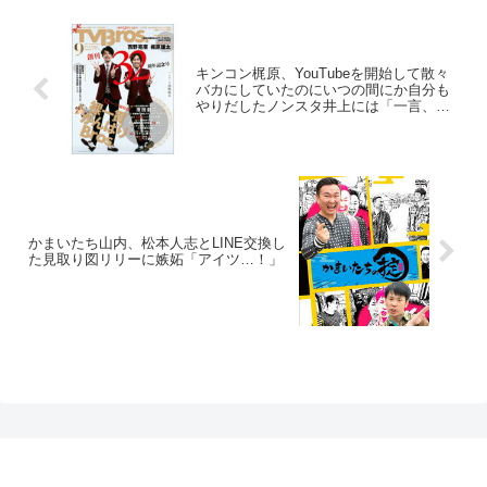
キンコン梶原、YouTubeを開始して散々
バカにしていたのにいつの間にか自分も
やりだしたノンスタ井上には「一言、謝
って欲しい！」
かまいたち山内、松本人志とLINE交換し
た見取り図リリーに嫉妬「アイツ…！」