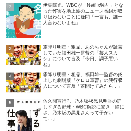
伊集院光、WBCが「Netflix独占」とな
った弊害を地上波のニュース番組が取
り扱わないことに疑問「一言も、誰一
人言わないよね」
霜降り明星・粗品、あのちゃんが証言
していた福田雄一監督の「芸人スカ
シ」について言及「今日、調子悪い
ね」
霜降り明星・粗品、福田雄一監督の炎
上した劇場版『ケロロ軍曹』の興行収
入について言及「蓋開けてみたら…」
佐久間宣行P、乃木坂46黒見明香の詳
しすぎる野球・WBC解説に驚き「隣に
さ、乃木坂の黒見さんって子がい
て…」