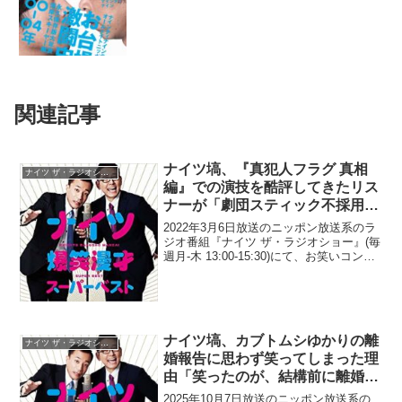
関連記事
ナイツ塙、『真犯人フラグ 真相
ナイツ ザ・ラジオショー
編』での演技を酷評してきたリス
ナーが「劇団スティック不採用
者」だと明かす「それの恨みもあ
2022年3月6日放送のニッポン放送系のラ
るんだろうな」
ジオ番組『ナイツ ザ・ラジオショー』(毎
週月-木 13:00-15:30)にて、お笑いコン
ビ・ナイツの塙宣之が、『真犯人フラグ
真相編』での演技を酷評してきたリスナ
ーが「劇団スティック不採用者」だと...
ナイツ塙、カブトムシゆかりの離
ナイツ ザ・ラジオショー
婚報告に思わず笑ってしまった理
由「笑ったのが、結構前に離婚
を…」
2025年10月7日放送のニッポン放送系の