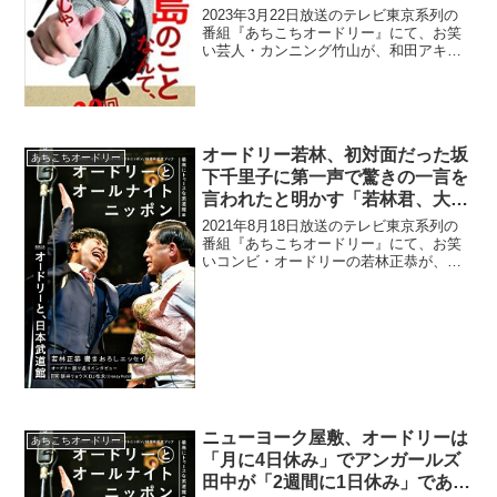
いる理由
2023年3月22日放送のテレビ東京系列の
番組『あちこちオードリー』にて、お笑
い芸人・カンニング竹山が、和田アキ子
の「アッコファミリー」のメンバーだと
は自ら名乗らないようにしている理由に
ついて語っていた。カンニング竹山：
(「○○ファミリー」...
オードリー若林、初対面だった坂
あちこちオードリー
下千里子に第一声で驚きの一言を
言われたと明かす「若林君、大人
で人見知りなんて絶対ダメなんだ
2021年8月18日放送のテレビ東京系列の
からね！」
番組『あちこちオードリー』にて、お笑
いコンビ・オードリーの若林正恭が、初
対面だった坂下千里子に第一声で驚きの
一言を言われたと明かしていた。若林正
恭：「『もしツア』出れるんだぁ」って
テンションで。天野...
ニューヨーク屋敷、オードリーは
あちこちオードリー
「月に4日休み」でアンガールズ
田中が「2週間に1日休み」である