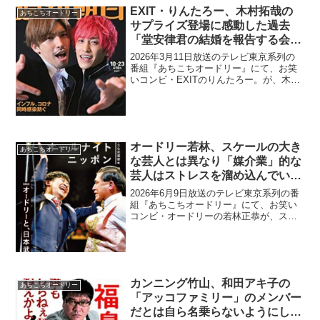
EXIT・りんたろー、木村拓哉の
あちこちオードリー
サプライズ登場に感動した過去
「堂安律君の結婚を報告する会
で…」
2026年3月11日放送のテレビ東京系列の
番組『あちこちオードリー』にて、お笑
いコンビ・EXITのりんたろー。が、木村
拓哉のサプライズ登場に感動した過去に
ついて語っていた。りんたろー。：木村
拓哉さんは、常に木村拓哉をやってるん
ですよ。あんり...
オードリー若林、スケールの大き
あちこちオードリー
な芸人とは異なり「媒介業」的な
芸人はストレスを溜め込んでいる
と語る「スキャンダル起こす奴っ
2026年6月9日放送のテレビ東京系列の番
て、媒介業の奴らが多い」
組『あちこちオードリー』にて、お笑い
コンビ・オードリーの若林正恭が、スケ
ールの大きな芸人とは異なり「媒介業」
的な芸人はストレスを溜め込んでいると
語っていた。芝大輔：シショウがR-1優勝
した時ですね。...
カンニング竹山、和田アキ子の
あちこちオードリー
「アッコファミリー」のメンバー
だとは自ら名乗らないようにして