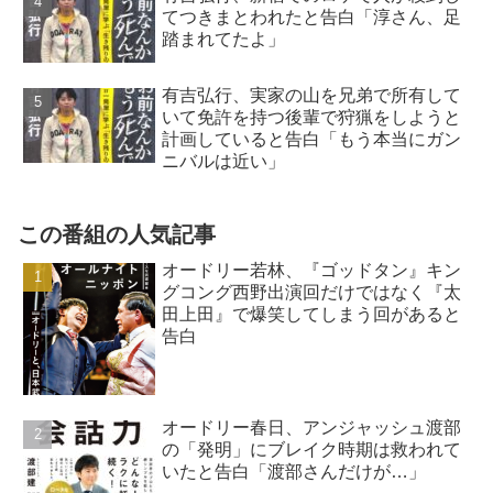
てつきまとわれたと告白「淳さん、足
踏まれてたよ」
有吉弘行、実家の山を兄弟で所有して
いて免許を持つ後輩で狩猟をしようと
計画していると告白「もう本当にガン
ニバルは近い」
この番組の人気記事
オードリー若林、『ゴッドタン』キン
グコング西野出演回だけではなく『太
田上田』で爆笑してしまう回があると
告白
オードリー春日、アンジャッシュ渡部
の「発明」にブレイク時期は救われて
いたと告白「渡部さんだけが…」