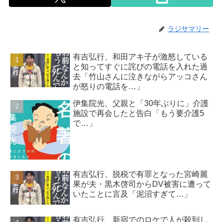
ラジサマリー
有吉弘行、和田アキ子が激怒している
と知ってすぐに詫びの電話を入れた過
去「竹山さんに泣きながらアッコさん
が怒りの電話を…」
伊集院光、父親と「30年ぶりに」介護
施設で再会したと告白「もう要介護5
で…」
有吉弘行、脱税で有罪となった宮崎麗
果が夫・黒木啓司からDV被害に遭って
いたことに言及「泥沼すぎて…」
有吉弘行、新宿でのロケで人が殺到し