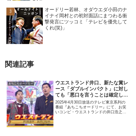
オードリー若林、オダウエダ小田のナ
イナイ岡村との初対面話にまつわる衝
撃発言にツッコミ「テレビを優先して
くれ(笑)」
関連記事
ウエストランド井口、新たな賞レ
あちこちオードリー
ース「ダブルインパクト」に対し
ても「悪口を言うことは確定して
いる」
2025年4月30日放送のテレビ東京系列の
番組『あちこちオードリー』にて、お笑
いコンビ・ウエストランドの井口浩之
が、新たな賞レース「ダブルインパク
ト」に対しても「悪口を言うことは確定
している」と語っていた。井口浩之：ど
うすんの？ダブルインパ...