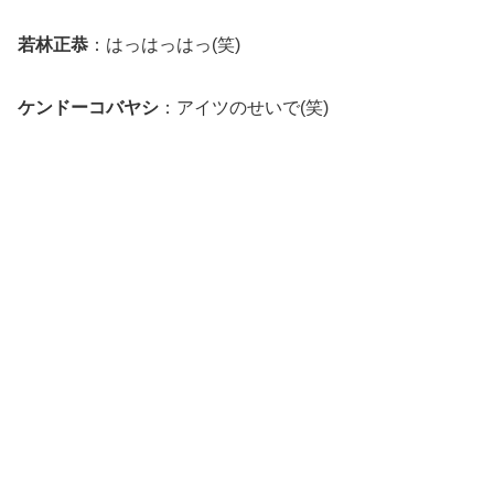
若林正恭
：はっはっはっ(笑)
ケンドーコバヤシ
：アイツのせいで(笑)