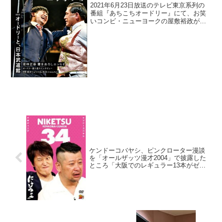
と聞いて絶望「俺、ゾッとしても
2021年6月23日放送のテレビ東京系列の
うて…」
番組『あちこちオードリー』にて、お笑
いコンビ・ニューヨークの屋敷裕政が、
オードリーは「月に4日休み」で、アンガ
ールズ田中が「2週間に1日休み」である
と聞いて絶望していた。屋敷裕政：オー
ドリーさんって...
ケンドーコバヤシ、ピンクローター漫談
を「オールザッツ漫才2004」で披露した
ところ「大阪でのレギュラー13本がゼ
ロ」になって上京せざるを得なかったと
告白