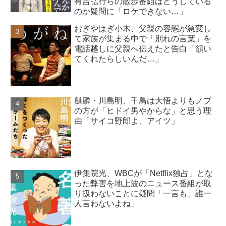
有吉弘行らの散歩番組はどうしている
のか疑問に「ロケできない…」
おぎやはぎ小木、父親の容態が急変し
て家族が集まる中で「別れの言葉」を
電話越しに父親へ伝えたと告白「頷い
てくれたらしいんだ…」
麒麟・川島明、千鳥は大悟よりもノブ
の方が「ヒドイ男やからな」と思う理
由「サイコ野郎よ、アイツ」
伊集院光、WBCが「Netflix独占」とな
った弊害を地上波のニュース番組が取
り扱わないことに疑問「一言も、誰一
人言わないよね」