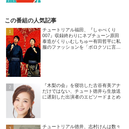
この番組の人気記事
チュートリアル福田、『しゃべくり
007』収録終わりにネプチューン原田
泰造がくりぃむしちゅー有田哲平に私
服のファッションを「ボロクソに言わ
れていた」と明かす
『木梨の会』を寝坊した古谷有美アナ
だけではない、チュート徳井ら生放送
に遅刻した出演者のエピソードまとめ
チュートリアル徳井、志村けんは数々