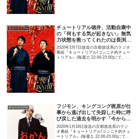
チュートリアル徳井、活動自粛中
キョートリアル
の「何もする気が起きない」無気
力状態を救ってくれたのは長渕剛
『泣いてチンピラ』だったと告白
2020年3月7日放送の京都放送系のラジオ
「ここはやっぱり長渕さん」
番組『キョートリアル!コンニチ的チュー
トリアル』(毎週土 22:00-23:00)にて、お
笑いコンビ・チュートリアルの徳井義実
が、活動自粛中の「何もする気が起きな
い」無気力状態を救ってくれたのは長
渕...
フジモン、キングコング梶原が仕
キョートリアル
事から逃げ出して失踪した時に呼
び戻した過去を明かす「今から、
タクシー飛ばして家来い」
2020年1月18日放送の京都放送系のラジ
オ番組『キョートリアル!コンニチ的チュ
ートリアル』(毎週土 22:00-23:00)にて、