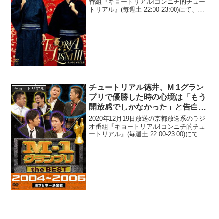
かす
番組『キョートリアル!コンニチ的チュー
トリアル』(毎週土 22:00-23:00)にて、お
笑いコンビ・チュートリアルの徳井義実
が、女性セブンに掲載された「5時間、
15kmの散歩」記事は「自宅の世田谷...
チュートリアル徳井、M-1グラン
キョートリアル
プリで優勝した時の心境は「もう
開放感でしかなかった」と告白
「もう出なくていいんや」
2020年12月19日放送の京都放送系のラジ
オ番組『キョートリアル!コンニチ的チュ
ートリアル』(毎週土 22:00-23:00)にて、
お笑いコンビ・チュートリアルの徳井義
実が、M-1グランプリで優勝した時の心境
は、「もう開放感でしかなかった...