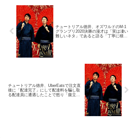
チュートリアル徳井、オズワルドのM-1
グランプリ2020決勝の漫才は「実は凄い
難しいネタ」であると語る「丁寧に積み
上げていかないと、お客さん離れてま
う」
チュートリアル徳井、UberEatsで注文直
後に「配達完了」にして配達料を騙し取
る配達員に遭遇したことで怒り「腹立た
しい、Uberにしても大迷惑やしさ」