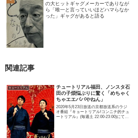
の大ヒットギャグメーカーでありなが
ら「唯一と言っていいほどハマらなか
った」ギャグがあると語る
関連記事
チュートリアル福田、ノンスタ石
キョートリアル
田の子煩悩ぶりに驚く「めちゃく
ちゃエエパパやねん」
2020年5月23日放送の京都放送系のラジ
オ番組『キョートリアル!コンニチ的チュ
ートリアル』(毎週土 22:00-23:00)にて、
お笑いコンビ・チュートリアルの福田充
徳が、NON STYLE・石田明の子煩悩ぶり
に驚いたと語っていた。福田充...