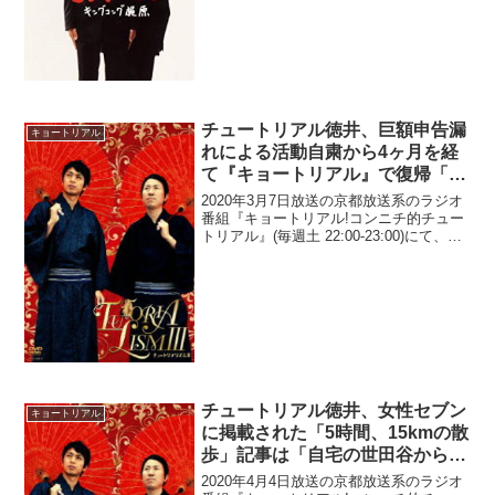
お笑いコンビ・FUJIWARAの藤本敏史(フ
ジモン)が、キングコング・梶原雄太が仕
事から逃げ出して失踪した時...
チュートリアル徳井、巨額申告漏
キョートリアル
れによる活動自粛から4ヶ月を経
て『キョートリアル』で復帰「相
方の福田さんと一緒に番組やって
2020年3月7日放送の京都放送系のラジオ
いけたらな、と」
番組『キョートリアル!コンニチ的チュー
トリアル』(毎週土 22:00-23:00)にて、お
笑いコンビ・チュートリアルの徳井義実
が、巨額申告漏れによる活動自粛から4ヶ
月を経て、同番組で復帰していた。福...
チュートリアル徳井、女性セブン
キョートリアル
に掲載された「5時間、15kmの散
歩」記事は「自宅の世田谷から二
子玉まで歩いた」日の内容だと明
2020年4月4日放送の京都放送系のラジオ