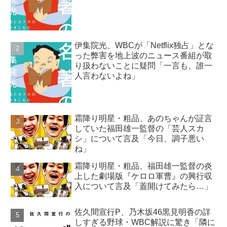
伊集院光、WBCが「Netflix独占」とな
った弊害を地上波のニュース番組が取
り扱わないことに疑問「一言も、誰一
人言わないよね」
霜降り明星・粗品、あのちゃんが証言
していた福田雄一監督の「芸人スカ
シ」について言及「今日、調子悪い
ね」
霜降り明星・粗品、福田雄一監督の炎
上した劇場版『ケロロ軍曹』の興行収
入について言及「蓋開けてみたら…」
佐久間宣行P、乃木坂46黒見明香の詳
しすぎる野球・WBC解説に驚き「隣に