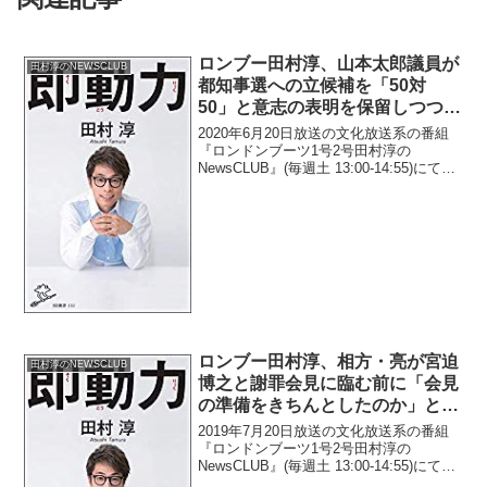
ロンブー田村淳、山本太郎議員が
田村淳のNEWSCLUB
都知事選への立候補を「50対
50」と意志の表明を保留しつつも
ラジオ番組の帰り際に「応援演説
2020年6月20日放送の文化放送系の番組
お願いできるかな？」と言ってき
『ロンドンブーツ1号2号田村淳の
NewsCLUB』(毎週土 13:00-14:55)にて、
たと暴露
お笑いコンビ・ロンドンブーツ1号2号の
田村淳が、山本太郎議員が都知事選への
立候補を「50対50」と意志の表明...
ロンブー田村淳、相方・亮が宮迫
田村淳のNEWSCLUB
博之と謝罪会見に臨む前に「会見
の準備をきちんとしたのか」と心
配
2019年7月20日放送の文化放送系の番組
『ロンドンブーツ1号2号田村淳の
NewsCLUB』(毎週土 13:00-14:55)にて、
お笑いコンビ・ロンドンブーツ1号2号の