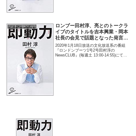
ロンブー田村淳、亮とのトークラ
田村淳のNEWSCLUB
イブのタイトルを吉本興業・岡本
社長の会見で話題となった発言か
ら「ファミリー」にしたと明かす
2020年1月18日放送の文化放送系の番組
『ロンドンブーツ1号2号田村淳の
NewsCLUB』(毎週土 13:00-14:55)にて、
お笑いコンビ・ロンドンブーツ1号2号の
田村淳が、亮とのトークライブのタイト
ルを、吉本興業・岡本昭彦社長の会見...