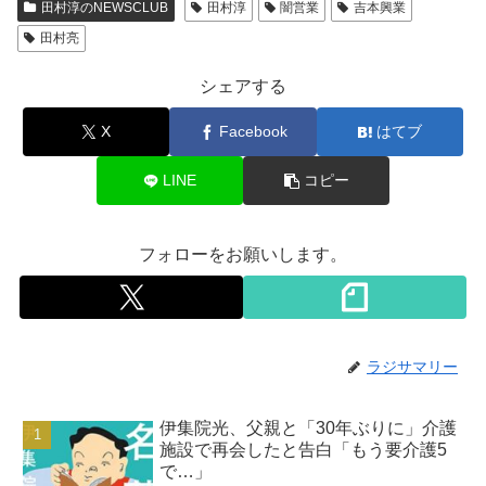
田村淳のNEWSCLUB
田村淳
闇営業
吉本興業
田村亮
シェアする
X
Facebook
はてブ
LINE
コピー
フォローをお願いします。
ラジサマリー
伊集院光、父親と「30年ぶりに」介護
施設で再会したと告白「もう要介護5
で…」