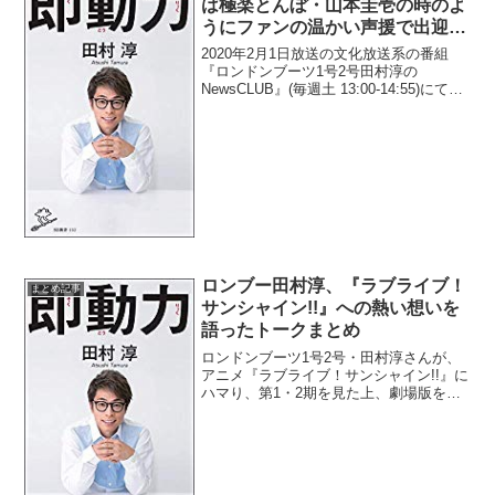
は極楽とんぼ・山本圭壱の時のよ
うにファンの温かい声援で出迎え
てあげたかったと告白「亮はすぐ
2020年2月1日放送の文化放送系の番組
泣いたから(笑)」
『ロンドンブーツ1号2号田村淳の
NewsCLUB』(毎週土 13:00-14:55)にて、
お笑いコンビ・ロンドンブーツ1号2号の
田村淳が、亮の復帰ライブは極楽とん
ぼ・山本圭壱の時のようにファンの温か
い...
ロンブー田村淳、『ラブライブ！
まとめ記事
サンシャイン!!』への熱い想いを
語ったトークまとめ
ロンドンブーツ1号2号・田村淳さんが、
アニメ『ラブライブ！サンシャイン!!』に
ハマり、第1・2期を見た上、劇場版を鑑
賞しに行き、さらには遡って『ラブライ
ブ』まで見るにまで至ったという、『ラ
ブライブ』シリーズへの熱い想いについ
てのトークをまと...