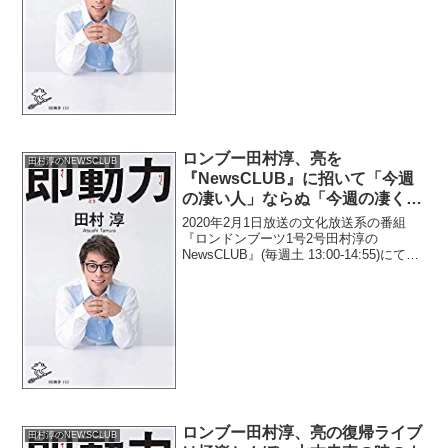
田村淳が、相方・田村亮が宮迫博之と謝
罪会見に臨む前に「会見の準備をきち...
ロンブー田村淳、亮を
田村淳のNEWSCLUB
『NewsCLUB』に招いて「今週
の凄い人」ならぬ「今週の凄く嘘
をついた人」のコーナーに出演し
2020年2月1日放送の文化放送系の番組
てもらいたいと発言
『ロンドンブーツ1号2号田村淳の
NewsCLUB』(毎週土 13:00-14:55)にて、
お笑いコンビ・ロンドンブーツ1号2号の
田村淳が、亮を同番組に招いて、「今週
の凄い人」ならぬ「今週の凄く嘘をつ
い...
ロンブー田村淳、亮の復帰ライブ
田村淳のNEWSCLUB