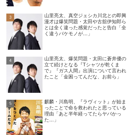
山里亮太、真空ジェシカ川北との即興
漫才は爆笑問題・太田や古舘伊知郎ら
とは全く違った感覚だったと告白「全
く違うバケモノが…」
山里亮太、爆笑問題・太田に蒼井優の
立て続けとなる『Tシャツが乾くま
で』『ガス人間』出演について言われ
たこと「金困ってんだな、お前ら」
麒麟・川島明、『ラヴィット』が始ま
ったことで命を救われたと思っている
理由「あと半年経ってたらヤバかっ
た…」