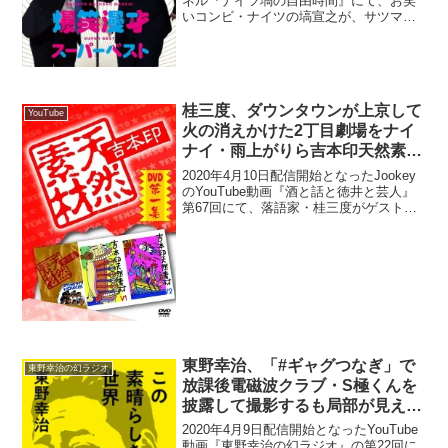
ネル『ナイツ塙の自由時間』にて、お笑
いコンビ・ナイツの塙宣之が、サツマカ
ワRPGのR-1グランプリ2024決勝ネタで
オチに向かう恐怖展開に疑問を呈してい
た。塙宣之：サツマカワRPGは、めち
ゃ...
桂三度、ダウンタウンが上京して
YouTube
火の消えかけた2丁目劇場をナイ
ナイ・雨上がりら吉本印天然素材
が支えていたと明かす「そのおこ
2020年4月10日配信開始となったJookey
ぼれが千原兄弟以下に(笑)」
のYouTube動画『酒と話と徳井と芸人』
第67回にて、落語家・桂三度がゲスト出
演し、ダウンタウンが上京して火の消え
かけた2丁目劇場をナイナイ・雨上がりら
吉本印天然素材が支えていたと明かして
い...
東野幸治、「#ギャグつなぎ」で
東野幸治の幻ラジオ
放課後電磁波クラブ・S極くんを
披露して撮影するも局部が見えて
しまっていて「長女である娘Dに
2020年4月9日配信開始となったYouTube
モザイクをかけてもらった」と告
動画『東野幸治の幻ラジオ』の第22回に