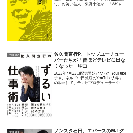
て、お笑い芸人・東野幸治が、「#ギャグ
白
つなぎ」で放課後電磁波クラブ・S極くん
を披露して撮影するも局部が見えてしま
っていて「長女である娘Dにモザイクをか
けて...
佐久間宣行P、トップユーチュー
YouTube
バーたちが「昔ほどテレビに出な
くなった」理由
2022年7月22日配信開始となったYouTube
チャンネル『中田敦彦のYouTube大学』
の動画にて、テレビプロデューサーの佐
久間宣行が、トップユーチューバーたち
が「昔ほどテレビに出なくなった」理由
について語っていた。中田敦彦：佐久間
さん...
ノンスタ石田、エバースのM-1グ
YouTube