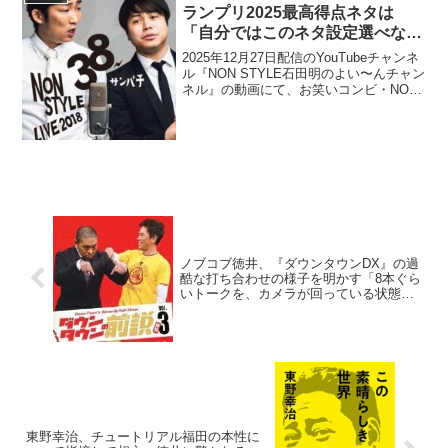
ランプリ2025最高得点ネタは
「自分ではこのネタ設定選べな
い」と思う理由
2025年12月27日配信のYouTubeチャンネ
ル『NON STYLE石田明のよい〜んチャン
ネル』の動画にて、お笑いコンビ・NON
STYLEの石田明が、エバースのM-1グラ
ンプリ2025最高得点ネタは「自分ではこ
のネタ設定選べない」と思...
ノブコブ徳井、『ダウンタウンDX』の過
酷な打ち合わせの様子を明かす「8本ぐら
いトークを、カメラが回っている状態で
させられる」
東野幸治、チュートリアル福田の本性に