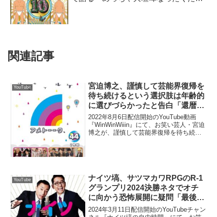
り」
関連記事
宮迫博之、謹慎して芸能界復帰を
YouTube
待ち続けるという選択肢は年齢的
に選びづらかったと告白「還暦超
えてから復帰って…」
2022年8月6日配信開始のYouTube動画
『WinWinWiiin』にて、お笑い芸人・宮迫
博之が、謹慎して芸能界復帰を待ち続け
るという選択肢は年齢的に選びづらかっ
たと告白していた。中田敦彦：極楽さん
のやり方で、10年かかってるっていう
と...
ナイツ塙、サツマカワRPGのR-1
YouTube
グランプリ2024決勝ネタでオチ
に向かう恐怖展開に疑問「最後、
怖くする必要があったのかな？」
2024年3月11日配信開始のYouTubeチャン