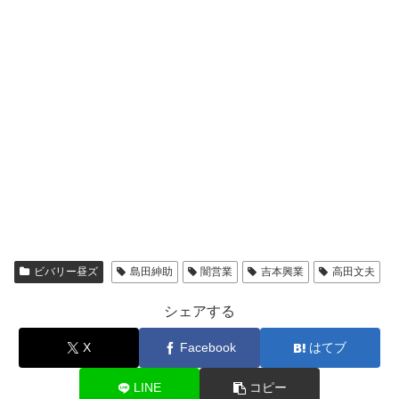
ビバリー昼ズ
島田紳助
闇営業
吉本興業
高田文夫
シェアする
X
Facebook
はてブ
LINE
コピー