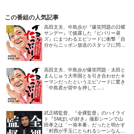
この番組の人気記事
高田文夫、中島歩が『爆笑問題の日曜
サンデー』で披露した『ビバリー昼
ズ』にまつわるエピソードに衝撃「自
分からニッポン放送のスタッフに問い
合わせを…」
高田文夫、中島歩が爆笑問題・太田と
まんじゅう大帝国とを引き合わせたキ
ーマンだったというエピソードに驚き
「中島君が背中を押して…」
武正晴監督、『全裸監督』のハイライ
ト『SMぽいの好き』撮影シーンで山
田孝之は「一発本番」だったと明かす
「村西が手玉にとられるシーンなん