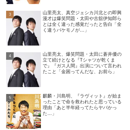
山里亮太、真空ジェシカ川北との即興
漫才は爆笑問題・太田や古舘伊知郎ら
とは全く違った感覚だったと告白「全
く違うバケモノが…」
山里亮太、爆笑問題・太田に蒼井優の
立て続けとなる『Tシャツが乾くま
で』『ガス人間』出演について言われ
たこと「金困ってんだな、お前ら」
麒麟・川島明、『ラヴィット』が始ま
ったことで命を救われたと思っている
理由「あと半年経ってたらヤバかっ
た…」