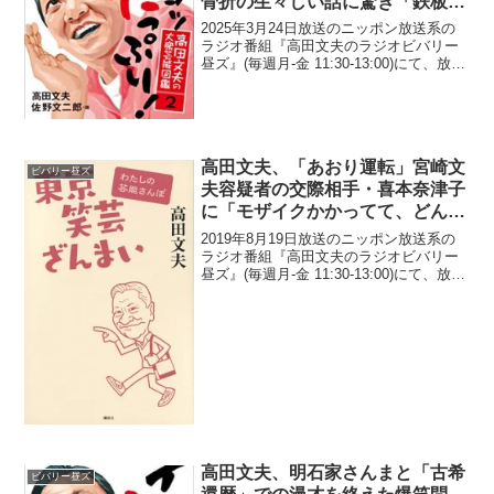
骨折の生々しい話に驚き「鉄板が
8枚入ってんだって(笑)」
2025年3月24日放送のニッポン放送系の
ラジオ番組『高田文夫のラジオビバリー
昼ズ』(毎週月-金 11:30-13:00)にて、放送
作家・高田文夫が、ナイツ・塙宣之が
『ナイツ ザ・LIVEショー』で語った顔面
骨折の生々しい話に驚いたと語って...
高田文夫、「あおり運転」宮崎文
ビバリー昼ズ
夫容疑者の交際相手・喜本奈津子
に「モザイクかかってて、どんな
若い姉ちゃん連れてんのかと思っ
2019年8月19日放送のニッポン放送系の
たら51歳」
ラジオ番組『高田文夫のラジオビバリー
昼ズ』(毎週月-金 11:30-13:00)にて、放送
作家・タレントの高田文夫が、「あおり
運転」宮崎文夫容疑者の交際相手・喜本
奈津子容疑者について、「モザイクか
か...
高田文夫、明石家さんまと「古希
ビバリー昼ズ