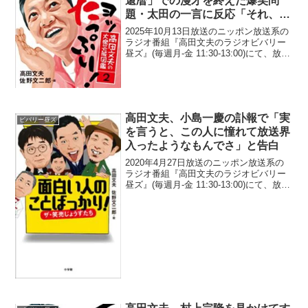
還暦」での漫才を終えた爆笑問
題・太田の一言に反応「それ、俺
じゃないか(笑)」
2025年10月13日放送のニッポン放送系の
ラジオ番組『高田文夫のラジオビバリー
昼ズ』(毎週月-金 11:30-13:00)にて、放送
作家・高田文夫が、明石家さんまと「古
希還暦」での漫才を終えた爆笑問題・太
田の一言に反応していた。高田文夫：...
高田文夫、小島一慶の訃報で「実
ビバリー昼ズ
を言うと、この人に憧れて放送界
入ったようなもんでさ」と告白
2020年4月27日放送のニッポン放送系の
ラジオ番組『高田文夫のラジオビバリー
昼ズ』(毎週月-金 11:30-13:00)にて、放送
作家・タレントの高田文夫が、小島一慶
の訃報で「実を言うと、この人に憧れて
放送界入ったようなもんでさ」と告白
し...