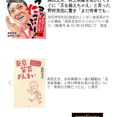
高田文夫、村上宗隆を見かけてす
ビバリー昼ズ
ぐに「王を超えちゃえ」と言った
野村克也に驚き「まだ何者でもな
い村上に…」
2022年9月5日放送のニッポン放送系のラ
ジオ番組『高田文夫のラジオビバリー昼
ズ』(毎週月-金 11:30-13:00)にて、放送作
家・高田文夫が、村上宗隆を見かけてす
ぐに「王を超えちゃえ」と言った野村克
也に驚いたと語っていた。高田文夫：
や...
高田文夫、吉本興業の一連の騒動を「吉
本新喜劇」と呼び岡本社長の会見につい
て「座長が大根だったな」と発言