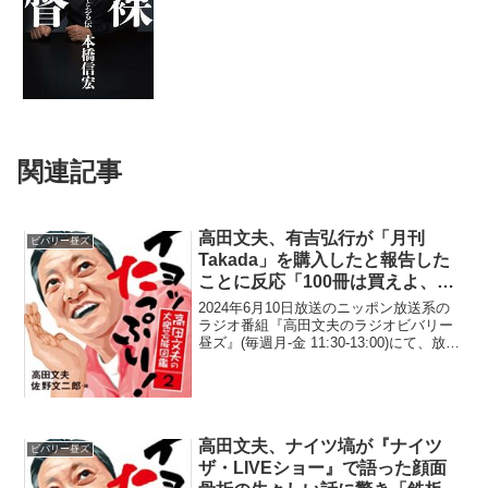
で」
関連記事
高田文夫、有吉弘行が「月刊
ビバリー昼ズ
Takada」を購入したと報告した
ことに反応「100冊は買えよ、お
前」
2024年6月10日放送のニッポン放送系の
ラジオ番組『高田文夫のラジオビバリー
昼ズ』(毎週月-金 11:30-13:00)にて、放送
作家の高田文夫が、有吉弘行が「月刊
Takada」を購入したと報告したことに反
応していた。高田文夫：Xだかツイ...
高田文夫、ナイツ塙が『ナイツ
ビバリー昼ズ
ザ・LIVEショー』で語った顔面