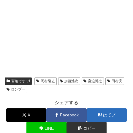
宮迫ですッ!
岡村隆史
加藤浩次
宮迫博之
田村亮
ロンブー
シェアする
X
Facebook
はてブ
LINE
コピー