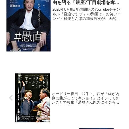
由を語る「銀座7丁目劇場を奪わ
れ、腹立って、腹立って…」
2020年8月8日配信開始のYouTubeチャン
ネル『宮迫ですッ!』の動画で、お笑いコ
ンビ・極楽とんぼの加藤浩次が、天然素
材メンバーたちを「嫌いでしょうがなか
った」理由を語っていた。宮迫博之：天
然素材と極楽とんぼって、因縁はいっぱ
いあって。...
オードリー春日、和牛・川西が「歯が内
側に曲がっててキショイ」とイジってき
たことで興奮「若林さん以外にイジる人
いないじゃん」