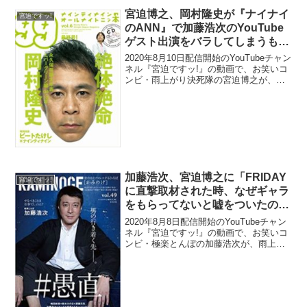
宮迫博之、岡村隆史が『ナイナイ
宮迫ですッ!
のANN』で加藤浩次のYouTube
ゲスト出演をバラしてしまうも岡
村は「宣伝になったらエエかな」
2020年8月10日配信開始のYouTubeチャン
という意図だったと明かす
ネル『宮迫ですッ!』の動画で、お笑いコ
ンビ・雨上がり決死隊の宮迫博之が、ニ
ッポン放送のラジオ番組『ナインティナ
インのオールナイトニッポン』で、岡村
隆史が加藤浩次のYouTubeゲスト出演を
バ...
加藤浩次、宮迫博之に「FRIDAY
宮迫ですッ!
に直撃取材された時、なぜギャラ
をもらってないと嘘をついたの
か？」と踏み込んだ質問「嘘をつ
2020年8月8日配信開始のYouTubeチャン
いていなかったら…」
ネル『宮迫ですッ!』の動画で、お笑いコ
ンビ・極楽とんぼの加藤浩次が、雨上が
り決死隊・宮迫博之に「FRIDAYに直撃取
材された時、なぜギャラをもらってない
と嘘をついたのか？」と踏み込んだ質問
を行...