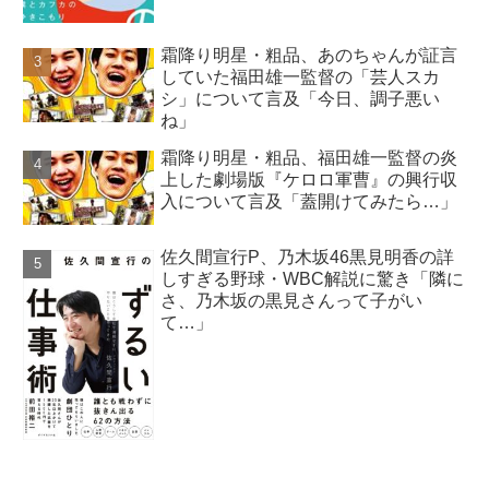
霜降り明星・粗品、あのちゃんが証言
していた福田雄一監督の「芸人スカ
シ」について言及「今日、調子悪い
ね」
霜降り明星・粗品、福田雄一監督の炎
上した劇場版『ケロロ軍曹』の興行収
入について言及「蓋開けてみたら…」
佐久間宣行P、乃木坂46黒見明香の詳
しすぎる野球・WBC解説に驚き「隣に
さ、乃木坂の黒見さんって子がい
て…」