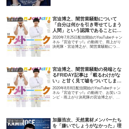
宮迫博之、闇営業騒動について
宮迫ですッ!
「自分は何かを引き寄せてしまう
人間」という認識であることに対
して妻から苦言を呈される「それ
2020年7月25日配信開始のYouTubeチャン
は自分の甘さ」
ネル『宮迫ですッ!』の動画で、雨上がり
決死隊・宮迫博之が、闇営業騒動につい
て、「自分は何かを引き寄せてしまう人
間」という認識であることに対して妻か
ら苦言を呈されていた。宮迫博之：贅
沢！新子、...
宮迫博之、闇営業騒動の発端とな
宮迫ですッ!
るFRIDAY記事は「載るわけがな
い」と甘く見て嘘をついてしまっ
たと告白「まさかそんな大事にな
2020年8月8日配信開始のYouTubeチャン
るわけないと…」
ネル『宮迫ですッ!』の動画で、お笑いコ
ンビ・雨上がり決死隊の宮迫博之が、闇
営業騒動の発端となるFRIDAY記事は「載
るわけがない」と甘く見て嘘をついてし
まったと告白していた。加藤浩次：(子供
た...
加藤浩次、天然素材メンバーたち
宮迫ですッ!
を「嫌いでしょうがなかった」理