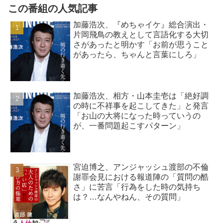
この番組の人気記事
加藤浩次、『めちゃイケ』総合演出・
片岡飛鳥の教えとして言語化する大切
さがあったと明かす「お前が思うこと
があったら、ちゃんと言葉にしろ」
加藤浩次、相方・山本圭壱は「絶好調
の時に不祥事を起こしてきた」と発言
「お山の大将になった時っていうの
が、一番問題起こすパターン」
宮迫博之、アンジャッシュ渡部の不倫
謝罪会見における報道陣の「質問の酷
さ」に苦言「行為をした時の気持ち
は？…なんやねん、その質問」