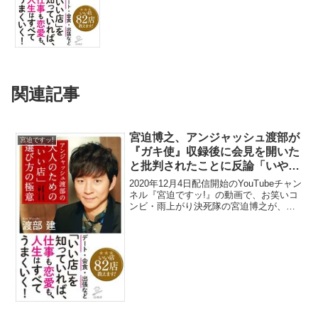
関連記事
宮迫博之、アンジャッシュ渡部が
宮迫ですッ!
『ガキ使』収録後に会見を開いた
と批判されたことに反論「いや違
う、記者会見も何もやってない状
2020年12月4日配信開始のYouTubeチャン
態で出てくる渡部がオモロイね
ネル『宮迫ですッ!』の動画で、お笑いコ
ンビ・雨上がり決死隊の宮迫博之が、ア
ん」
ンジャッシュ・渡部建が『ガキの使いや
あらへんで』収録後に会見を開いたと批
判されたことに反論を行っていた。宮迫
博之：色...