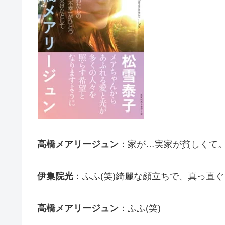
高橋メアリージュン
：家が…実家が貧しくて
伊集院光
：ふふ(笑)綺麗な顔立ちで、真っ直ぐ
高橋メアリージュン
：ふふ(笑)