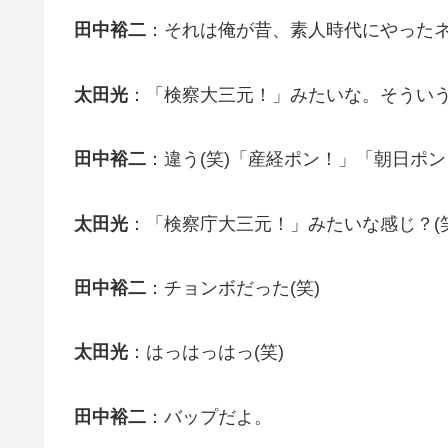
田中裕二
：それは俺が昔、素人時代にやったネ
太田光
：「検察大三元！」みたいな。そうい
田中裕二
：違う(笑)「産経ポン！」「朝日ポン
太田光
：「検察庁大三元！」みたいな感じ？(笑
田中裕二
：チョンボだった(笑)
太田光
：はっはっはっ(笑)
田中裕二
：バップだよ。