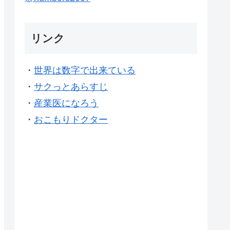
リンク
・
世界は数字で出来ている
・
サクっとあらすじ
・
産業医になろう
・
おこもりドクター