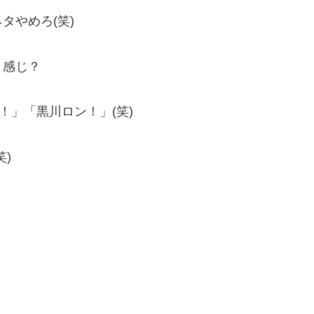
タやめろ(笑)
う感じ？
！」「黒川ロン！」(笑)
)