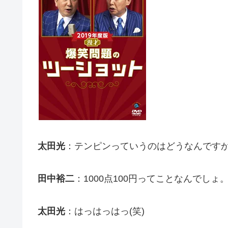
太田光
：テンピンっていうのはどうなんです
田中裕二
：1000点100円ってことなんでし
太田光
：はっはっはっ(笑)