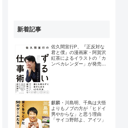
新着記事
佐久間宣行P、『正反対な
君と僕』の漫画家・阿賀沢
紅茶によるイラストの「カ
ンペカレンダー」が発売予
定だと明かす「異常な熱意
の社員が…」
麒麟・川島明、千鳥は大悟
よりもノブの方が「ヒドイ
男やからな」と思う理由
「サイコ野郎よ、アイツ」