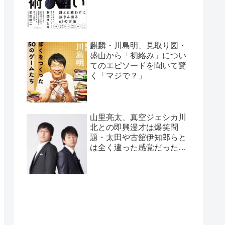
麒麟・川島明、見取り図・
盛山から「初絡み」につい
てのエピソードを聞いて驚
く「マジで？」
山里亮太、真空ジェシカ川
北との即興漫才は爆笑問
題・太田や古舘伊知郎らと
は全く違った感覚だったと
告白「全く違うバケモノ
が…」