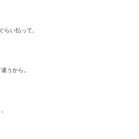
ぐらい払って。
て違うから。
と。