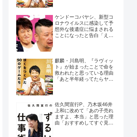
ケンドーコバヤシ、新型コ
ロナウイルスに感染して予
想外な後遺症に悩まされる
ことになったと告白「えげ
つない後遺症やねん、今
回」
麒麟・川島明、『ラヴィッ
ト』が始まったことで命を
救われたと思っている理由
「あと半年経ってたらヤバ
かった…」
佐久間宣行P、乃木坂46井
上和に改めて「あの子売れ
ますよ、本当」と思った理
由「おすすめしてすぐ見て
くれたの、井上さんだけで
すよ」