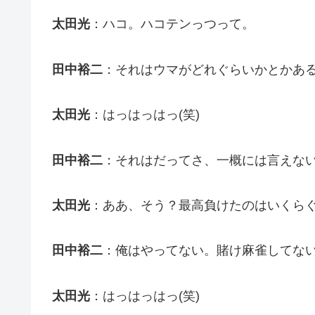
太田光
：ハコ。ハコテンっつって。
田中裕二
：それはウマがどれぐらいかとかあ
太田光
：はっはっはっ(笑)
田中裕二
：それはだってさ、一概には言えな
太田光
：ああ、そう？最高負けたのはいくら
田中裕二
：俺はやってない。賭け麻雀してな
太田光
：はっはっはっ(笑)