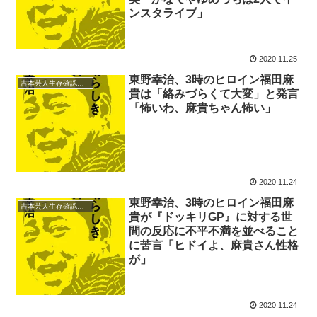
ンスタライブ」
2020.11.25
東野幸治、3時のヒロイン福田麻
吉本芸人生存確認テレフォン
貴は「絡みづらくて大変」と発言
「怖いわ、麻貴ちゃん怖い」
2020.11.24
東野幸治、3時のヒロイン福田麻
吉本芸人生存確認テレフォン
貴が『ドッキリGP』に対する世
間の反応に不平不満を並べること
に苦言「ヒドイよ、麻貴さん性格
が」
2020.11.24