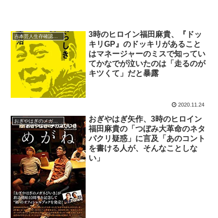
3時のヒロイン福田麻貴、『ドッ
吉本芸人生存確認テレフォン
キリGP』のドッキリがあること
はマネージャーのミスで知ってい
てかなでが泣いたのは「走るのが
キツくて」だと暴露
2020.11.24
おぎやはぎ矢作、3時のヒロイン
おぎやはぎのメガネびいき
福田麻貴の「つぼみ大革命のネタ
パクリ疑惑」に言及「あのコント
を書ける人が、そんなことしな
い」