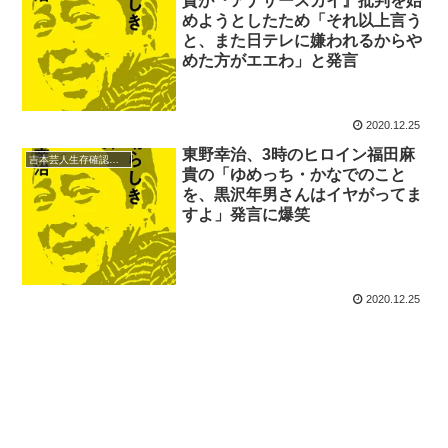
貴が『アナザースカイ』批判を始
めようとしたため「それ以上言う
と、また日テレに嫌われるからや
めた方がエエわ」と発言
2020.12.25
東野幸治、3時のヒロイン福田麻
吉本芸人生存確認テレフォン
貴の「ゆめっち・かなでのこと
を、黒沢年男さんはイヤがってま
すよ」発言に爆笑
2020.12.25