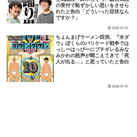
空気階段の踊り場
の受付で恥ずかしい思いをさせら
れたと告白「どういった症状なん
ですか？」
2026.07.07
ちょんまげラーメン田渕、『水ダ
YouTube
ウ』ぼくらのバリケード戦争では
っしーはっぴーにブチギレるみな
みかわの怒声が聞こえてきて「死
人が出る…」と思っていたと告白
2026.07.07