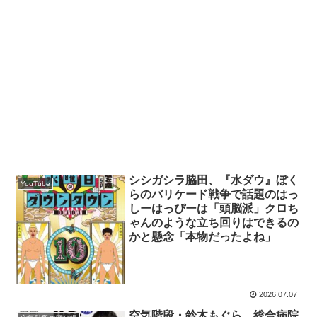
シシガシラ脇田、『水ダウ』ぼく
YouTube
らのバリケード戦争で話題のはっ
しーはっぴーは「頭脳派」クロち
ゃんのような立ち回りはできるの
かと懸念「本物だったよね」
2026.07.07
空気階段・鈴木もぐら、総合病院