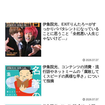
伊集院光、EXITりんたろーがす
伊集院光 深夜の馬鹿力
っかりパパタレントになっている
ことに思うこと「全然悪い人生じ
ゃないけど…」
2026.07.07
伊集院光、コンテンツの消費・流
伊集院光 深夜の馬鹿力
行語やネットミームの「腐敗して
くスピードの異様な早さ」につい
て指摘
2026.07.07