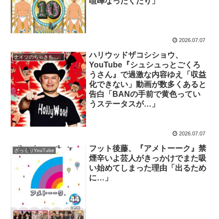
喧嘩なったくだり」
2026.07.07
ハリウッドザコシショウ、
ナイツのちゃきちゃき大放送
YouTube『シュシュっとごくろ
うさん』で過激な内容ゆえ「収益
化できない」動画が数多くあると
告白「BANの手前で黄色ってい
うステータスが…」
2026.07.07
フット後藤、『アメトーーク』禁
ざっくりYouTube
煙辛いよ芸人がきっかけでまた吸
い始めてしまった理由「出るため
に…」