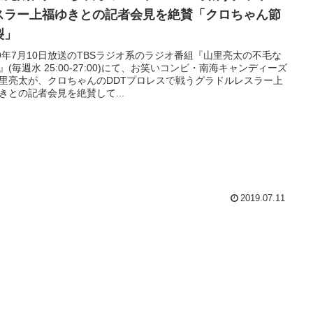
スラー上福ゆきとの記者会見を絶賛「クロちゃん節
裂」
19年7月10日放送のTBSラジオ系のラジオ番組『山里亮太の不毛な
』(毎週水 25:00-27:00)にて、お笑いコンビ・南海キャンディーズ
里亮太が、クロちゃんのDDTプロレスで戦うグラドルレスラー上
きとの記者会見を絶賛して...
2019.07.11