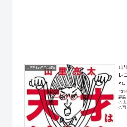
山
山里亮太の不毛な議論
レ
れ
20
議論
の山
の写