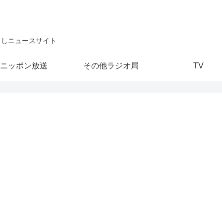
こしニュースサイト
ニッポン放送
その他ラジオ局
TV