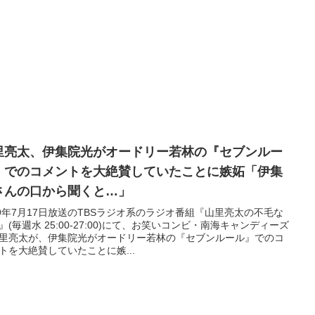
里亮太、伊集院光がオードリー若林の『セブンルー
』でのコメントを大絶賛していたことに嫉妬「伊集
さんの口から聞くと…」
19年7月17日放送のTBSラジオ系のラジオ番組『山里亮太の不毛な
』(毎週水 25:00-27:00)にて、お笑いコンビ・南海キャンディーズ
里亮太が、伊集院光がオードリー若林の『セブンルール』でのコ
トを大絶賛していたことに嫉...