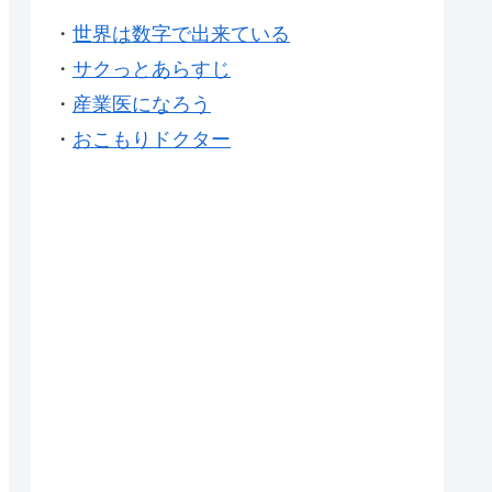
・
世界は数字で出来ている
・
サクっとあらすじ
・
産業医になろう
・
おこもりドクター