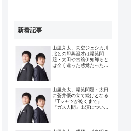
新着記事
山里亮太、真空ジェシカ川
北との即興漫才は爆笑問
題・太田や古舘伊知郎らと
は全く違った感覚だったと
告白「全く違うバケモノ
が…」
山里亮太、爆笑問題・太田
に蒼井優の立て続けとなる
『Tシャツが乾くまで』
『ガス人間』出演について
言われたこと「金困ってん
だな、お前ら」