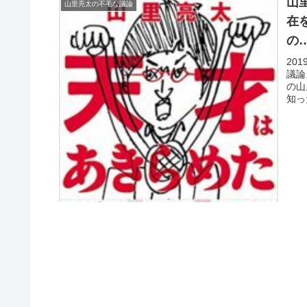
山
山里亮太の不毛な議論
在
の
20
議論
の山
知っ