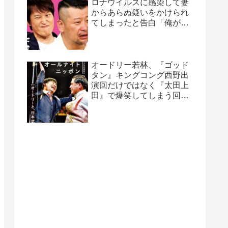
ロナウイルスに感染して妻
からあらぬ疑いをかけられ
てしまったと告白「俺がホ
テル取るわって言った
ら…」
オードリー若林、『ゴッド
タン』キングコング西野出
演回だけではなく『太田上
田』で爆笑してしまう回が
あると告白