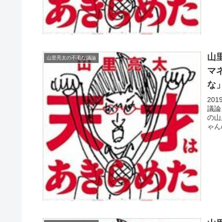
山
山里亮太の不毛な議論
マ
な
20
議論
の山
ゃん