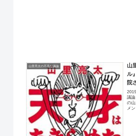
山
山里亮太の不毛な議論
ル
院
20
議論
の山
メン