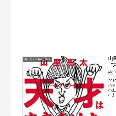
山
山里亮太の不毛な議論
「
悔
20
議論
の山
によ