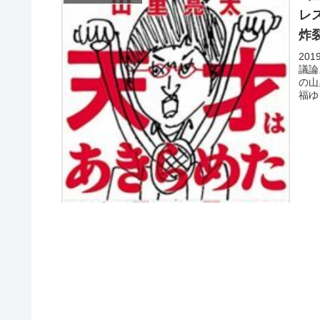
レ
炸
20
議論
の山
福ゆ