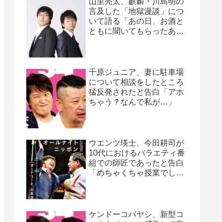
山里亮太、麒麟・川島明の
言及した「地獄漫談」につ
いて語る「あの日、お酒と
ともに聞いてもらったあの
話」
千原ジュニア、妻に駐車場
について相談をしたところ
猛反発されたと告白「アホ
ちゃう？なんで私が…」
ウエンツ瑛士、今田耕司が
10代におけるバラエティ番
組での師匠であったと告白
「めちゃくちゃ授業でし
た」
ケンドーコバヤシ、新型コ