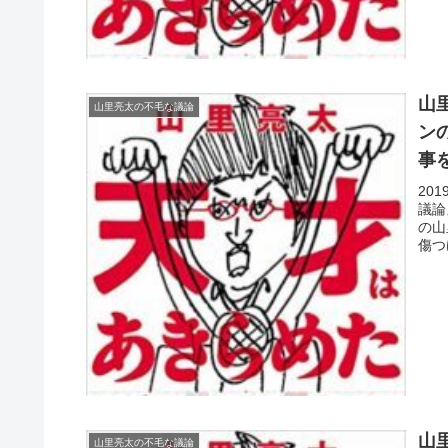
山
山里亮太の不毛な議論
ン
事
20
議論
の山
傷つ
山
山里亮太の不毛な議論